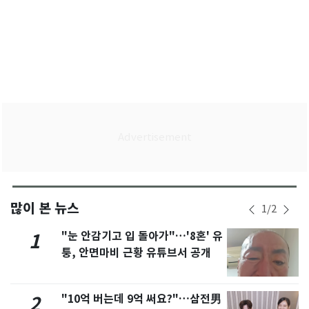
많이 본 뉴스
1
/
2
"눈 안감기고 입 돌아가"…'8혼' 유
1
퉁, 안면마비 근황 유튜브서 공개
"10억 버는데 9억 써요?"…삼전男
2