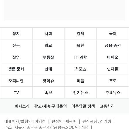
정치
사회
경제
국제
전국
외교
북한
금융·증권
산업
부동산
IT·과학
바이오
생활·문화
연예
스포츠
연재물
오피니언
핫이슈
피플
포토
TV
속보
인기뉴스
주요뉴스
회사소개
광고/제휴·구매문의
이용약관·정책
고충처리
대표이사/발행인 : 이영섭
|
편집인 : 채원배
|
편집국장 : 김기성
|
주소 : 서울시 종로구 종로 47 (공평동,SC빌딩17층)
|