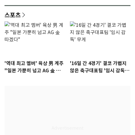
이슈]
년만에 부산 온다
스포츠
'역대 최고 멤버' 육상 男 계주
'16일 간 4경기' 결코 가볍지
"일본 가뿐히 넘고 AG 金 따겠
않은 축구대표팀 '임시 감독'
다"
무게