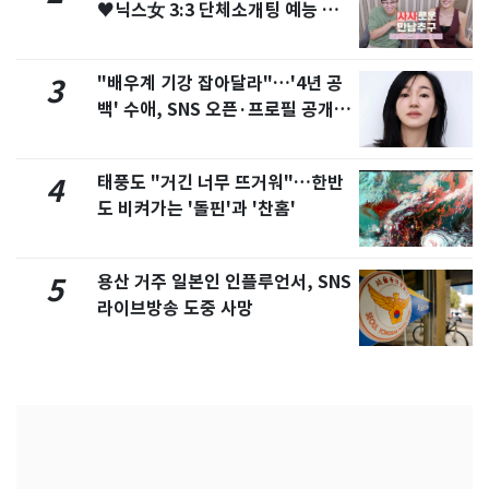
♥닉스女 3:3 단체소개팅 예능 화
제
"배우계 기강 잡아달라"…'4년 공
3
백' 수애, SNS 오픈·프로필 공개
화제
태풍도 "거긴 너무 뜨거워"…한반
4
도 비켜가는 '돌핀'과 '찬홈'
용산 거주 일본인 인플루언서, SNS
5
라이브방송 도중 사망