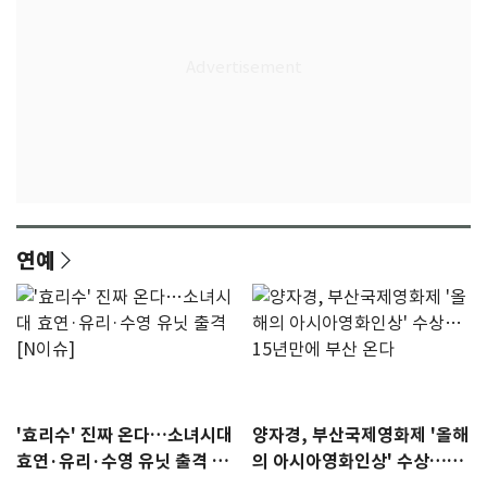
연예
'효리수' 진짜 온다…소녀시대
양자경, 부산국제영화제 '올해
효연·유리·수영 유닛 출격 [N
의 아시아영화인상' 수상…15