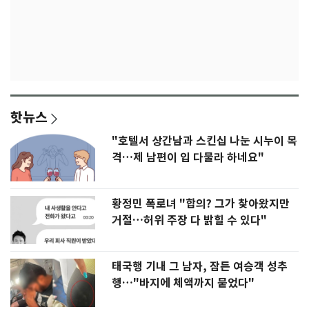
핫뉴스
"호텔서 상간남과 스킨십 나눈 시누이 목
격…제 남편이 입 다물라 하네요"
황정민 폭로녀 "합의? 그가 찾아왔지만
거절…허위 주장 다 밝힐 수 있다"
태국행 기내 그 남자, 잠든 여승객 성추
행…"바지에 체액까지 묻었다"