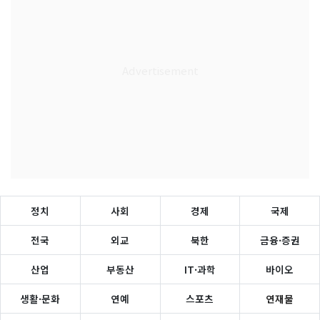
정치
사회
경제
국제
전국
외교
북한
금융·증권
산업
부동산
IT·과학
바이오
생활·문화
연예
스포츠
연재물