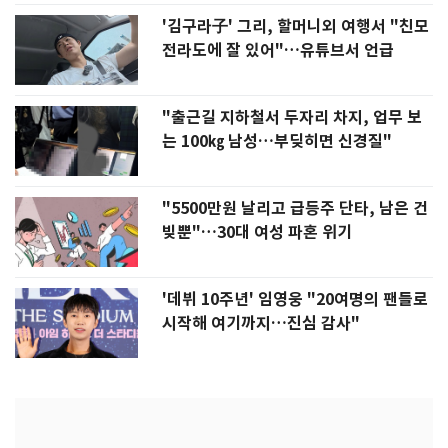
'김구라子' 그리, 할머니외 여행서 "친모
전라도에 잘 있어"…유튜브서 언급
"출근길 지하철서 두자리 차지, 업무 보
는 100㎏ 남성…부딪히면 신경질"
"5500만원 날리고 급등주 단타, 남은 건
빚뿐"…30대 여성 파혼 위기
'데뷔 10주년' 임영웅 "20여명의 팬들로
시작해 여기까지…진심 감사"