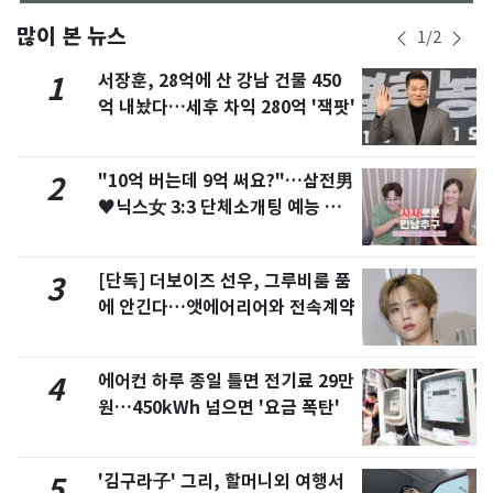
많이 본 뉴스
1
/
2
서장훈, 28억에 산 강남 건물 450
1
억 내놨다…세후 차익 280억 '잭팟'
"10억 버는데 9억 써요?"…삼전男
2
♥닉스女 3:3 단체소개팅 예능 화
제
[단독] 더보이즈 선우, 그루비룸 품
3
에 안긴다…앳에어리어와 전속계약
에어컨 하루 종일 틀면 전기료 29만
4
원…450kWh 넘으면 '요금 폭탄'
'김구라子' 그리, 할머니외 여행서
5