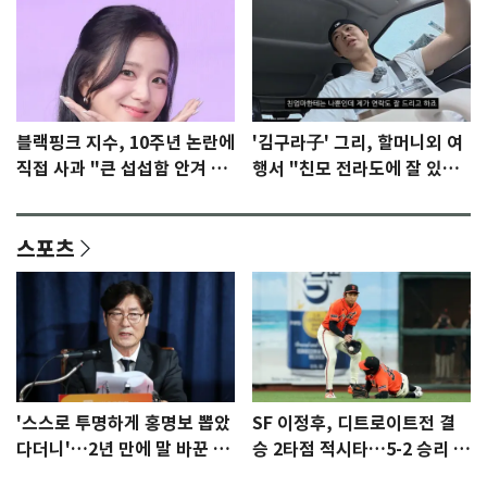
블랙핑크 지수, 10주년 논란에
'김구라子' 그리, 할머니외 여
직접 사과 "큰 섭섭함 안겨 미
행서 "친모 전라도에 잘 있
안"
어"…유튜브서 언급
스포츠
'스스로 투명하게 홍명보 뽑았
SF 이정후, 디트로이트전 결
다더니'…2년 만에 말 바꾼 이
승 2타점 적시타…5-2 승리 견
임생
인