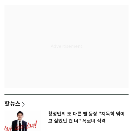
핫뉴스
황정민의 또 다른 팬 등장 "지독히 엮이
고 싶었던 건 너" 폭로녀 직격