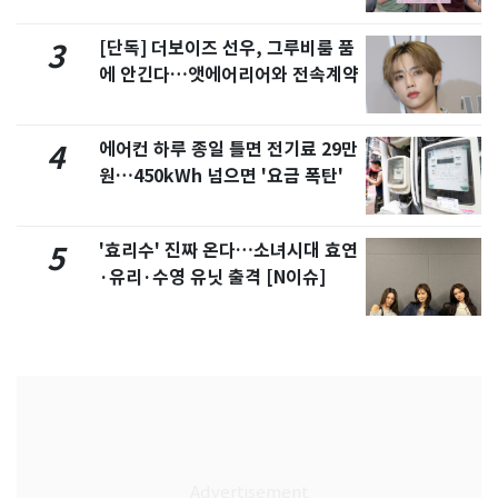
제
[단독] 더보이즈 선우, 그루비룸 품
3
에 안긴다…앳에어리어와 전속계약
에어컨 하루 종일 틀면 전기료 29만
4
원…450kWh 넘으면 '요금 폭탄'
'효리수' 진짜 온다…소녀시대 효연
5
·유리·수영 유닛 출격 [N이슈]