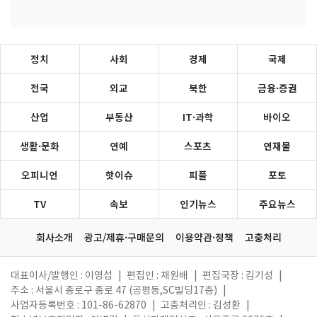
정치
사회
경제
국제
전국
외교
북한
금융·증권
산업
부동산
IT·과학
바이오
생활·문화
연예
스포츠
연재물
오피니언
핫이슈
피플
포토
TV
속보
인기뉴스
주요뉴스
회사소개
광고/제휴·구매문의
이용약관·정책
고충처리
대표이사/발행인 : 이영섭
|
편집인 : 채원배
|
편집국장 : 김기성
|
주소 : 서울시 종로구 종로 47 (공평동,SC빌딩17층)
|
사업자등록번호 : 101-86-62870
|
고충처리인 : 김성환
|