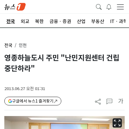
제
전국
외교
북한
금융ㆍ증권
산업
부동산
ITㆍ과학
전국
인천
영종하늘도시 주민 "난민지원센터 건립
중단하라"
2013.06.27 오전 01:31
가
구글에서 뉴스1 즐겨찾기