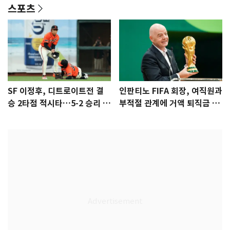
스포츠
SF 이정후, 디트로이트전 결
인판티노 FIFA 회장, 여직원과
승 2타점 적시타…5-2 승리 견
부적절 관계에 거액 퇴직금 지
인
급 논란