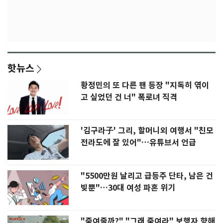
핫뉴스
황정민의 또 다른 팬 등장 "지독히 엮이
고 싶었던 건 너" 폭로녀 직격
'김구라子' 그리, 할머니외 여행서 "친모
전라도에 잘 있어"…유튜브서 언급
"5500만원 날리고 급등주 단타, 남은 건
빚뿐"…30대 여성 파혼 위기
"죽여줄까?" "그래 죽여라" 보행자 향해