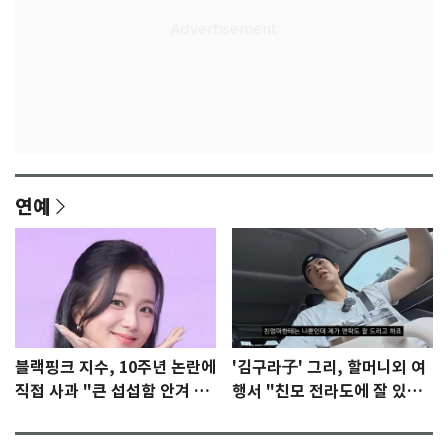
연예
블랙핑크 지수, 10주년 논란에
'김구라子' 그리, 할머니외 여
직접 사과 "큰 섭섭함 안겨 미
행서 "친모 전라도에 잘 있
안"
어"…유튜브서 언급