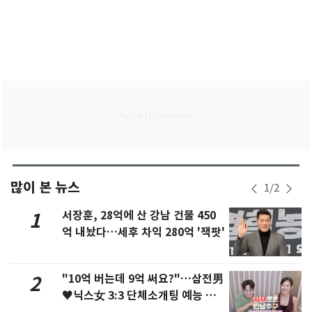
많이 본 뉴스
1
/
2
서장훈, 28억에 산 강남 건물 450
1
억 내놨다…세후 차익 280억 '잭팟'
"10억 버는데 9억 써요?"…삼전男
2
♥닉스女 3:3 단체소개팅 예능 화