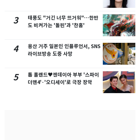
화제
태풍도 "거긴 너무 뜨거워"…한반
3
도 비켜가는 '돌핀'과 '찬홈'
용산 거주 일본인 인플루언서, SNS
4
라이브방송 도중 사망
톰 홀랜드♥젠데이아 부부 '스파이
5
더맨4'·'오디세이'로 극장 장악