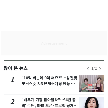
많이 본 뉴스
1
/
2
"10억 버는데 9억 써요?"…삼전男
1
♥닉스女 3:3 단체소개팅 예능 화
제
"배우계 기강 잡아달라"…'4년 공
2
백' 수애, SNS 오픈·프로필 공개