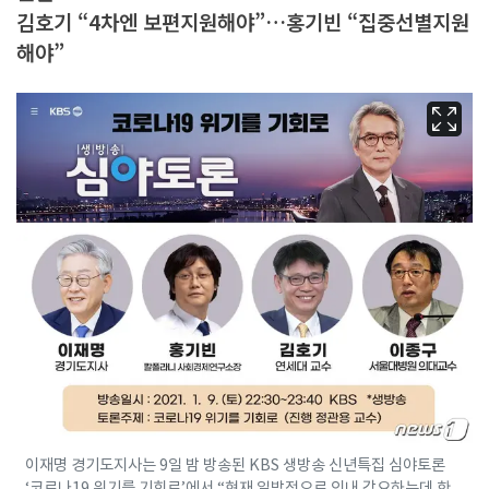
김호기 “4차엔 보편지원해야”…홍기빈 “집중선별지원
해야”
이재명 경기도지사는 9일 밤 방송된 KBS 생방송 신년특집 심야토론
‘코로나19 위기를 기회로’에서 “현재 일방적으로 인내 강요하는데 한