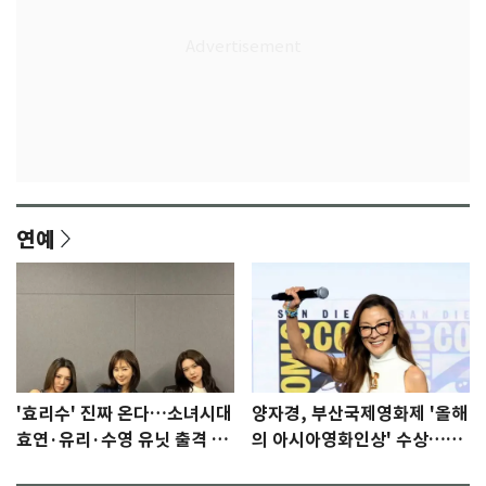
연예
'효리수' 진짜 온다…소녀시대
양자경, 부산국제영화제 '올해
효연·유리·수영 유닛 출격 [N
의 아시아영화인상' 수상…15
이슈]
년만에 부산 온다