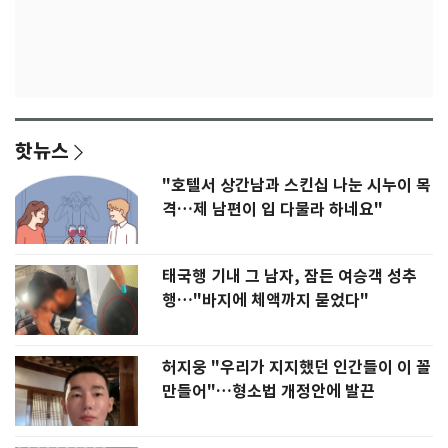
핫뉴스
"호텔서 상간남과 스킨십 나눈 시누이 목
격…제 남편이 입 다물라 하네요"
태국행 기내 그 남자, 잠든 여승객 성추
행…"바지에 체액까지 묻었다"
허지웅 "우리가 지지했던 인간들이 이 꼴
만들어"…형소법 개정안에 발끈