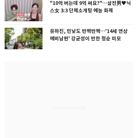
"10억 버는데 9억 써요?"…삼전男♥닉
스女 3:3 단체소개팅 예능 화제
유하진, 민낯도 반짝반짝…'14세 연상
예비남편' 강균성이 반한 청순 미모