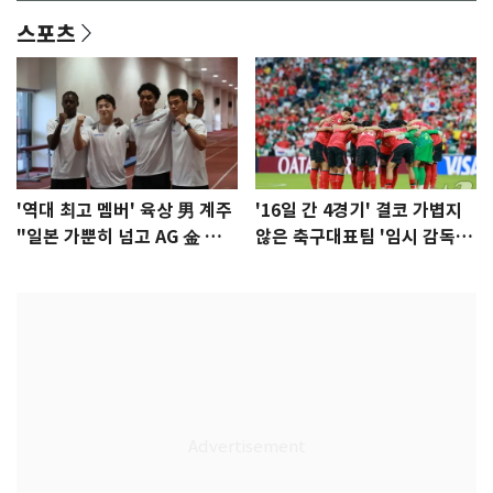
스포츠
'역대 최고 멤버' 육상 男 계주
'16일 간 4경기' 결코 가볍지
"일본 가뿐히 넘고 AG 金 따겠
않은 축구대표팀 '임시 감독'
다"
무게