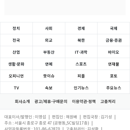
정치
사회
경제
국제
전국
외교
북한
금융·증권
산업
부동산
IT·과학
바이오
생활·문화
연예
스포츠
연재물
오피니언
핫이슈
피플
포토
TV
속보
인기뉴스
주요뉴스
회사소개
광고/제휴·구매문의
이용약관·정책
고충처리
대표이사/발행인 : 이영섭
|
편집인 : 채원배
|
편집국장 : 김기성
|
주소 : 서울시 종로구 종로 47 (공평동,SC빌딩17층)
|
사업자등록번호 : 101-86-62870
|
고충처리인 : 김성환
|