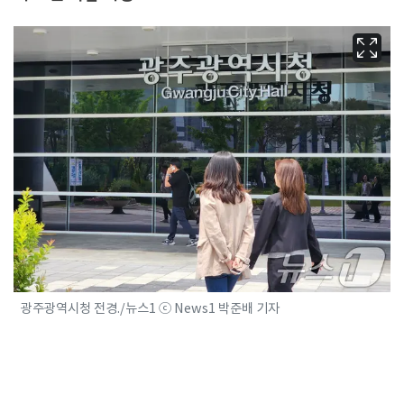
광주광역시청 전경./뉴스1 ⓒ News1 박준배 기자