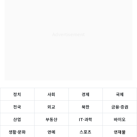
정치
사회
경제
국제
전국
외교
북한
금융·증권
산업
부동산
IT·과학
바이오
생활·문화
연예
스포츠
연재물