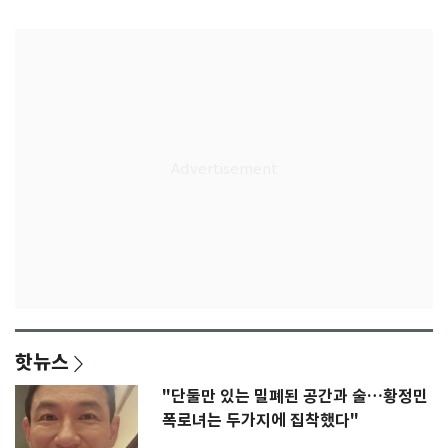
K리그
종'
핫뉴스
"단둘만 있는 밀폐된 공간과 술…황정민
폭로녀는 두가지에 집착했다"