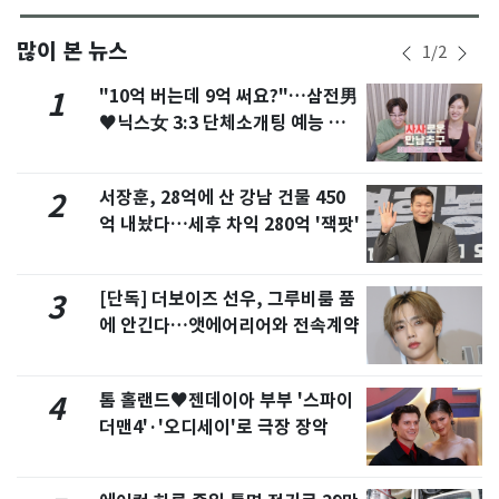
많이 본 뉴스
1
/
2
"10억 버는데 9억 써요?"…삼전男
1
♥닉스女 3:3 단체소개팅 예능 화
제
서장훈, 28억에 산 강남 건물 450
2
억 내놨다…세후 차익 280억 '잭팟'
[단독] 더보이즈 선우, 그루비룸 품
3
에 안긴다…앳에어리어와 전속계약
톰 홀랜드♥젠데이아 부부 '스파이
4
더맨4'·'오디세이'로 극장 장악