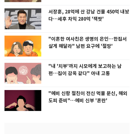
서장훈, 28억에 산 강남 건물 450억 내놨
다…세후 차익 280억 '잭팟'
"이혼한 여사친은 생명의 은인…한집서
살게 해달라" 남편 요구에 '절망'
"내 '치부'까지 시모에게 보고하는 남
편…집이 감옥 같다" 아내 고통
"예비 신랑 절친이 전신 먹물 문신, 해외
도피 준비"…예비 신부 '혼란'