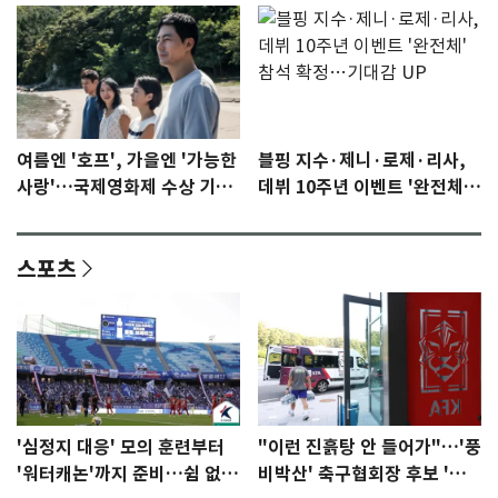
여름엔 '호프', 가을엔 '가능한
블핑 지수·제니·로제·리사,
사랑'…국제영화제 수상 기대
데뷔 10주년 이벤트 '완전체'
감 [N이슈]
참석 확정…기대감 UP
스포츠
'심정지 대응' 모의 훈련부터
"이런 진흙탕 안 들어가"…'풍
'워터캐논'까지 준비…쉼 없는
비박산' 축구협회장 후보 '실