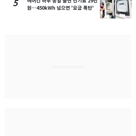
에어컨 하루 종일 틀면 전기료 29만
5
원…450kWh 넘으면 '요금 폭탄'