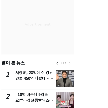
서울
24
℃
부산
28
℃
대구
27
℃
인천
27
℃
광주
28
℃
대전
28
℃
울산
27
℃
많이 본 뉴스
1
/
2
강릉
20
℃
서장훈, 28억에 산 강남
13호 태풍 '
1
6
건물 450억 내놨다…세
키나와·가고
제주
29
℃
후 차익 280억 '잭팟'
근…26만명
"10억 버는데 9억 써
낮 최고 37
2
7
요?"…삼전男♥닉스女
속…전국 곳곳
3:3 단체소개팅 예능 화
날씨]