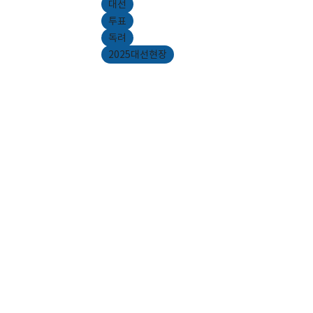
대선
투표
독려
2025대선현장