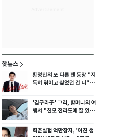
핫뉴스
황정민의 또 다른 팬 등장 "지
독히 엮이고 싶었던 건 너" 폭
로녀 직격
'김구라子' 그리, 할머니외 여
행서 "친모 전라도에 잘 있
어"…유튜브서 언급
회춘실험 억만장자, '여친 생