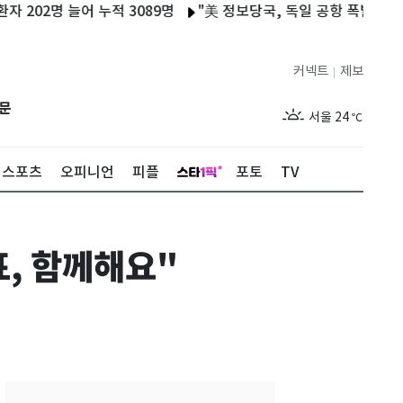
2명 늘어 누적 3089명
"美 정보당국, 독일 공항 폭발물 탑재 드
커넥트
제보
|
제주
29
℃
문
서울
24
℃
부산
28
℃
스포츠
오피니언
피플
포토
TV
대구
27
℃
인천
27
℃
표, 함께해요"
광주
28
℃
대전
28
℃
울산
27
℃
강릉
20
℃
제주
29
℃