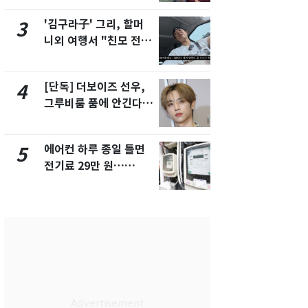
제
'김구라子' 그리, 할머
[단독] 경찰,
3
8
니외 여행서 "친모 전라
제작사 회장
도에 잘 있어"…유튜브
시장법 위반
서 언급
[단독] 더보이즈 선우,
[단독]중수
4
9
그루비룸 품에 안긴다…
수사관 경력
앳에어리어와 전속계약
진…법무사·
택' 유지
에어컨 하루 종일 틀면
'심판 성접대
5
10
전기료 29만 원…
었다…축구
450kWh 넘으면 '요금
에 부인 3회 
폭탄'