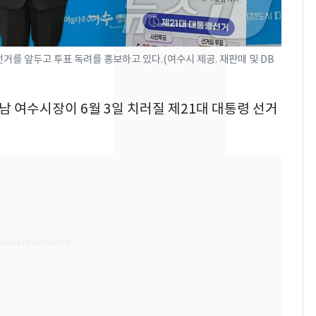
[단독] 경찰, '김부장'
8
제작사 회장 수사…자본
시장법 위반 의혹
선거를 앞두고 투표 독려를 홍보하고 있다.(여수시 제공. 재판매 및 DB
[단독]중수청 가는 검찰
9
수사관 경력 합산 추
전남 여수시장이 6월 3일 치러질 제21대 대통령 선거
진…법무사·집행관 '혜
택' 유지
'심판 성접대'가 끝 아니
10
었다…축구협회장 출장
에 부인 3회 동반 '펑펑'