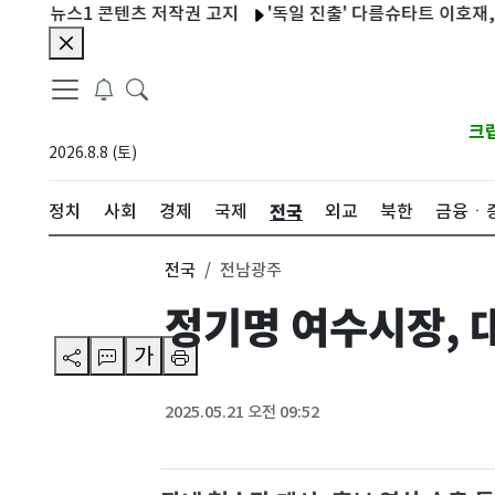
 뉴스1 콘텐츠 저작권 고지
'독일 진출' 다름슈타트 이호재, 데뷔전
크
2026.8.8 (토)
전국
정치
사회
경제
국제
외교
북한
금융ㆍ
전국
전남광주
정기명 여수시장, 
가
2025.05.21 오전 09:52