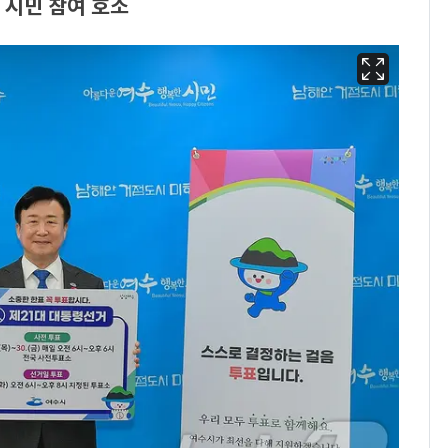
 시민 참여 호소
13호 태풍 '돌핀' 日오
6
키나와·가고시마현 접
근…26만명 대피령
낮 최고 37도 폭염 계
7
속…전국 곳곳 비 [오늘
날씨]