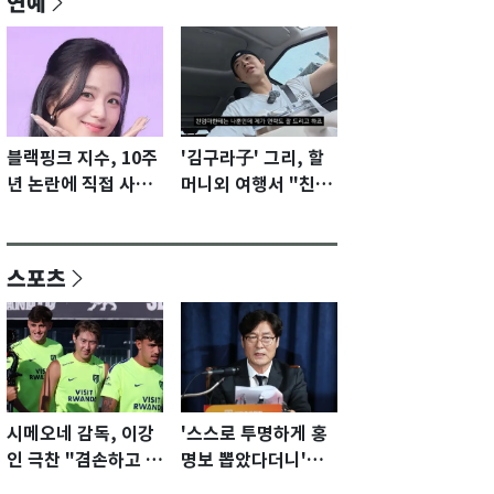
연예
블랙핑크 지수, 10주
'김구라子' 그리, 할
년 논란에 직접 사과
머니외 여행서 "친모
"큰 섭섭함 안겨 미
전라도에 잘 있어"…
안"
유튜브서 언급
스포츠
시메오네 감독, 이강
'스스로 투명하게 홍
인 극찬 "겸손하고 노
명보 뽑았다더니'…2
력하는 선수…좋은
년 만에 말 바꾼 이임