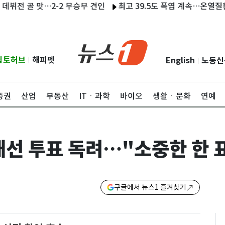
 골 맛…2-2 무승부 견인
최고 39.5도 폭염 계속…온열질환자 20
립토허브
해피펫
English
노동신
|
|
증권
산업
부동산
ITㆍ과학
바이오
생활ㆍ문화
연예
대선 투표 독려…"소중한 한 
구글에서 뉴스1 즐겨찾기