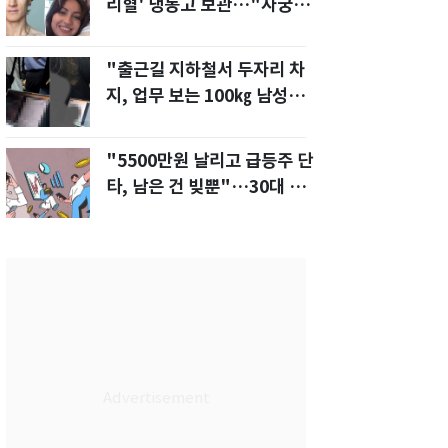
리혈' 냉동고 보관…"자궁 내
부 궁금해"
"출근길 지하철서 두자리 차
지, 업무 보는 100㎏ 남성…
부딪히면 신경질"
"5500만원 날리고 급등주 단
타, 남은 건 빚뿐"…30대 여
성 파혼 위기