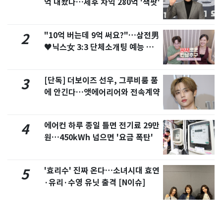
억 내놨다…세후 차익 280억 '잭팟'
"10억 버는데 9억 써요?"…삼전男
2
♥닉스女 3:3 단체소개팅 예능 화
제
[단독] 더보이즈 선우, 그루비룸 품
3
에 안긴다…앳에어리어와 전속계약
에어컨 하루 종일 틀면 전기료 29만
4
원…450kWh 넘으면 '요금 폭탄'
'효리수' 진짜 온다…소녀시대 효연
5
·유리·수영 유닛 출격 [N이슈]