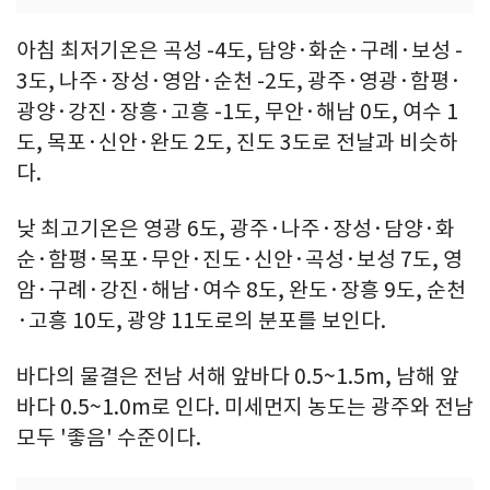
아침 최저기온은 곡성 -4도, 담양·화순·구례·보성 -
3도, 나주·장성·영암·순천 -2도, 광주·영광·함평·
광양·강진·장흥·고흥 -1도, 무안·해남 0도, 여수 1
도, 목포·신안·완도 2도, 진도 3도로 전날과 비슷하
다.
낮 최고기온은 영광 6도, 광주·나주·장성·담양·화
순·함평·목포·무안·진도·신안·곡성·보성 7도, 영
암·구례·강진·해남·여수 8도, 완도·장흥 9도, 순천
·고흥 10도, 광양 11도로의 분포를 보인다.
바다의 물결은 전남 서해 앞바다 0.5~1.5m, 남해 앞
바다 0.5~1.0m로 인다. 미세먼지 농도는 광주와 전남
모두 '좋음' 수준이다.