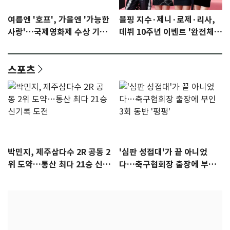
여름엔 '호프', 가을엔 '가능한
블핑 지수·제니·로제·리사,
사랑'…국제영화제 수상 기대
데뷔 10주년 이벤트 '완전체'
감 [N이슈]
참석 확정…기대감 UP
스포츠
박민지, 제주삼다수 2R 공동 2
'심판 성접대'가 끝 아니었
위 도약…통산 최다 21승 신기
다…축구협회장 출장에 부인
록 도전
3회 동반 '펑펑'