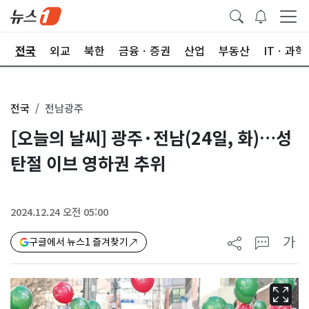
제
전국
외교
북한
금융ㆍ증권
산업
부동산
ITㆍ과학
전국
전남광주
[오늘의 날씨] 광주·전남(24일, 화)…성
탄절 이브 영하권 추위
2024.12.24 오전 05:00
가
구글에서 뉴스1 즐겨찾기