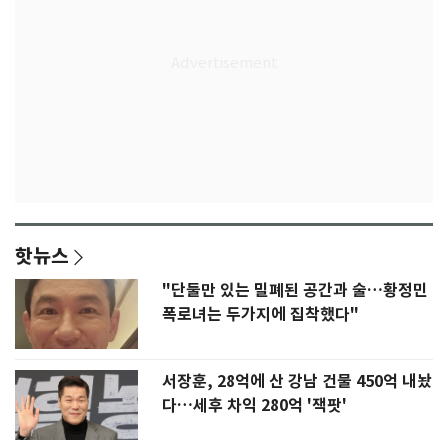
핫뉴스
"단둘만 있는 밀폐된 공간과 술…황정민
폭로녀는 두가지에 집착했다"
서장훈, 28억에 산 강남 건물 450억 내놨
다…세후 차익 280억 '잭팟'