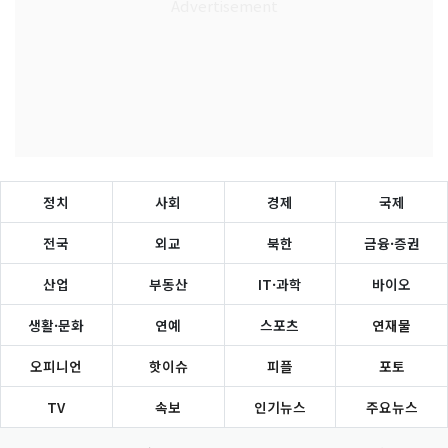
정치
사회
경제
국제
전국
외교
북한
금융·증권
산업
부동산
IT·과학
바이오
생활·문화
연예
스포츠
연재물
오피니언
핫이슈
피플
포토
TV
속보
인기뉴스
주요뉴스