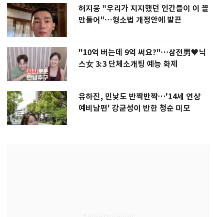
허지웅 "우리가 지지했던 인간들이 이 꼴
만들어"…형소법 개정안에 발끈
"10억 버는데 9억 써요?"…삼전男♥닉
스女 3:3 단체소개팅 예능 화제
유하진, 민낯도 반짝반짝…'14세 연상
예비남편' 강균성이 반한 청순 미모