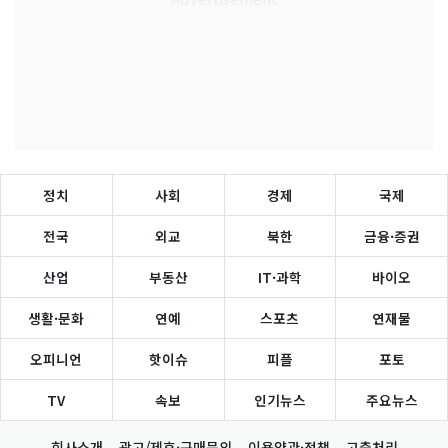
정치
사회
경제
국제
전국
외교
북한
금융·증권
산업
부동산
IT·과학
바이오
생활·문화
연예
스포츠
연재물
오피니언
핫이슈
피플
포토
TV
속보
인기뉴스
주요뉴스
회사소개
광고/제휴·구매문의
이용약관·정책
고충처리