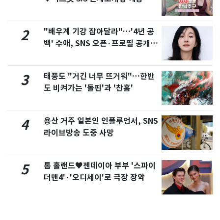
제
"배우계 기강 잡아달라"…'4년 공
2
백' 수애, SNS 오픈·프로필 공개
화제
태풍도 "거긴 너무 뜨거워"…한반
3
도 비켜가는 '돌핀'과 '찬홈'
용산 거주 일본인 인플루언서, SNS
4
라이브방송 도중 사망
톰 홀랜드♥젠데이아 부부 '스파이
5
더맨4'·'오디세이'로 극장 장악