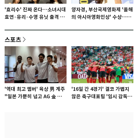
'효리수' 진짜 온다…소녀시대
양자경, 부산국제영화제 '올해
효연·유리·수영 유닛 출격 [N
의 아시아영화인상' 수상…15
이슈]
년만에 부산 온다
스포츠
'역대 최고 멤버' 육상 男 계주
'16일 간 4경기' 결코 가볍지
"일본 가뿐히 넘고 AG 金 따겠
않은 축구대표팀 '임시 감독'
다"
무게