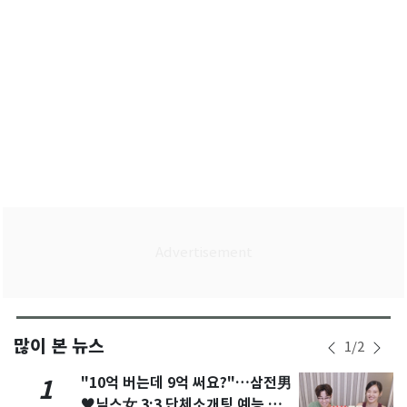
많이 본 뉴스
1
/
2
"10억 버는데 9억 써요?"…삼전男
1
♥닉스女 3:3 단체소개팅 예능 화