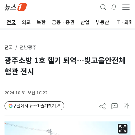
제
전국
외교
북한
금융ㆍ증권
산업
부동산
ITㆍ과학
전국
전남광주
광주소방 1호 헬기 퇴역…빛고을안전체
험관 전시
2024.10.31 오전 10:22
가
구글에서 뉴스1 즐겨찾기