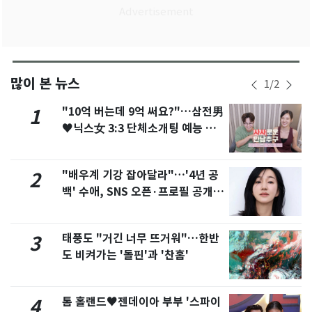
많이 본 뉴스
1
/
2
"10억 버는데 9억 써요?"…삼전男
1
♥닉스女 3:3 단체소개팅 예능 화
제
"배우계 기강 잡아달라"…'4년 공
2
백' 수애, SNS 오픈·프로필 공개
화제
태풍도 "거긴 너무 뜨거워"…한반
3
도 비켜가는 '돌핀'과 '찬홈'
톰 홀랜드♥젠데이아 부부 '스파이
4