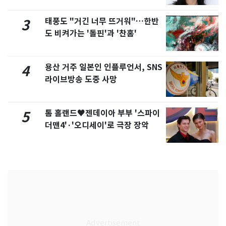
태풍도 "거긴 너무 뜨거워"…한반
3
도 비켜가는 '돌핀'과 '찬홈'
용산 거주 일본인 인플루언서, SNS
4
라이브방송 도중 사망
톰 홀랜드♥젠데이아 부부 '스파이
5
더맨4'·'오디세이'로 극장 장악