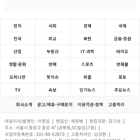
정치
사회
경제
국제
전국
외교
북한
금융·증권
산업
부동산
IT·과학
바이오
생활·문화
연예
스포츠
연재물
오피니언
핫이슈
피플
포토
TV
속보
인기뉴스
주요뉴스
회사소개
광고/제휴·구매문의
이용약관·정책
고충처리
대표이사/발행인 : 이영섭
|
편집인 : 채원배
|
편집국장 : 김기성
|
주소 : 서울시 종로구 종로 47 (공평동,SC빌딩17층)
|
사업자등록번호 : 101-86-62870
|
고충처리인 : 김성환
|