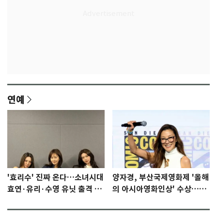
연예
'효리수' 진짜 온다…소녀시대
양자경, 부산국제영화제 '올해
효연·유리·수영 유닛 출격 [N
의 아시아영화인상' 수상…15
이슈]
년만에 부산 온다