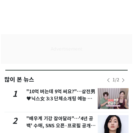
많이 본 뉴스
1
/
2
"10억 버는데 9억 써요?"…삼전男
1
♥닉스女 3:3 단체소개팅 예능 화
제
"배우계 기강 잡아달라"…'4년 공
2
백' 수애, SNS 오픈·프로필 공개
화제