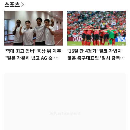
스포츠
'역대 최고 멤버' 육상 男 계주
'16일 간 4경기' 결코 가볍지
"일본 가뿐히 넘고 AG 金 따겠
않은 축구대표팀 '임시 감독'
다"
무게