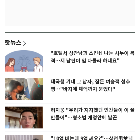
핫뉴스
"호텔서 상간남과 스킨십 나눈 시누이 목
격…제 남편이 입 다물라 하네요"
태국행 기내 그 남자, 잠든 여승객 성추
행…"바지에 체액까지 묻었다"
허지웅 "우리가 지지했던 인간들이 이 꼴
만들어"…형소법 개정안에 발끈
"10억 버는데 9억 써요?"…삼전男♥닉