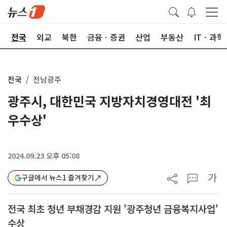
제
전국
외교
북한
금융ㆍ증권
산업
부동산
ITㆍ과학
전국
전남광주
광주시, 대한민국 지방자치경영대전 '최
우수상'
2024.09.23 오후 05:08
가
구글에서 뉴스1 즐겨찾기
전국 최초 청년 부채경감 지원 '광주청년 금융복지사업'
수상