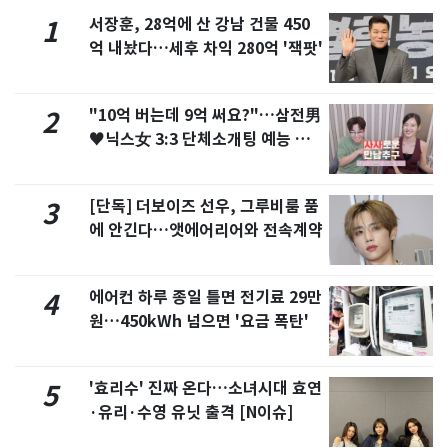
서장훈, 28억에 산 강남 건물 450
1
억 내놨다…세후 차익 280억 '잭팟'
"10억 버는데 9억 써요?"…삼전男
2
♥닉스女 3:3 단체소개팅 예능 화
제
[단독] 더보이즈 선우, 그루비룸 품
3
에 안긴다…앳에어리어와 전속계약
에어컨 하루 종일 틀면 전기료 29만
4
원…450kWh 넘으면 '요금 폭탄'
'효리수' 진짜 온다…소녀시대 효연
5
·유리·수영 유닛 출격 [N이슈]