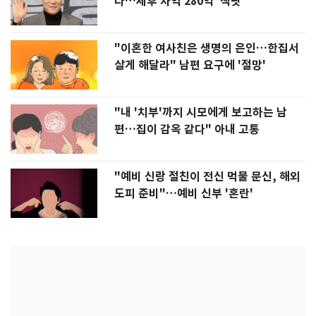
다…세후 차익 280억 '잭팟'
"이혼한 여사친은 생명의 은인…한집서
살게 해달라" 남편 요구에 '절망'
"내 '치부'까지 시모에게 보고하는 남
편…집이 감옥 같다" 아내 고통
"예비 신랑 절친이 전신 먹물 문신, 해외
도피 준비"…예비 신부 '혼란'