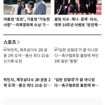
여름엔 '호프', 가을엔 '가능한
블핑 지수·제니·로제·리사,
사랑'…국제영화제 수상 기대
데뷔 10주년 이벤트 '완전체'
감 [N이슈]
참석 확정…기대감 UP
스포츠
박민지, 제주삼다수 2R 공동 2
'심판 성접대'가 끝 아니었
위 도약…통산 최다 21승 신기
다…축구협회장 출장에 부인
록 도전
3회 동반 '펑펑'