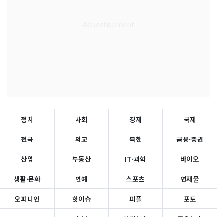
정치
사회
경제
국제
전국
외교
북한
금융·증권
산업
부동산
IT·과학
바이오
생활·문화
연예
스포츠
연재물
오피니언
핫이슈
피플
포토