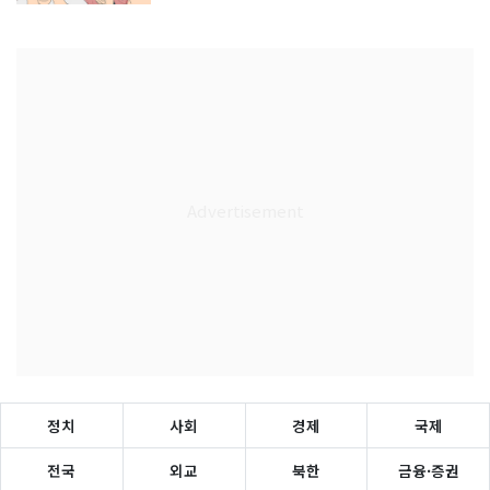
정치
사회
경제
국제
전국
외교
북한
금융·증권