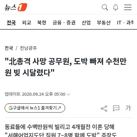
제
전국
외교
북한
금융ㆍ증권
산업
부동산
ITㆍ과학
전국
전남광주
"北총격 사망 공무원, 도박 빠져 수천만
원 빚 시달렸다"
업데이트 2020.09.24 오후 05:00
가
구글에서 뉴스1 즐겨찾기
동료들에 수백만원씩 빌리고 4개월전 이혼 당해
"서해어업지도단 직원 7~8명 함께 도박" 주장도