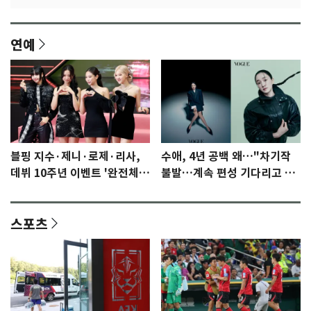
연예
블핑 지수·제니·로제·리사,
수애, 4년 공백 왜…"차기작
데뷔 10주년 이벤트 '완전체'
불발…계속 편성 기다리고 있
참석 확정…기대감 UP
다"
스포츠