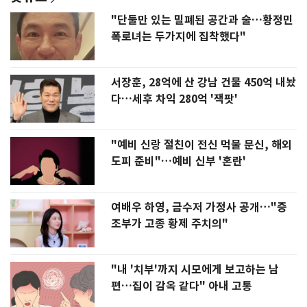
"단둘만 있는 밀폐된 공간과 술…황정민
폭로녀는 두가지에 집착했다"
서장훈, 28억에 산 강남 건물 450억 내놨
다…세후 차익 280억 '잭팟'
"예비 신랑 절친이 전신 먹물 문신, 해외
도피 준비"…예비 신부 '혼란'
여배우 하영, 금수저 가정사 공개…"증
조부가 고종 황제 주치의"
"내 '치부'까지 시모에게 보고하는 남
편…집이 감옥 같다" 아내 고통