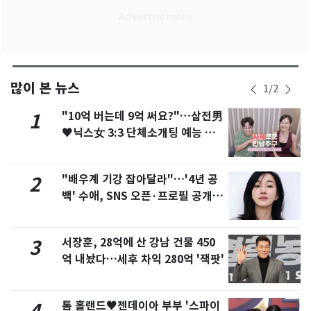
많이 본 뉴스
1
/
2
"10억 버는데 9억 써요?"…삼전男
1
♥닉스女 3:3 단체소개팅 예능 화
제
"배우계 기강 잡아달라"…'4년 공
2
백' 수애, SNS 오픈·프로필 공개
화제
서장훈, 28억에 산 강남 건물 450
3
억 내놨다…세후 차익 280억 '잭팟'
톰 홀랜드♥젠데이아 부부 '스파이