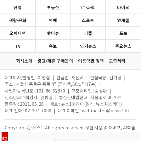
산업
부동산
IT·과학
바이오
생활·문화
연예
스포츠
연재물
오피니언
핫이슈
피플
포토
TV
속보
인기뉴스
주요뉴스
회사소개
광고/제휴·구매문의
이용약관·정책
고충처리
대표이사/발행인 : 이영섭
|
편집인 : 채원배
|
편집국장 : 김기성
|
주소 : 서울시 종로구 종로 47 (공평동,SC빌딩17층)
|
사업자등록번호 : 101-86-62870
|
고충처리인 : 김성환
|
청소년보호책임자 : 안병길
|
통신판매업신고 : 서울종로 0676호
|
등록일 : 2011. 05. 26
|
제호 : 뉴스1코리아(읽기: 뉴스원코리아)
|
대표 전화 : 02-397-7000
|
대표 이메일 :
webmaster@news1.kr
Copyright ⓒ 뉴스1. All rights reserved. 무단 사용 및 재배포, AI학습
활용 금지.
광고