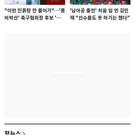
"이런 진흙탕 안 들어가"…'풍
'남아공 졸전' 처음 입 연 김민
비박산' 축구협회장 후보 '실
재 "선수들도 못 하기는 했다"
종'
핫뉴스