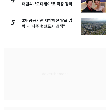
4
더맨4'·'오디세이'로 극장 장악
2차 공공기관 지방이전 발표 임
5
박…"나주 혁신도시 최적"