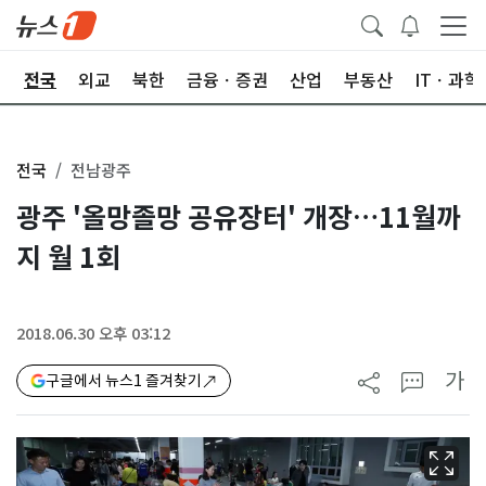
제
전국
외교
북한
금융ㆍ증권
산업
부동산
ITㆍ과학
전국
전남광주
광주 '올망졸망 공유장터' 개장…11월까
지 월 1회
2018.06.30 오후 03:12
가
구글에서 뉴스1 즐겨찾기