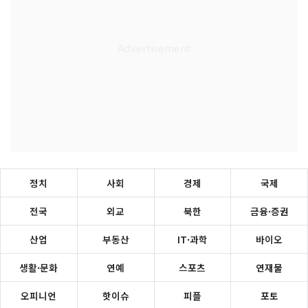
정치
사회
경제
국제
전국
외교
북한
금융·증권
산업
부동산
IT·과학
바이오
생활·문화
연예
스포츠
연재물
오피니언
핫이슈
피플
포토