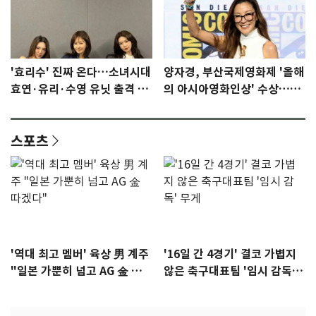
'효리수' 진짜 온다…소녀시대
양자경, 부산국제영화제 '올해
효연·유리·수영 유닛 출격 [N
의 아시아영화인상' 수상…15
이슈]
년만에 부산 온다
스포츠
'역대 최고 멤버' 육상 男 계주
'16일 간 4경기' 결코 가볍지
"일본 가뿐히 넘고 AG 金 따겠
않은 축구대표팀 '임시 감독'
다"
무게