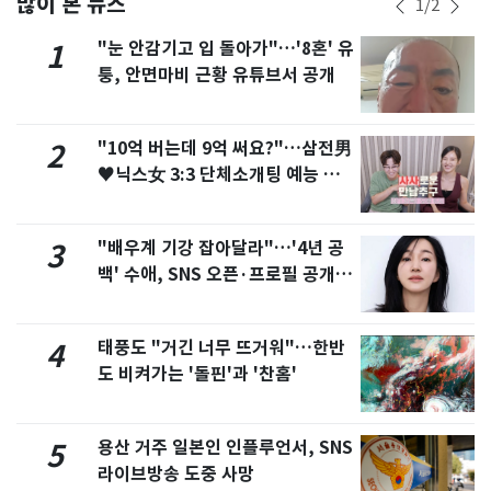
많이 본 뉴스
1
/
2
"눈 안감기고 입 돌아가"…'8혼' 유
1
퉁, 안면마비 근황 유튜브서 공개
"10억 버는데 9억 써요?"…삼전男
2
♥닉스女 3:3 단체소개팅 예능 화
제
"배우계 기강 잡아달라"…'4년 공
3
백' 수애, SNS 오픈·프로필 공개
화제
태풍도 "거긴 너무 뜨거워"…한반
4
도 비켜가는 '돌핀'과 '찬홈'
용산 거주 일본인 인플루언서, SNS
5
라이브방송 도중 사망