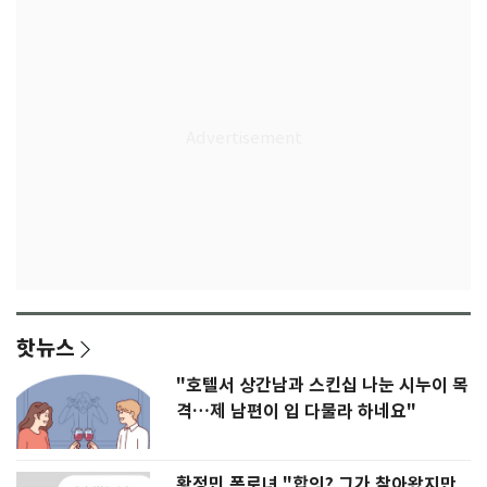
핫뉴스
"호텔서 상간남과 스킨십 나눈 시누이 목
격…제 남편이 입 다물라 하네요"
황정민 폭로녀 "합의? 그가 찾아왔지만