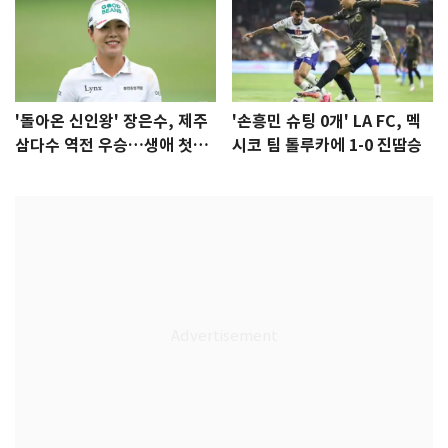
'돌아온 신인왕' 장은수, 제주
'손흥민 슈팅 0개' LA FC, 멕
삼다수 역전 우승…생애 첫승
시코 팀 톨루카에 1-0 진땀승
감격