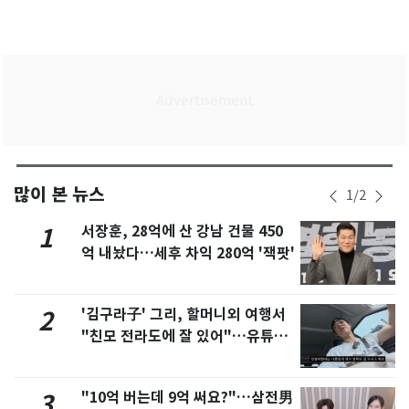
많이 본 뉴스
1
/
2
서장훈, 28억에 산 강남 건물 450
1
억 내놨다…세후 차익 280억 '잭팟'
'김구라子' 그리, 할머니외 여행서
2
"친모 전라도에 잘 있어"…유튜브
서 언급
"10억 버는데 9억 써요?"…삼전男
3