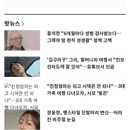
핫뉴스
홍석천 "6개월마다 성병 검사받는다…
그래야 맘 편히 성생활" 깜짝 고백
'김구라子' 그리, 할머니외 여행서 "친모
전라도에 잘 있어"…유튜브서 언급
"친정엄마는 되고 시댁은 안 되냐"…3대
가족 여행 다녀오자, 시모 '발끈'
장윤정, 뱅스타일 단발머리 변신…어려
진 비주얼 눈길