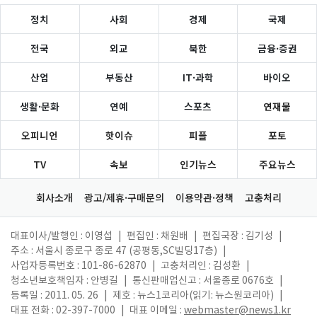
정치
사회
경제
국제
전국
외교
북한
금융·증권
산업
부동산
IT·과학
바이오
생활·문화
연예
스포츠
연재물
오피니언
핫이슈
피플
포토
TV
속보
인기뉴스
주요뉴스
회사소개
광고/제휴·구매문의
이용약관·정책
고충처리
대표이사/발행인 : 이영섭
|
편집인 : 채원배
|
편집국장 : 김기성
|
주소 : 서울시 종로구 종로 47 (공평동,SC빌딩17층)
|
사업자등록번호 : 101-86-62870
|
고충처리인 : 김성환
|
청소년보호책임자 : 안병길
|
통신판매업신고 : 서울종로 0676호
|
등록일 : 2011. 05. 26
|
제호 : 뉴스1코리아(읽기: 뉴스원코리아)
|
대표 전화 : 02-397-7000
|
대표 이메일 :
webmaster@news1.kr