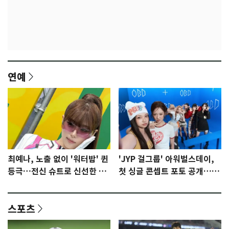
연예
최예나, 노출 없이 '워터밤' 퀸
'JYP 걸그룹' 아워벌스데이,
등극…전신 슈트로 신선한 충
첫 싱글 콘셉트 포토 공개…청
격 [N샷]
량·키치
스포츠