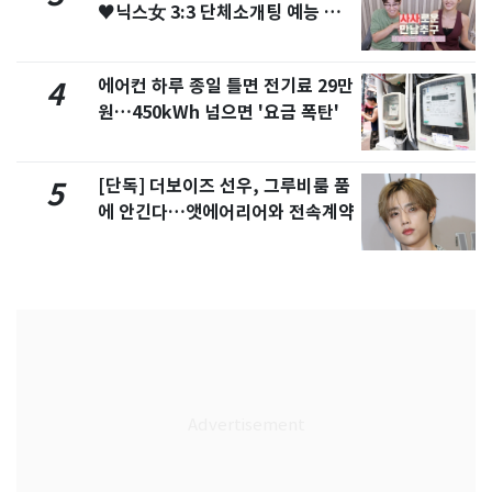
♥닉스女 3:3 단체소개팅 예능 화
제
에어컨 하루 종일 틀면 전기료 29만
4
원…450kWh 넘으면 '요금 폭탄'
[단독] 더보이즈 선우, 그루비룸 품
5
에 안긴다…앳에어리어와 전속계약