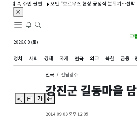
염 속 주민 불편
오만 "호르무즈 협상 긍정적 분위기…선박 공격 반
크
2026.8.8 (토)
전국
정치
사회
경제
국제
외교
북한
금융ㆍ
전국
전남광주
강진군 길동마을 담벽
가
2014.09.03 오후 12:05