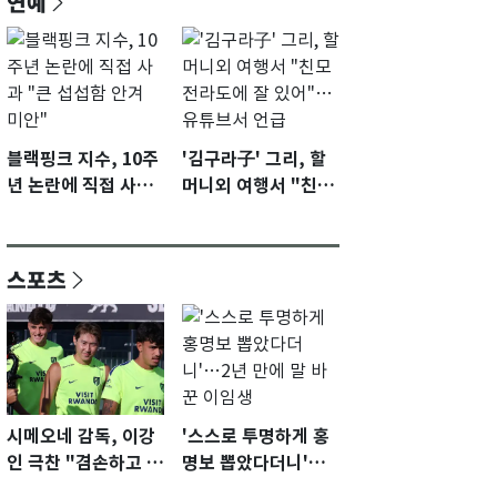
연예
블랙핑크 지수, 10주
'김구라子' 그리, 할
년 논란에 직접 사과
머니외 여행서 "친모
"큰 섭섭함 안겨 미
전라도에 잘 있어"…
안"
유튜브서 언급
스포츠
시메오네 감독, 이강
'스스로 투명하게 홍
인 극찬 "겸손하고 노
명보 뽑았다더니'…2
력하는 선수…좋은
년 만에 말 바꾼 이임