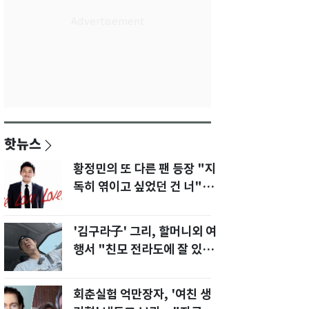
핫뉴스
황정민의 또 다른 팬 등장 "지
독히 엮이고 싶었던 건 너" 폭
로녀 직격
'김구라子' 그리, 할머니외 여
행서 "친모 전라도에 잘 있
어"…유튜브서 언급
회춘실험 억만장자, '여친 생