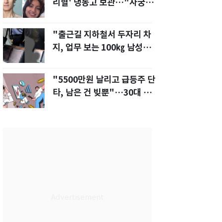
리혈' 냉동고 보관…"자궁 내
부 궁금해"
"출근길 지하철서 두자리 차
지, 업무 보는 100㎏ 남성…
부딪히면 신경질"
"5500만원 날리고 급등주 단
타, 남은 건 빚뿐"…30대 여
성 파혼 위기