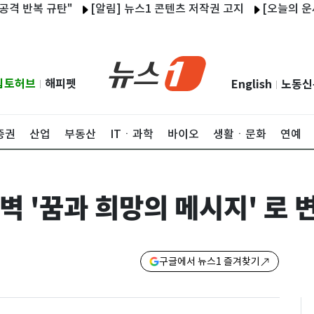
복 규탄"
[알림] 뉴스1 콘텐츠 저작권 고지
[오늘의 운세] 20
립토허브
해피펫
English
노동신
|
|
증권
산업
부동산
ITㆍ과학
바이오
생활ㆍ문화
연예
 '꿈과 희망의 메시지' 로 
구글에서 뉴스1 즐겨찾기