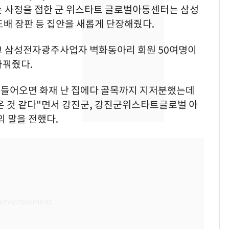
는 사정을 접한 군 위스타트 글로벌아동센터는 삼성
[단독] 경찰, '김부장'
8
배 장판 등 집안을 새롭게 단장해줬다.
제작사 회장 수사…자본
시장법 위반 의혹
고 삼성전자광주사업자 벽화동아리 회원 50여명이
바꿔줬다.
[단독]중수청 가는 검찰
9
수사관 경력 합산 추
진…법무사·집행관 '혜
을 들어오면 화재 난 집에다 골목까지 지저분했는데
택' 유지
온 것 같다"면서 강진군, 강진군위스타트글로벌 아
'심판 성접대'가 끝 아니
10
 말을 전했다.
었다…축구협회장 출장
에 부인 3회 동반 '펑펑'