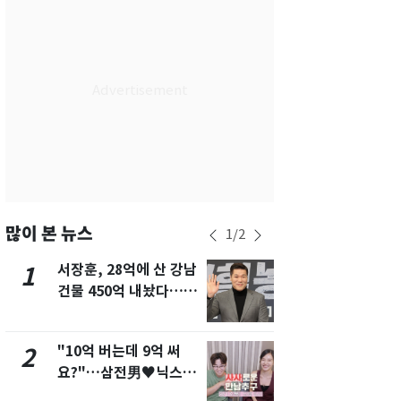
서울
25
℃
부산
27
℃
대구
27
℃
인천
27
℃
광주
28
℃
대전
28
℃
울산
26
℃
많이 본 뉴스
1
/
2
강릉
21
℃
서장훈, 28억에 산 강남
13호 태풍 '
1
6
건물 450억 내놨다…세
키나와·가고
제주
29
℃
후 차익 280억 '잭팟'
근…26만명
"10억 버는데 9억 써
낮 최고 37
2
7
요?"…삼전男♥닉스女
속…전국 곳곳
3:3 단체소개팅 예능 화
날씨]