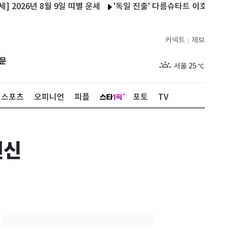
26년 8월 9일 띠별 운세
'독일 진출' 다름슈타트 이호재, 데뷔전 
커넥트
제보
|
제주
29
℃
문
서울
25
℃
부산
27
℃
스포츠
오피니언
피플
포토
TV
대구
27
℃
인천
27
℃
변신
광주
28
℃
대전
28
℃
울산
26
℃
강릉
21
℃
제주
29
℃