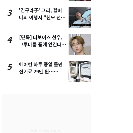
제
'김구라子' 그리, 할머
[단독] 경찰,
3
8
니외 여행서 "친모 전라
제작사 회장
도에 잘 있어"…유튜브
시장법 위반
서 언급
[단독] 더보이즈 선우,
[단독]중수
4
9
그루비룸 품에 안긴다…
수사관 경력
앳에어리어와 전속계약
진…법무사·
택' 유지
에어컨 하루 종일 틀면
'심판 성접대
5
10
전기료 29만 원…
었다…축구
450kWh 넘으면 '요금
에 부인 3회 
폭탄'