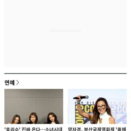
연예
'효리수' 진짜 온다…소녀시대
양자경, 부산국제영화제 '올해