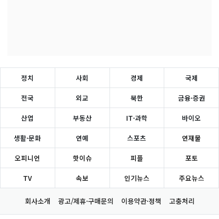
정치
사회
경제
국제
전국
외교
북한
금융·증권
산업
부동산
IT·과학
바이오
생활·문화
연예
스포츠
연재물
오피니언
핫이슈
피플
포토
TV
속보
인기뉴스
주요뉴스
회사소개
광고/제휴·구매문의
이용약관·정책
고충처리