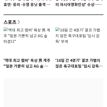
효연·유리·수영 유닛 출격 [N
의 아시아영화인상' 수상…15
이슈]
년만에 부산 온다
스포츠
'역대 최고 멤버' 육상 男 계주
'16일 간 4경기' 결코 가볍지
"일본 가뿐히 넘고 AG 金 따겠
않은 축구대표팀 '임시 감독'
다"
무게