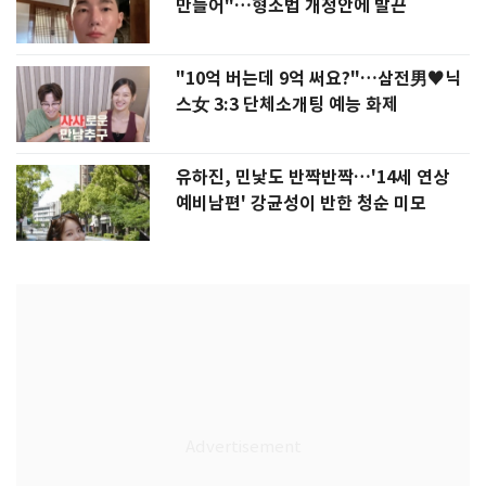
만들어"…형소법 개정안에 발끈
"10억 버는데 9억 써요?"…삼전男♥닉
스女 3:3 단체소개팅 예능 화제
유하진, 민낯도 반짝반짝…'14세 연상
예비남편' 강균성이 반한 청순 미모