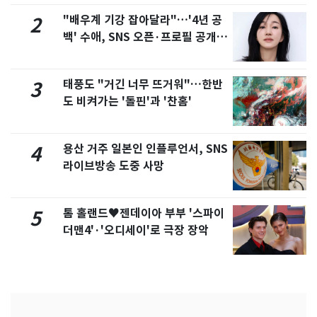
"배우계 기강 잡아달라"…'4년 공
2
백' 수애, SNS 오픈·프로필 공개
화제
태풍도 "거긴 너무 뜨거워"…한반
3
도 비켜가는 '돌핀'과 '찬홈'
용산 거주 일본인 인플루언서, SNS
4
라이브방송 도중 사망
톰 홀랜드♥젠데이아 부부 '스파이
5
더맨4'·'오디세이'로 극장 장악