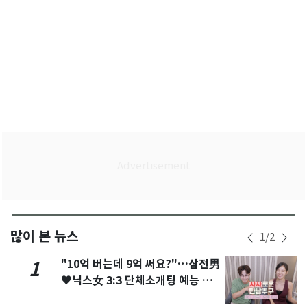
많이 본 뉴스
1
/
2
"10억 버는데 9억 써요?"…삼전男
1
♥닉스女 3:3 단체소개팅 예능 화
제