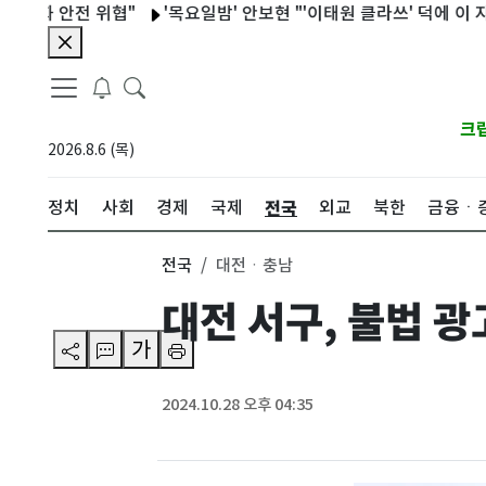
 안전 위협"
'목요일밤' 안보현 "'이태원 클라쓰' 덕에 이 자리까지
크
2026.8.6 (목)
전국
정치
사회
경제
국제
외교
북한
금융ㆍ
전국
대전ㆍ충남
대전 서구, 불법 
가
2024.10.28 오후 04:35