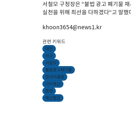
서철모 구청장은 “불법 광고 폐기물 재
실천을 위해 최선을 다하겠다“고 말했
khoon3654@news1.kr
관련 키워드
대전
서구
서철모
불법광고폐기물
업사이클링
다이옥신
환경
예산절감