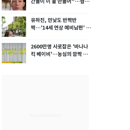
간들이 이 꼴 만들어"…형소
법 개정안에 발끈
유하진, 민낯도 반짝반
짝…'14세 연상 예비남편' 강
균성이 반한 청순 미모
2600만명 사로잡은 '바나나
킥 베이비'…농심의 깜짝 선
물