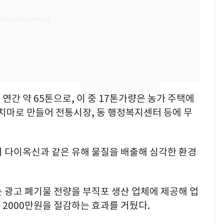
SK하이닉스 또 프리마
8
켓 하한가…달랑 11주
에 시초가 소동
[단독]"이번 역은 신논
9
현, 토스역입니다"…서
울 지하철에 토스 이름
연간 약 65톤으로, 이 중 17톤가량은 농가 주택에
새겼다
전남광주통합특별시 정
10
치마로 만들어 전통시장, 동 행정복지센터 등에 무
무부시장 후보 백승주·
윤난실 지명
서 다이옥신과 같은 유해 물질을 배출해 심각한 환경
 광고 폐기물 전량을 부직포 생산 업체에 제공해 업
2000만원을 절감하는 효과를 거뒀다.