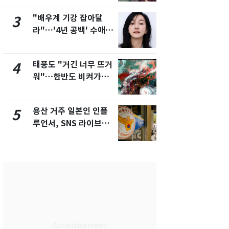
제
"배우계 기강 잡아달
SK하이닉스
3
8
라"…'4년 공백' 수애,
켓 하한가…
SNS 오픈·프로필 공개
에 시초가 
화제
태풍도 "거긴 너무 뜨거
[단독]"이번
4
9
워"…한반도 비켜가는
현, 토스역
'돌핀'과 '찬홈'
울 지하철에
새겼다
용산 거주 일본인 인플
전남광주통
5
10
루언서, SNS 라이브방
무부시장 후
송 도중 사망
윤난실 지명