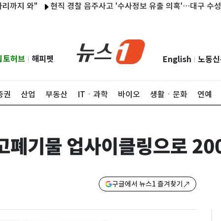
 와"
현직 경찰 음주사고 '수사정보 유출 의혹'…대구 수성서 등 
립토허브
해피펫
English
노동신
|
|
증권
산업
부동산
ITㆍ과학
바이오
생활ㆍ문화
연예
광고폐기물 업사이클링으로 20
구글에서 뉴스1 즐겨찾기