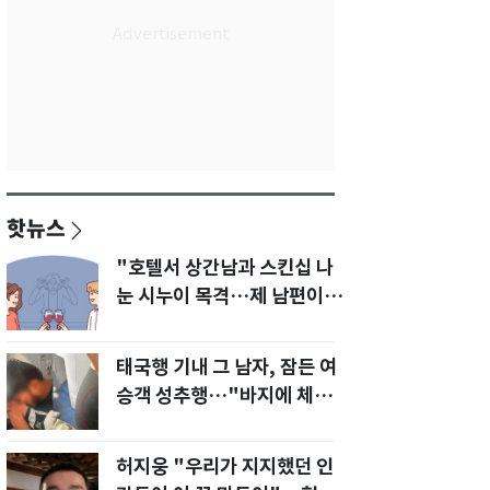
핫뉴스
"호텔서 상간남과 스킨십 나
눈 시누이 목격…제 남편이
입 다물라 하네요"
태국행 기내 그 남자, 잠든 여
승객 성추행…"바지에 체액
까지 묻었다"
허지웅 "우리가 지지했던 인