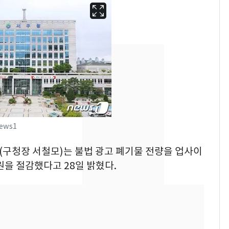
ews1
구(구청장 서철모)는 불법 광고 폐기물 전량을 업사이
삼성전자·SK하이닉스
6
원을 절감했다고 28일 밝혔다.
"주주 환원 의미 있게
확대할 것" 약속
펄펄 끓는 서울, 40도
7
돌파하나…한낮 39도
폭염[오늘날씨]