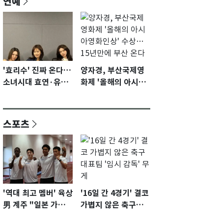
연예
'효리수' 진짜 온다…
양자경, 부산국제영
소녀시대 효연·유리·
화제 '올해의 아시아
수영 유닛 출격 [N이
영화인상' 수상…15
슈]
년만에 부산 온다
스포츠
'역대 최고 멤버' 육상
'16일 간 4경기' 결코
男 계주 "일본 가뿐히
가볍지 않은 축구대
넘고 AG 金 따겠다"
표팀 '임시 감독' 무게