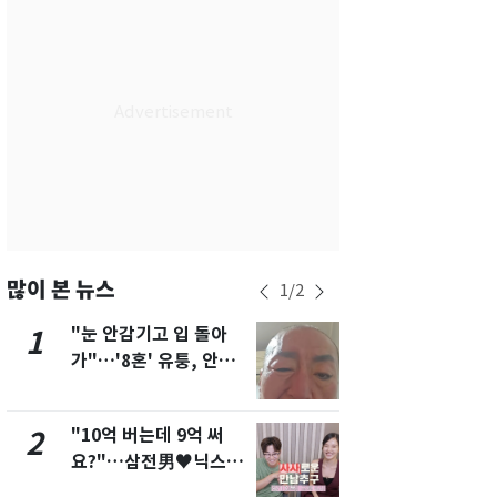
서울
32
℃
부산
28
℃
대구
32
℃
인천
32
℃
광주
27
℃
대전
32
℃
울산
28
℃
많이 본 뉴스
1
/
2
강릉
26
℃
"눈 안감기고 입 돌아
삼성전자·S
1
6
가"…'8혼' 유퉁, 안면
"주주 환원 
제주
28
℃
마비 근황 유튜브서 공
확대할 것" 
개
"10억 버는데 9억 써
펄펄 끓는 서
2
7
요?"…삼전男♥닉스女
돌파하나…한
3:3 단체소개팅 예능 화
폭염[오늘날