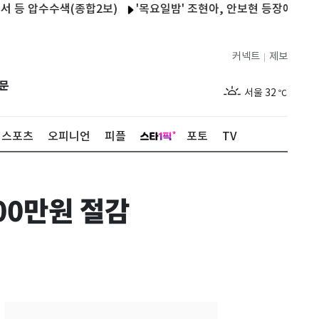
압수수색(종합2보)
'목요일밤' 조현아, 안보현 등장에 "잘생기면 
커넥트
제보
|
제주
28
℃
문
서울
32
℃
부산
28
℃
스포츠
오피니언
피플
포토
TV
대구
32
℃
인천
32
℃
00만원 절감
광주
27
℃
대전
32
℃
울산
28
℃
강릉
26
℃
제주
28
℃