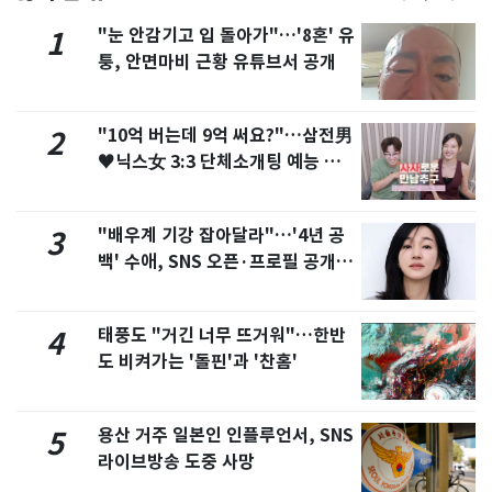
"눈 안감기고 입 돌아가"…'8혼' 유
1
퉁, 안면마비 근황 유튜브서 공개
"10억 버는데 9억 써요?"…삼전男
2
♥닉스女 3:3 단체소개팅 예능 화
제
"배우계 기강 잡아달라"…'4년 공
3
백' 수애, SNS 오픈·프로필 공개
화제
태풍도 "거긴 너무 뜨거워"…한반
4
도 비켜가는 '돌핀'과 '찬홈'
용산 거주 일본인 인플루언서, SNS
5
라이브방송 도중 사망