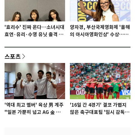
'효리수' 진짜 온다…소녀시대
양자경, 부산국제영화제 '올해
효연·유리·수영 유닛 출격 [N
의 아시아영화인상' 수상…15
이슈]
년만에 부산 온다
스포츠
'역대 최고 멤버' 육상 男 계주
'16일 간 4경기' 결코 가볍지
"일본 가뿐히 넘고 AG 金 따겠
않은 축구대표팀 '임시 감독'
다"
무게