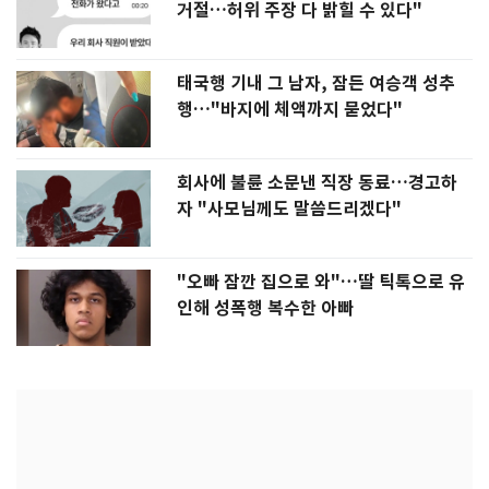
거절…허위 주장 다 밝힐 수 있다"
태국행 기내 그 남자, 잠든 여승객 성추
행…"바지에 체액까지 묻었다"
회사에 불륜 소문낸 직장 동료…경고하
자 "사모님께도 말씀드리겠다"
"오빠 잠깐 집으로 와"…딸 틱톡으로 유
인해 성폭행 복수한 아빠