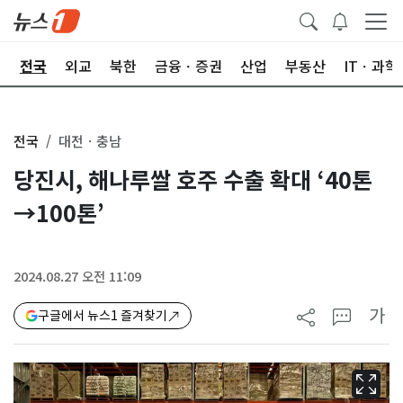
제
전국
외교
북한
금융ㆍ증권
산업
부동산
ITㆍ과학
전국
대전ㆍ충남
당진시, 해나루쌀 호주 수출 확대 ‘40톤
→100톤’
2024.08.27 오전 11:09
가
구글에서 뉴스1 즐겨찾기