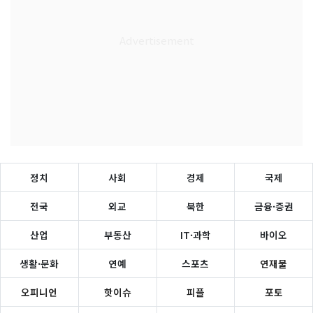
정치
사회
경제
국제
전국
외교
북한
금융·증권
산업
부동산
IT·과학
바이오
생활·문화
연예
스포츠
연재물
오피니언
핫이슈
피플
포토