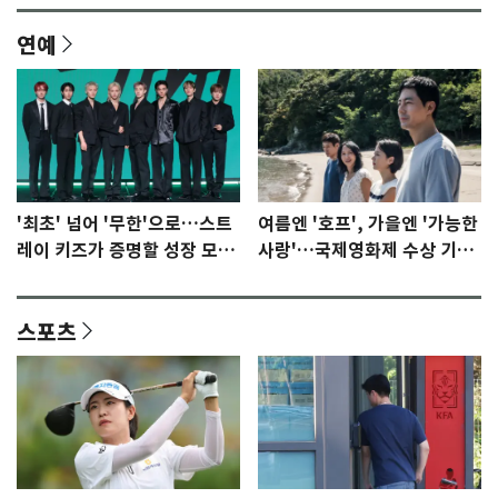
연예
'최초' 넘어 '무한'으로…스트
여름엔 '호프', 가을엔 '가능한
레이 키즈가 증명할 성장 모멘
사랑'…국제영화제 수상 기대
텀 [N이슈]
감 [N이슈]
스포츠