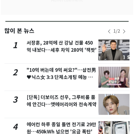
많이 본 뉴스
1
/
2
서장훈, 28억에 산 강남 건물 450
1
억 내놨다…세후 차익 280억 '잭팟'
"10억 버는데 9억 써요?"…삼전男
2
♥닉스女 3:3 단체소개팅 예능 화
제
[단독] 더보이즈 선우, 그루비룸 품
3
에 안긴다…앳에어리어와 전속계약
에어컨 하루 종일 틀면 전기료 29만
4
원…450kWh 넘으면 '요금 폭탄'