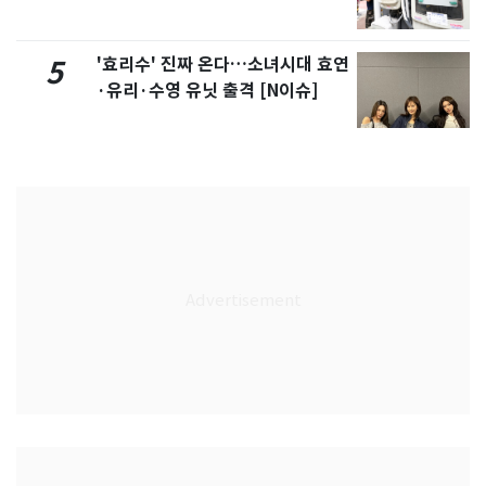
'효리수' 진짜 온다…소녀시대 효연
5
·유리·수영 유닛 출격 [N이슈]