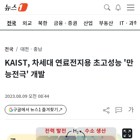
제
전국
외교
북한
금융ㆍ증권
산업
부동산
ITㆍ과학
전국
대전ㆍ충남
KAIST, 차세대 연료전지용 초고성능 '만
능전극' 개발
2023.08.09 오전 08:44
가
구글에서 뉴스1 즐겨찾기