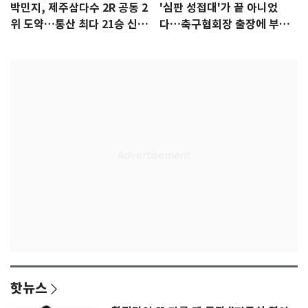
박민지, 제주삼다수 2R 공동 2
'심판 성접대'가 끝 아니었
위 도약…통산 최다 21승 신기
다…축구협회장 출장에 부인
록 도전
3회 동반 '펑펑'
핫뉴스