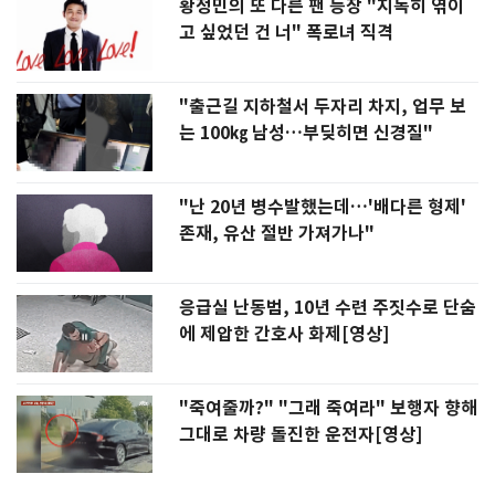
황정민의 또 다른 팬 등장 "지독히 엮이
고 싶었던 건 너" 폭로녀 직격
"출근길 지하철서 두자리 차지, 업무 보
는 100㎏ 남성…부딪히면 신경질"
"난 20년 병수발했는데…'배다른 형제'
존재, 유산 절반 가져가나"
응급실 난동범, 10년 수련 주짓수로 단숨
에 제압한 간호사 화제[영상]
"죽여줄까?" "그래 죽여라" 보행자 향해
그대로 차량 돌진한 운전자[영상]