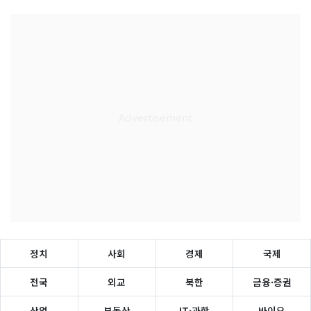
정치
사회
경제
국제
전국
외교
북한
금융·증권
산업
부동산
IT·과학
바이오