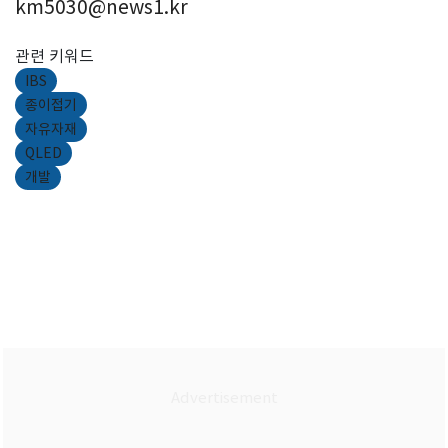
km5030@news1.kr
관련 키워드
IBS
종이접기
자유자재
QLED
개발