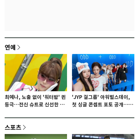
연예
최예나, 노출 없이 '워터밤' 퀸
'JYP 걸그룹' 아워벌스데이,
등극…전신 슈트로 신선한 충
첫 싱글 콘셉트 포토 공개…청
격 [N샷]
량·키치
스포츠