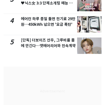
♥닉스女 3:3 단체소개팅 예능 화
제
에어컨 하루 종일 틀면 전기료 29만
4
원…450kWh 넘으면 '요금 폭탄'
[단독] 더보이즈 선우, 그루비룸 품
5
에 안긴다…앳에어리어와 전속계약