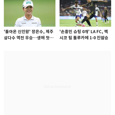
'돌아온 신인왕' 장은수, 제주
'손흥민 슈팅 0개' LA FC, 멕
삼다수 역전 우승…생애 첫승
시코 팀 톨루카에 1-0 진땀승
감격