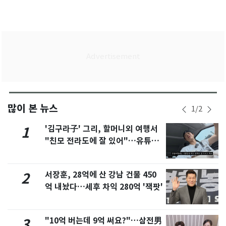
많이 본 뉴스
1
/
2
'김구라子' 그리, 할머니외 여행서
1
"친모 전라도에 잘 있어"…유튜브
서 언급
서장훈, 28억에 산 강남 건물 450
2
억 내놨다…세후 차익 280억 '잭팟'
"10억 버는데 9억 써요?"…삼전男
3