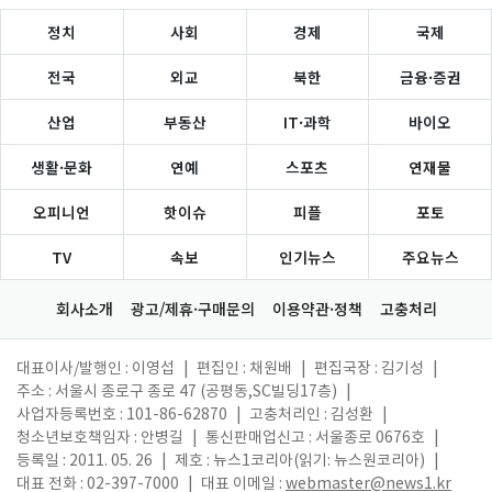
정치
사회
경제
국제
전국
외교
북한
금융·증권
산업
부동산
IT·과학
바이오
생활·문화
연예
스포츠
연재물
오피니언
핫이슈
피플
포토
TV
속보
인기뉴스
주요뉴스
회사소개
광고/제휴·구매문의
이용약관·정책
고충처리
대표이사/발행인 : 이영섭
|
편집인 : 채원배
|
편집국장 : 김기성
|
주소 : 서울시 종로구 종로 47 (공평동,SC빌딩17층)
|
사업자등록번호 : 101-86-62870
|
고충처리인 : 김성환
|
청소년보호책임자 : 안병길
|
통신판매업신고 : 서울종로 0676호
|
등록일 : 2011. 05. 26
|
제호 : 뉴스1코리아(읽기: 뉴스원코리아)
|
대표 전화 : 02-397-7000
|
대표 이메일 :
webmaster@news1.kr