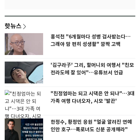
핫뉴스
홍석천 "6개월마다 성병 검사받는다…
그래야 맘 편히 성생활" 깜짝 고백
'김구라子' 그리, 할머니외 여행서 "친모
전라도에 잘 있어"…유튜브서 언급
"친정엄마는 되고 시댁은 안 되냐"…3대
가족 여행 다녀오자, 시모 '발끈'
한정수, 황정민 응원 "얼굴 알려진 연예
인만 호구…폭로녀도 신분 공개해라"