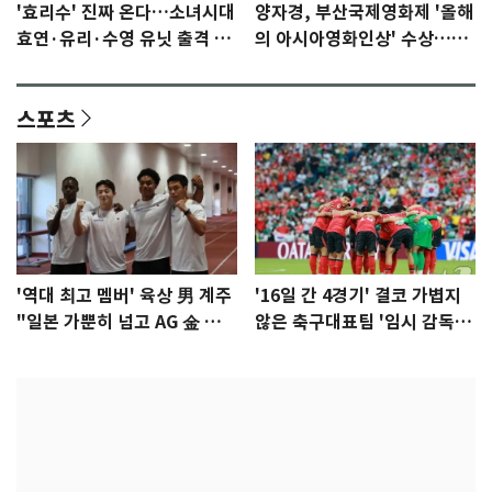
'효리수' 진짜 온다…소녀시대
양자경, 부산국제영화제 '올해
효연·유리·수영 유닛 출격 [N
의 아시아영화인상' 수상…15
이슈]
년만에 부산 온다
스포츠
'역대 최고 멤버' 육상 男 계주
'16일 간 4경기' 결코 가볍지
"일본 가뿐히 넘고 AG 金 따겠
않은 축구대표팀 '임시 감독'
다"
무게