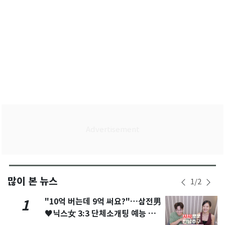
많이 본 뉴스
1
/
2
"10억 버는데 9억 써요?"…삼전男
1
♥닉스女 3:3 단체소개팅 예능 화