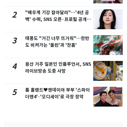
제
"배우계 기강 잡아달라"…'4년 공
2
백' 수애, SNS 오픈·프로필 공개
화제
태풍도 "거긴 너무 뜨거워"…한반
3
도 비켜가는 '돌핀'과 '찬홈'
용산 거주 일본인 인플루언서, SNS
4
라이브방송 도중 사망
톰 홀랜드♥젠데이아 부부 '스파이
5
더맨4'·'오디세이'로 극장 장악