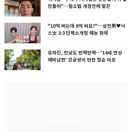
만들어"…형소법 개정안에 발끈
"10억 버는데 9억 써요?"…삼전男♥닉
스女 3:3 단체소개팅 예능 화제
유하진, 민낯도 반짝반짝…'14세 연상
예비남편' 강균성이 반한 청순 미모