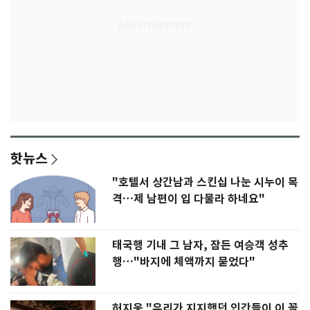
핫뉴스
"호텔서 상간남과 스킨십 나눈 시누이 목
격…제 남편이 입 다물라 하네요"
태국행 기내 그 남자, 잠든 여승객 성추
행…"바지에 체액까지 묻었다"
허지웅 "우리가 지지했던 인간들이 이 꼴