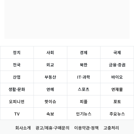
정치
사회
경제
국제
전국
외교
북한
금융·증권
산업
부동산
IT·과학
바이오
생활·문화
연예
스포츠
연재물
오피니언
핫이슈
피플
포토
TV
속보
인기뉴스
주요뉴스
회사소개
광고/제휴·구매문의
이용약관·정책
고충처리