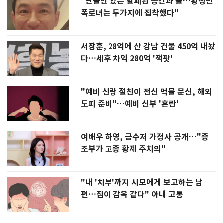
"단둘만 있는 밀폐된 공간과 술…황정민
폭로녀는 두가지에 집착했다"
서장훈, 28억에 산 강남 건물 450억 내놨
다…세후 차익 280억 '잭팟'
"예비 신랑 절친이 전신 먹물 문신, 해외
도피 준비"…예비 신부 '혼란'
여배우 하영, 금수저 가정사 공개…"증
조부가 고종 황제 주치의"
"내 '치부'까지 시모에게 보고하는 남
편…집이 감옥 같다" 아내 고통