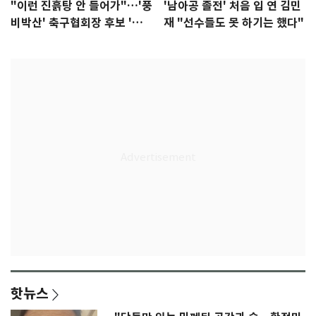
"이런 진흙탕 안 들어가"…'풍
'남아공 졸전' 처음 입 연 김민
비박산' 축구협회장 후보 '실
재 "선수들도 못 하기는 했다"
종'
핫뉴스