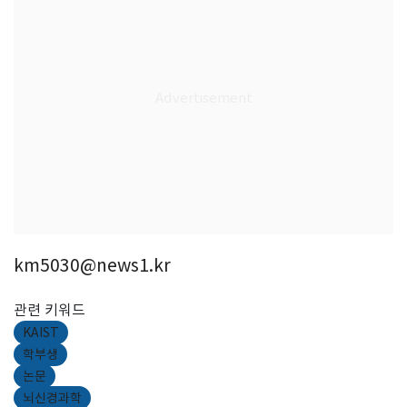
km5030@news1.kr
관련 키워드
KAIST
학부생
논문
뇌신경과학