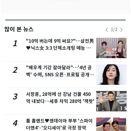
많이 본 뉴스
1
/
2
"10억 버는데 9억 써요?"…삼전男
1
♥닉스女 3:3 단체소개팅 예능 화
제
"배우계 기강 잡아달라"…'4년 공
2
백' 수애, SNS 오픈·프로필 공개
화제
서장훈, 28억에 산 강남 건물 450
3
억 내놨다…세후 차익 280억 '잭팟'
톰 홀랜드♥젠데이아 부부 '스파이
4
더맨4'·'오디세이'로 극장 장악