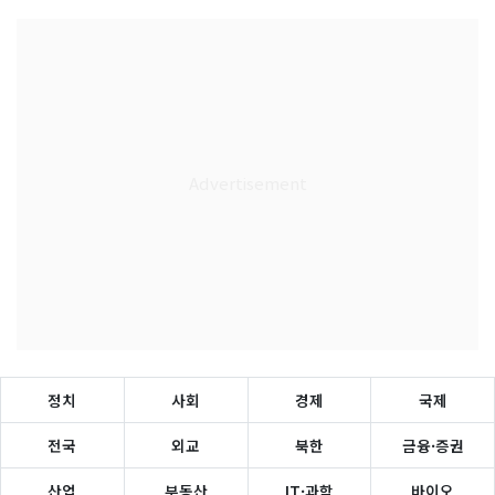
정치
사회
경제
국제
전국
외교
북한
금융·증권
산업
부동산
IT·과학
바이오