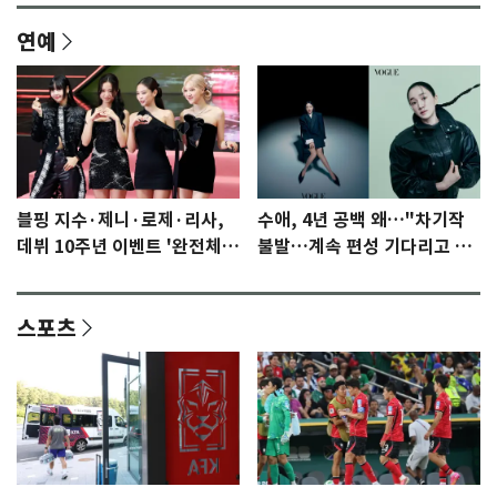
연예
블핑 지수·제니·로제·리사,
수애, 4년 공백 왜…"차기작
데뷔 10주년 이벤트 '완전체'
불발…계속 편성 기다리고 있
참석 확정…기대감 UP
다"
스포츠