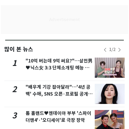
많이 본 뉴스
1
/
2
"10억 버는데 9억 써요?"…삼전男
1
♥닉스女 3:3 단체소개팅 예능 화
제
"배우계 기강 잡아달라"…'4년 공
2
백' 수애, SNS 오픈·프로필 공개
화제
톰 홀랜드♥젠데이아 부부 '스파이
3
더맨4'·'오디세이'로 극장 장악