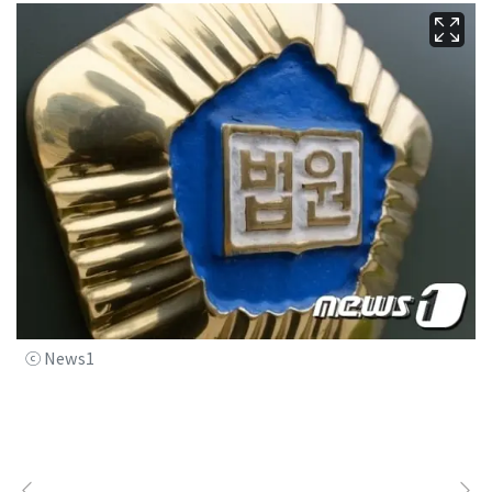
ⓒ News1