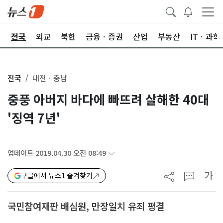
제
전국
외교
북한
금융ㆍ증권
산업
부동산
ITㆍ과학
전국
대전ㆍ충남
중풍 아버지 바다에 빠뜨려 살해한 40대
'징역 7년'
업데이트 2019.04.30 오전 08:49
가
구글에서 뉴스1 즐겨찾기
국민참여재판 배심원, 만장일치 유죄 평결