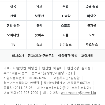
전국
외교
북한
금융·증권
산업
부동산
IT·과학
바이오
생활·문화
연예
스포츠
연재물
오피니언
핫이슈
피플
포토
TV
속보
인기뉴스
주요뉴스
회사소개
광고/제휴·구매문의
이용약관·정책
고충처리
대표이사/발행인 : 이영섭
|
편집인 : 채원배
|
편집국장 : 김기성
|
주소 : 서울시 종로구 종로 47 (공평동,SC빌딩17층)
|
사업자등록번호 : 101-86-62870
|
고충처리인 : 김성환
|
청소년보호책임자 : 안병길
|
통신판매업신고 : 서울종로 0676호
|
등록일 : 2011. 05. 26
|
제호 : 뉴스1코리아(읽기: 뉴스원코리아)
|
대표 전화 : 02-397-7000
|
대표 이메일 :
webmaster@news1.kr