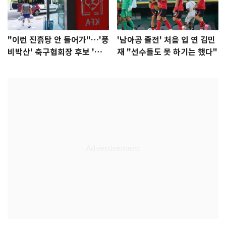
"이런 진흙탕 안 들어가"…'풍
'남아공 졸전' 처음 입 연 김민
비박산' 축구협회장 후보 '실
재 "선수들도 못 하기는 했다"
종'