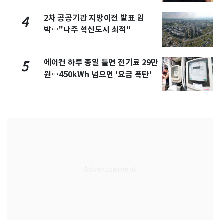
2차 공공기관 지방이전 발표 임
4
박…"나주 혁신도시 최적"
에어컨 하루 종일 틀면 전기료 29만
5
원…450kWh 넘으면 '요금 폭탄'