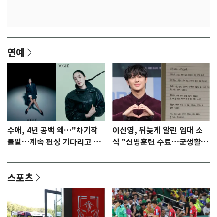
연예
수애, 4년 공백 왜…"차기작
이신영, 뒤늦게 알린 입대 소
불발…계속 편성 기다리고 있
식 "신병훈련 수료…군생활
다"
집중"
스포츠