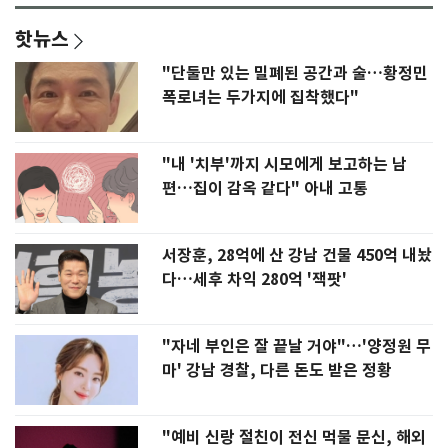
핫뉴스
"단둘만 있는 밀폐된 공간과 술…황정민
폭로녀는 두가지에 집착했다"
"내 '치부'까지 시모에게 보고하는 남
편…집이 감옥 같다" 아내 고통
서장훈, 28억에 산 강남 건물 450억 내놨
다…세후 차익 280억 '잭팟'
"자네 부인은 잘 끝날 거야"…'양정원 무
마' 강남 경찰, 다른 돈도 받은 정황
"예비 신랑 절친이 전신 먹물 문신, 해외