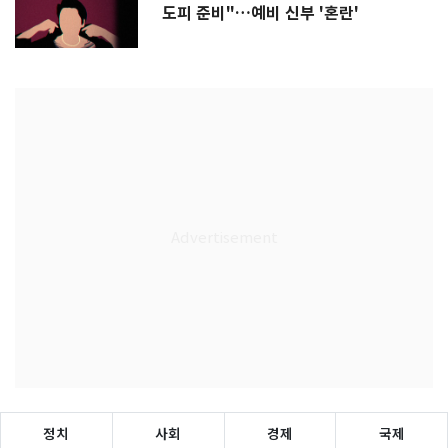
도피 준비"…예비 신부 '혼란'
정치
사회
경제
국제