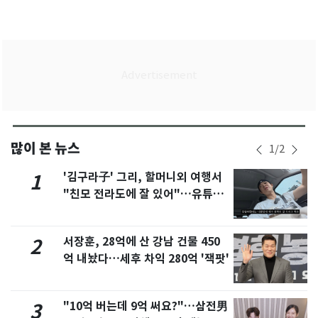
많이 본 뉴스
1
/
2
'김구라子' 그리, 할머니외 여행서
1
"친모 전라도에 잘 있어"…유튜브
서 언급
서장훈, 28억에 산 강남 건물 450
2
억 내놨다…세후 차익 280억 '잭팟'
"10억 버는데 9억 써요?"…삼전男
3