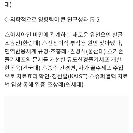
대)
◇의학적으로 영향력이 큰 연구성과 톱 5
△아시아인 비만에 관계하는 새로운 유전요인 발굴-
조윤신(한림대) △신장이식 부작용 원인 찾아냈다,
면역반응체계 규명-조홍래·권병석(울산대) △기존
줄기세포의 문제를 개선한 유도신경줄기세포 개발-
한동욱(건국대) △중증 간경변, 자가 골수세포 주입
으로 치료효과 확인-정원일(KAIST) △슈퍼결핵 치료
법 임상 통해 입증-조상래(연세대)