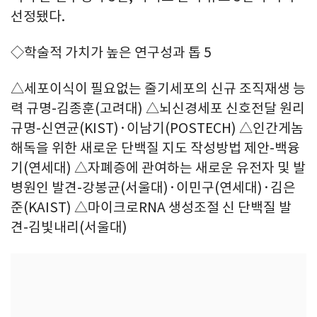
선정됐다.
◇학술적 가치가 높은 연구성과 톱 5
△세포이식이 필요없는 줄기세포의 신규 조직재생 능
력 규명-김종훈(고려대) △뇌신경세포 신호전달 원리
규명-신연균(KIST)·이남기(POSTECH) △인간게놈
해독을 위한 새로운 단백질 지도 작성방법 제안-백융
기(연세대) △자폐증에 관여하는 새로운 유전자 및 발
병원인 발견-강봉균(서울대)·이민구(연세대)·김은
준(KAIST) △마이크로RNA 생성조절 신 단백질 발
견-김빛내리(서울대)