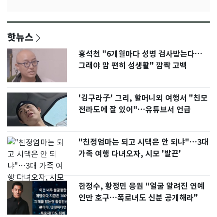
핫뉴스
홍석천 "6개월마다 성병 검사받는다…
그래야 맘 편히 성생활" 깜짝 고백
'김구라子' 그리, 할머니외 여행서 "친모
전라도에 잘 있어"…유튜브서 언급
"친정엄마는 되고 시댁은 안 되냐"…3대
가족 여행 다녀오자, 시모 '발끈'
한정수, 황정민 응원 "얼굴 알려진 연예
인만 호구…폭로녀도 신분 공개해라"