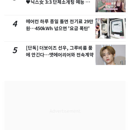
♥닉스女 3:3 단체소개팅 예능 화
제
에어컨 하루 종일 틀면 전기료 29만
4
원…450kWh 넘으면 '요금 폭탄'
[단독] 더보이즈 선우, 그루비룸 품
5
에 안긴다…앳에어리어와 전속계약