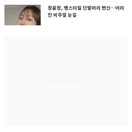
장윤정, 뱅스타일 단발머리 변신…어려
진 비주얼 눈길