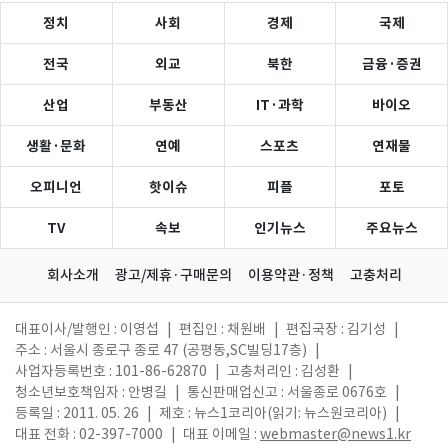
정치
사회
경제
국제
전국
외교
북한
금융·증권
산업
부동산
IT·과학
바이오
생활·문화
연예
스포츠
연재물
오피니언
핫이슈
피플
포토
TV
속보
인기뉴스
주요뉴스
회사소개
광고/제휴·구매문의
이용약관·정책
고충처리
대표이사/발행인 : 이영섭
|
편집인 : 채원배
|
편집국장 : 김기성
|
주소 : 서울시 종로구 종로 47 (공평동,SC빌딩17층)
|
사업자등록번호 : 101-86-62870
|
고충처리인 : 김성환
|
청소년보호책임자 : 안병길
|
통신판매업신고 : 서울종로 0676호
|
등록일 : 2011. 05. 26
|
제호 : 뉴스1코리아(읽기: 뉴스원코리아)
|
대표 전화 : 02-397-7000
|
대표 이메일 :
webmaster@news1.kr