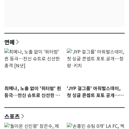
연예
최예나, 노출 없이 '워터밤' 퀸
'JYP 걸그룹' 아워벌스데이,
등극…전신 슈트로 신선한 충
첫 싱글 콘셉트 포토 공개…청
격 [N샷]
량·키치
스포츠