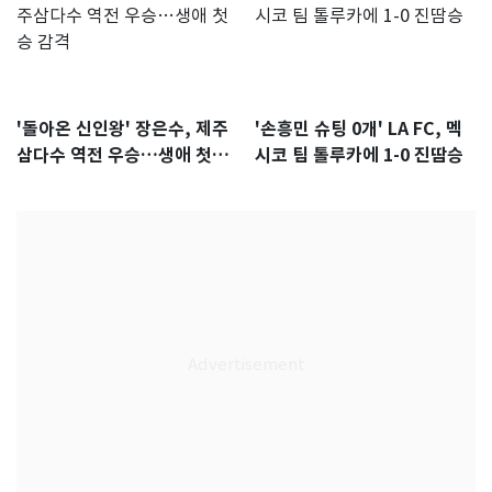
'돌아온 신인왕' 장은수, 제주
'손흥민 슈팅 0개' LA FC, 멕
삼다수 역전 우승…생애 첫승
시코 팀 톨루카에 1-0 진땀승
감격