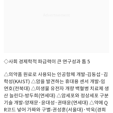
◇사회 경제학적 파급력이 큰 연구성과 톱 5
△의약품 원료로 사용되는 인공항체 개발-김동섭·김
학성(KAIST) △암을 발견하는 휴대용 센서 개발-임
연호(전북대) △미생물 유전자 개량 백혈병 치료제 생
산 늘린다-방두희(연세대) △암세포와 정상세포 구분
기술 개발-양재문·윤대성·권태윤(연세대) △약에 Q
R코드 넣어 가짜와 구별-권성훈(서울대)·박욱(경희