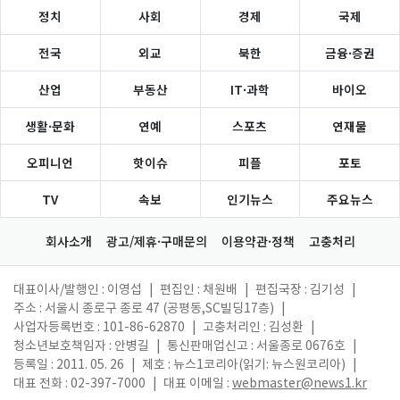
정치
사회
경제
국제
전국
외교
북한
금융·증권
산업
부동산
IT·과학
바이오
생활·문화
연예
스포츠
연재물
오피니언
핫이슈
피플
포토
TV
속보
인기뉴스
주요뉴스
회사소개
광고/제휴·구매문의
이용약관·정책
고충처리
대표이사/발행인 : 이영섭
|
편집인 : 채원배
|
편집국장 : 김기성
|
주소 : 서울시 종로구 종로 47 (공평동,SC빌딩17층)
|
사업자등록번호 : 101-86-62870
|
고충처리인 : 김성환
|
청소년보호책임자 : 안병길
|
통신판매업신고 : 서울종로 0676호
|
등록일 : 2011. 05. 26
|
제호 : 뉴스1코리아(읽기: 뉴스원코리아)
|
대표 전화 : 02-397-7000
|
대표 이메일 :
webmaster@news1.kr