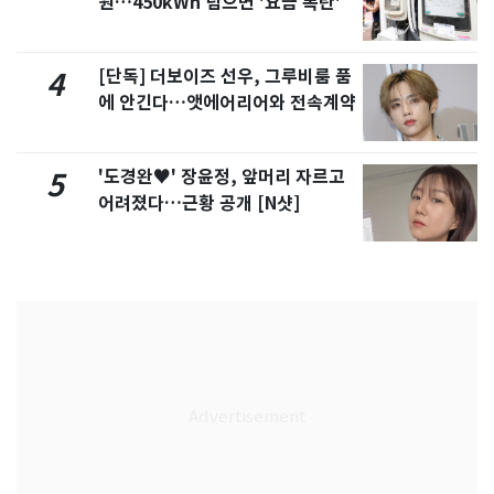
원…450kWh 넘으면 '요금 폭탄'
[단독] 더보이즈 선우, 그루비룸 품
4
에 안긴다…앳에어리어와 전속계약
'도경완♥' 장윤정, 앞머리 자르고
5
어려졌다…근황 공개 [N샷]