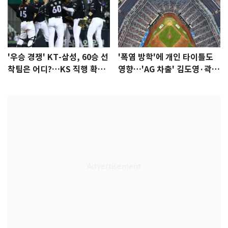
'우승 경쟁' KT-삼성, 60승 선
'폭염 방학'에 개인 타이틀도
착팀은 어디?…KS 직행 확률
영향…'AG 차출' 김도영·곽빈
77.8%
울상