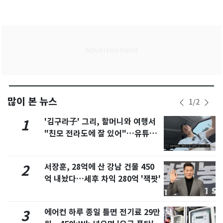
많이 본 뉴스
1
/
2
'김구라子' 그리, 할머니와 여행서
1
"친모 전라도에 잘 있어"…유튜브
서 언급
서장훈, 28억에 산 강남 건물 450
2
억 내놨다…세후 차익 280억 '잭팟'
에어컨 하루 종일 틀면 전기료 29만
3