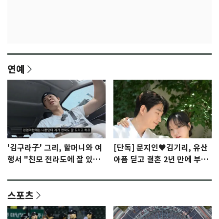
연예
'김구라子' 그리, 할머니와 여
[단독] 문지인♥김기리, 유산
행서 "친모 전라도에 잘 있
아픔 딛고 결혼 2년 만에 부모
어"…유튜브서 언급
됐다…7일 득남
스포츠