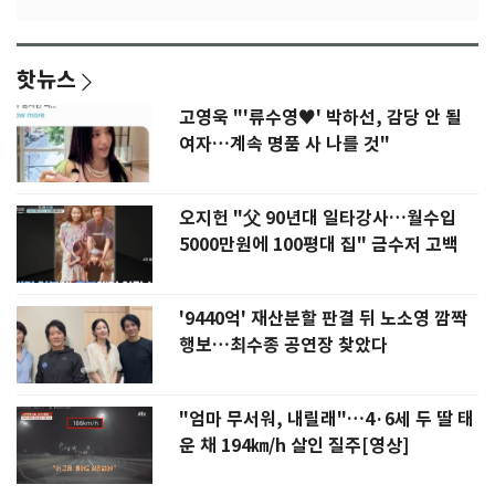
핫뉴스
고영욱 "'류수영♥' 박하선, 감당 안 될
여자…계속 명품 사 나를 것"
오지헌 "父 90년대 일타강사…월수입
5000만원에 100평대 집" 금수저 고백
'9440억' 재산분할 판결 뒤 노소영 깜짝
행보…최수종 공연장 찾았다
"엄마 무서워, 내릴래"…4·6세 두 딸 태
운 채 194㎞/h 살인 질주[영상]