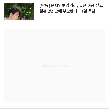
[단독] 문지인♥김기리, 유산 아픔 딛고
결혼 2년 만에 부모됐다…7일 득남