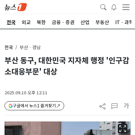
제
전국
외교
북한
금융ㆍ증권
산업
부동산
ITㆍ과학
전국
부산ㆍ경남
부산 동구, 대한민국 지자체 행정 '인구감
소대응부문' 대상
2025.09.10 오후 12:11
가
구글에서 뉴스1 즐겨찾기