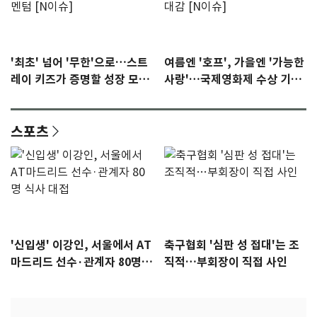
'최초' 넘어 '무한'으로…스트
여름엔 '호프', 가을엔 '가능한
레이 키즈가 증명할 성장 모멘
사랑'…국제영화제 수상 기대
텀 [N이슈]
감 [N이슈]
스포츠
'신입생' 이강인, 서울에서 AT
축구협회 '심판 성 접대'는 조
마드리드 선수·관계자 80명
직적…부회장이 직접 사인
식사 대접