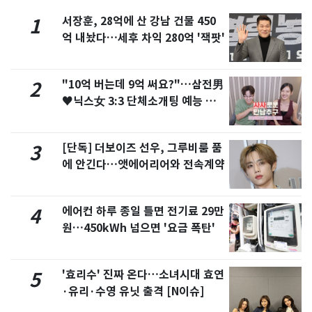
서장훈, 28억에 산 강남 건물 450
1
억 내놨다…세후 차익 280억 '잭팟'
"10억 버는데 9억 써요?"…삼전男
2
♥닉스女 3:3 단체소개팅 예능 화
제
[단독] 더보이즈 선우, 그루비룸 품
3
에 안긴다…앳에어리어와 전속계약
에어컨 하루 종일 틀면 전기료 29만
4
원…450kWh 넘으면 '요금 폭탄'
'효리수' 진짜 온다…소녀시대 효연
5
·유리·수영 유닛 출격 [N이슈]