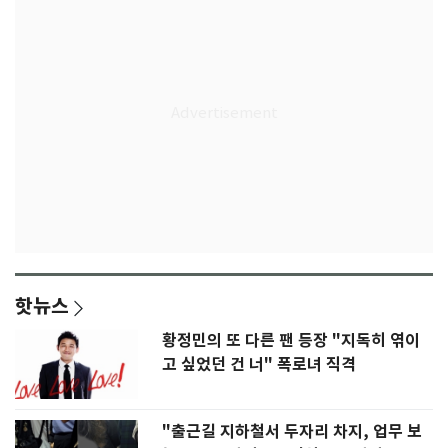
핫뉴스
황정민의 또 다른 팬 등장 "지독히 엮이
고 싶었던 건 너" 폭로녀 직격
"출근길 지하철서 두자리 차지, 업무 보