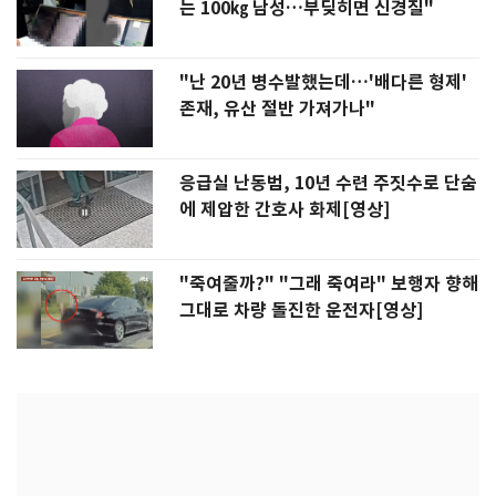
는 100㎏ 남성…부딪히면 신경질"
"난 20년 병수발했는데…'배다른 형제'
존재, 유산 절반 가져가나"
응급실 난동범, 10년 수련 주짓수로 단숨
에 제압한 간호사 화제[영상]
"죽여줄까?" "그래 죽여라" 보행자 향해
그대로 차량 돌진한 운전자[영상]