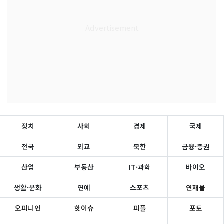
정치
사회
경제
국제
전국
외교
북한
금융·증권
산업
부동산
IT·과학
바이오
생활·문화
연예
스포츠
연재물
오피니언
핫이슈
피플
포토