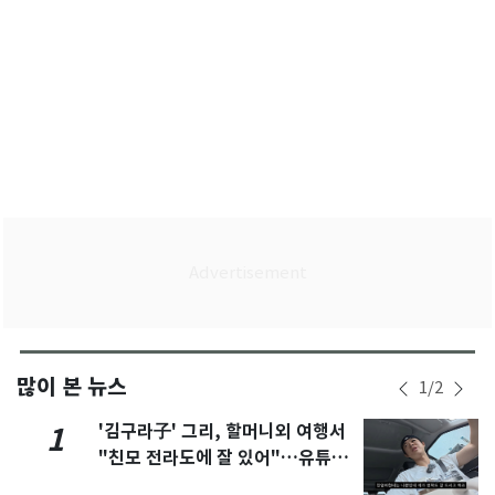
많이 본 뉴스
1
/
2
'김구라子' 그리, 할머니외 여행서
1
"친모 전라도에 잘 있어"…유튜브
서 언급