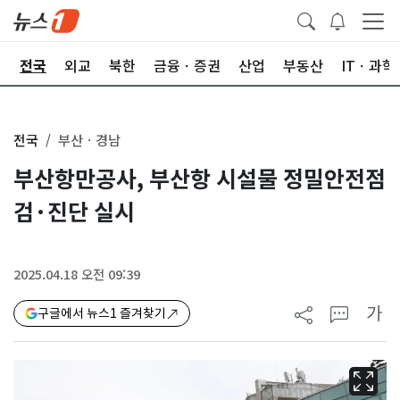
제
전국
외교
북한
금융ㆍ증권
산업
부동산
ITㆍ과학
전국
부산ㆍ경남
부산항만공사, 부산항 시설물 정밀안전점
검·진단 실시
2025.04.18 오전 09:39
가
구글에서 뉴스1 즐겨찾기