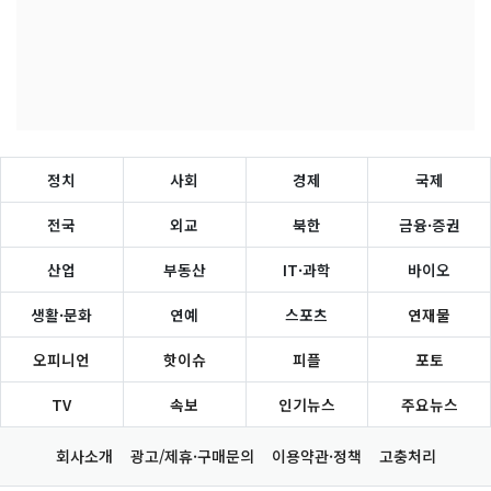
정치
사회
경제
국제
전국
외교
북한
금융·증권
산업
부동산
IT·과학
바이오
생활·문화
연예
스포츠
연재물
오피니언
핫이슈
피플
포토
TV
속보
인기뉴스
주요뉴스
회사소개
광고/제휴·구매문의
이용약관·정책
고충처리