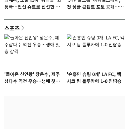
최예나, 노출 없이 '워터밤' 퀸
'JYP 걸그룹' 아워벌스데이,
등극…전신 슈트로 신선한 충
첫 싱글 콘셉트 포토 공개…청
격 [N샷]
량·키치
스포츠
'돌아온 신인왕' 장은수, 제주
'손흥민 슈팅 0개' LA FC, 멕
삼다수 역전 우승…생애 첫승
시코 팀 톨루카에 1-0 진땀승
감격