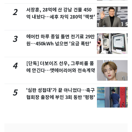
서장훈, 28억에 산 강남 건물 450
2
억 내놨다…세후 차익 280억 '잭팟'
에어컨 하루 종일 틀면 전기료 29만
3
원…450kWh 넘으면 '요금 폭탄'
[단독] 더보이즈 선우, 그루비룸 품
4
에 안긴다…앳에어리어와 전속계약
'심판 성접대'가 끝 아니었다…축구
5
협회장 출장에 부인 3회 동반 '펑펑'