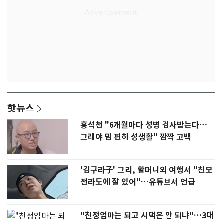
핫뉴스
홍석천 "6개월마다 성병 검사받는다…
그래야 맘 편히 성생활" 깜짝 고백
'김구라子' 그리, 할머니외 여행서 "친모
전라도에 잘 있어"…유튜브서 언급
"친정엄마는 되고 시댁은 안 되냐"…3대