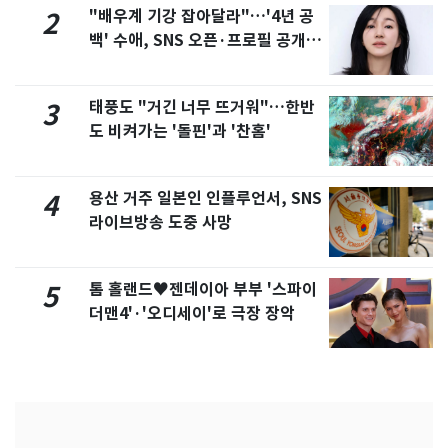
"배우계 기강 잡아달라"…'4년 공
2
백' 수애, SNS 오픈·프로필 공개
화제
태풍도 "거긴 너무 뜨거워"…한반
3
도 비켜가는 '돌핀'과 '찬홈'
용산 거주 일본인 인플루언서, SNS
4
라이브방송 도중 사망
톰 홀랜드♥젠데이아 부부 '스파이
5
더맨4'·'오디세이'로 극장 장악