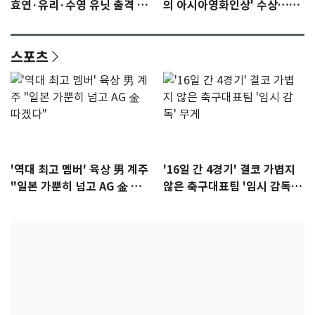
효연·유리·수영 유닛 출격 [N
의 아시아영화인상' 수상…15
이슈]
년만에 부산 온다
스포츠
'역대 최고 멤버' 육상 男 계주
'16일 간 4경기' 결코 가볍지
"일본 가뿐히 넘고 AG 金 따겠
않은 축구대표팀 '임시 감독'
다"
무게