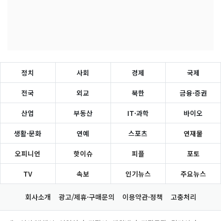
정치
사회
경제
국제
전국
외교
북한
금융·증권
산업
부동산
IT·과학
바이오
생활·문화
연예
스포츠
연재물
오피니언
핫이슈
피플
포토
TV
속보
인기뉴스
주요뉴스
회사소개
광고/제휴·구매문의
이용약관·정책
고충처리