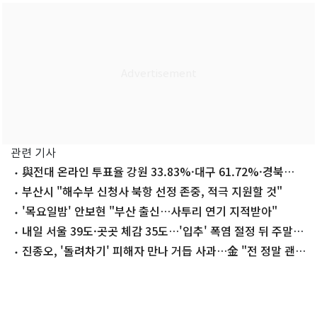
관련 기사
與전대 온라인 투표율 강원 33.83%·대구 61.72%·경북
60.12%
부산시 "해수부 신청사 북항 선정 존중, 적극 지원할 것"
'목요일밤' 안보현 "부산 출신…사투리 연기 지적받아"
내일 서울 39도·곳곳 체감 35도…'입추' 폭염 절정 뒤 주말
소나기(종합)
진종오, '돌려차기' 피해자 만나 거듭 사과…金 "전 정말 괜찮
다"