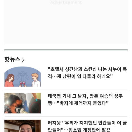
핫뉴스
"호텔서 상간남과 스킨십 나눈 시누이 목
격…제 남편이 입 다물라 하네요"
태국행 기내 그 남자, 잠든 여승객 성추
행…"바지에 체액까지 묻었다"
허지웅 "우리가 지지했던 인간들이 이 꼴
만들어"…형소법 개정안에 발끈