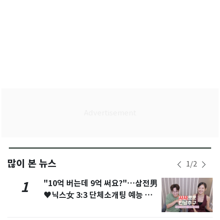
많이 본 뉴스
1
/
2
"10억 버는데 9억 써요?"…삼전男
1
♥닉스女 3:3 단체소개팅 예능 화
제