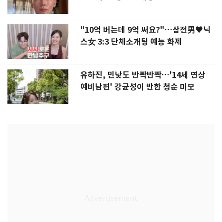
"10억 버는데 9억 써요?"…삼전男♥닉
스女 3:3 단체소개팅 예능 화제
유하진, 민낯도 반짝반짝…'14세 연상
예비남편' 강균성이 반한 청순 미모