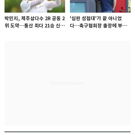
박민지, 제주삼다수 2R 공동 2
'심판 성접대'가 끝 아니었
위 도약…통산 최다 21승 신기
다…축구협회장 출장에 부인
록 도전
3회 동반 '펑펑'