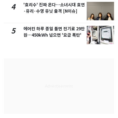
'효리수' 진짜 온다…소녀시대 효연
4
·유리·수영 유닛 출격 [N이슈]
에어컨 하루 종일 틀면 전기료 29만
5
원…450kWh 넘으면 '요금 폭탄'