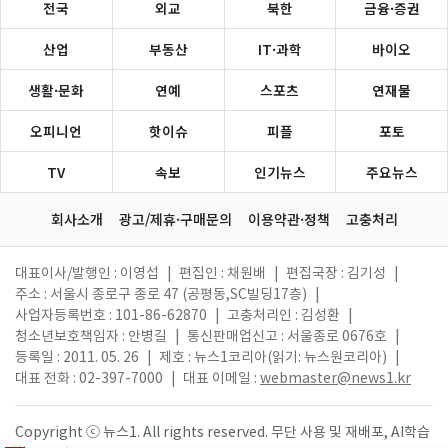
전국
외교
북한
금융·증권
산업
부동산
IT·과학
바이오
생활·문화
연예
스포츠
연재물
오피니언
핫이슈
피플
포토
TV
속보
인기뉴스
주요뉴스
회사소개
광고/제휴·구매문의
이용약관·정책
고충처리
대표이사/발행인 : 이영섭
|
편집인 : 채원배
|
편집국장 : 김기성
|
주소 : 서울시 종로구 종로 47 (공평동,SC빌딩17층)
|
사업자등록번호 : 101-86-62870
|
고충처리인 : 김성환
|
청소년보호책임자 : 안병길
|
통신판매업신고 : 서울종로 0676호
|
등록일 : 2011. 05. 26
|
제호 : 뉴스1코리아(읽기: 뉴스원코리아)
|
대표 전화 : 02-397-7000
|
대표 이메일 :
webmaster@news1.kr
Copyright ⓒ 뉴스1. All rights reserved. 무단 사용 및 재배포, AI학습