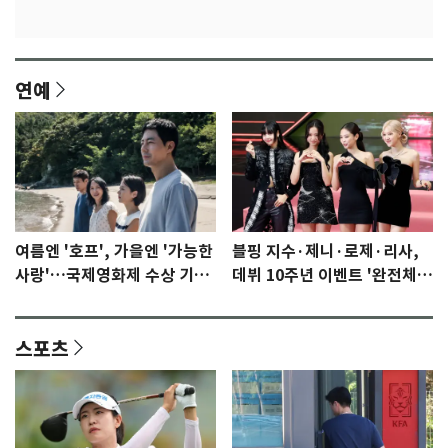
연예
여름엔 '호프', 가을엔 '가능한
블핑 지수·제니·로제·리사,
사랑'…국제영화제 수상 기대
데뷔 10주년 이벤트 '완전체'
감 [N이슈]
참석 확정…기대감 UP
스포츠