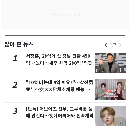
많이 본 뉴스
1
/
2
서장훈, 28억에 산 강남 건물 450
1
억 내놨다…세후 차익 280억 '잭팟'
"10억 버는데 9억 써요?"…삼전男
2
♥닉스女 3:3 단체소개팅 예능 화
제
[단독] 더보이즈 선우, 그루비룸 품
3
에 안긴다…앳에어리어와 전속계약