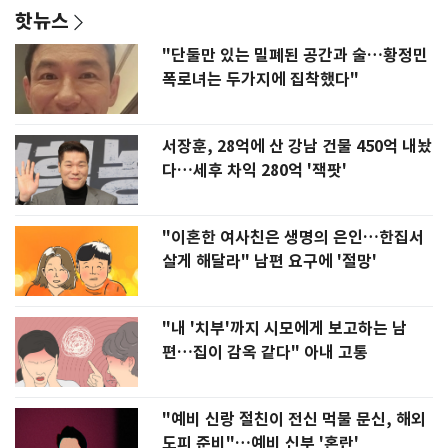
핫뉴스
"단둘만 있는 밀폐된 공간과 술…황정민
폭로녀는 두가지에 집착했다"
서장훈, 28억에 산 강남 건물 450억 내놨
다…세후 차익 280억 '잭팟'
"이혼한 여사친은 생명의 은인…한집서
살게 해달라" 남편 요구에 '절망'
"내 '치부'까지 시모에게 보고하는 남
편…집이 감옥 같다" 아내 고통
"예비 신랑 절친이 전신 먹물 문신, 해외
도피 준비"…예비 신부 '혼란'