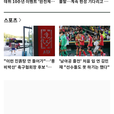
데뷔 10주년 이벤트 '완전체'
불발…계속 편성 기다리고 있
참석 확정…기대감 UP
다"
스포츠
"이런 진흙탕 안 들어가"…'풍
'남아공 졸전' 처음 입 연 김민
비박산' 축구협회장 후보 '실
재 "선수들도 못 하기는 했다"
종'