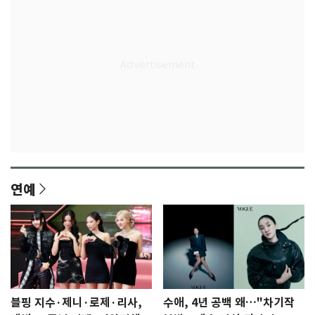
연예
블핑 지수·제니·로제·리사,
수애, 4년 공백 왜…"차기작