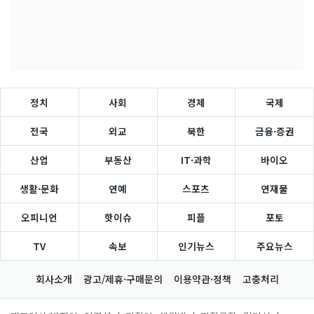
정치
사회
경제
국제
전국
외교
북한
금융·증권
산업
부동산
IT·과학
바이오
생활·문화
연예
스포츠
연재물
오피니언
핫이슈
피플
포토
TV
속보
인기뉴스
주요뉴스
회사소개
광고/제휴·구매문의
이용약관·정책
고충처리