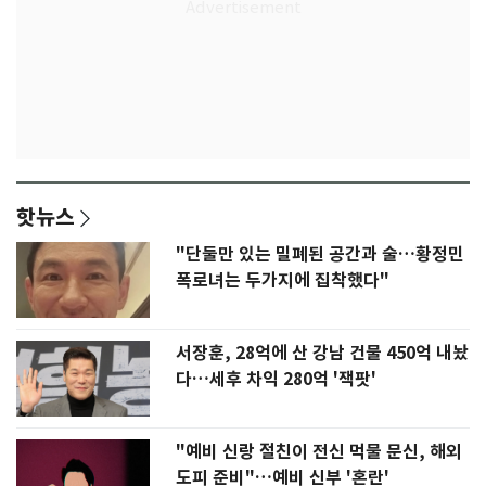
핫뉴스
"단둘만 있는 밀폐된 공간과 술…황정민
폭로녀는 두가지에 집착했다"
서장훈, 28억에 산 강남 건물 450억 내놨
다…세후 차익 280억 '잭팟'
"예비 신랑 절친이 전신 먹물 문신, 해외
도피 준비"…예비 신부 '혼란'