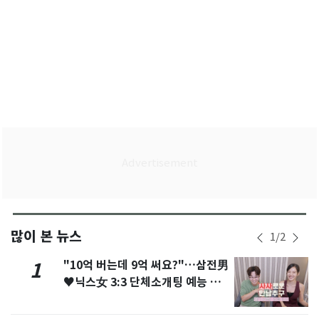
많이 본 뉴스
1
/
2
"10억 버는데 9억 써요?"…삼전男
1
♥닉스女 3:3 단체소개팅 예능 화
제