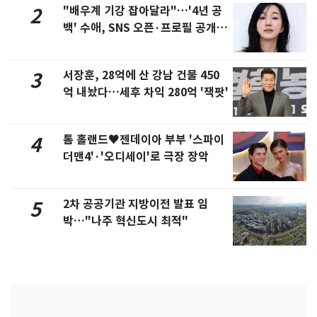
"배우계 기강 잡아달라"…'4년 공
2
백' 수애, SNS 오픈·프로필 공개
화제
서장훈, 28억에 산 강남 건물 450
3
억 내놨다…세후 차익 280억 '잭팟'
톰 홀랜드♥젠데이아 부부 '스파이
4
더맨4'·'오디세이'로 극장 장악
2차 공공기관 지방이전 발표 임
5
박…"나주 혁신도시 최적"