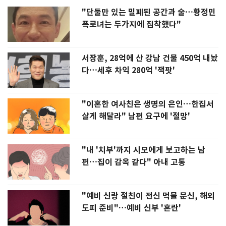
"단둘만 있는 밀폐된 공간과 술…황정민
폭로녀는 두가지에 집착했다"
서장훈, 28억에 산 강남 건물 450억 내놨
다…세후 차익 280억 '잭팟'
"이혼한 여사친은 생명의 은인…한집서
살게 해달라" 남편 요구에 '절망'
"내 '치부'까지 시모에게 보고하는 남
편…집이 감옥 같다" 아내 고통
"예비 신랑 절친이 전신 먹물 문신, 해외
도피 준비"…예비 신부 '혼란'