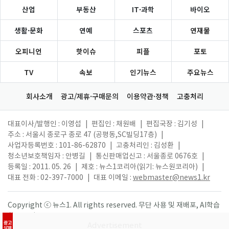
산업
부동산
IT·과학
바이오
생활·문화
연예
스포츠
연재물
오피니언
핫이슈
피플
포토
TV
속보
인기뉴스
주요뉴스
회사소개
광고/제휴·구매문의
이용약관·정책
고충처리
대표이사/발행인 : 이영섭
|
편집인 : 채원배
|
편집국장 : 김기성
|
주소 : 서울시 종로구 종로 47 (공평동,SC빌딩17층)
|
사업자등록번호 : 101-86-62870
|
고충처리인 : 김성환
|
청소년보호책임자 : 안병길
|
통신판매업신고 : 서울종로 0676호
|
등록일 : 2011. 05. 26
|
제호 : 뉴스1코리아(읽기: 뉴스원코리아)
|
대표 전화 : 02-397-7000
|
대표 이메일 :
webmaster@news1.kr
Copyright ⓒ 뉴스1. All rights reserved. 무단 사용 및 재배포, AI학습
활용 금지.
광고
삭제