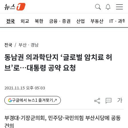
제
전국
외교
북한
금융ㆍ증권
산업
부동산
ITㆍ과학
전국
부산ㆍ경남
동남권 의과학단지 ‘글로벌 암치료 허
브’로…대통령 공약 요청
2021.11.15 오후 05:03
가
구글에서 뉴스1 즐겨찾기
부경대·기장군의회, 민주당·국민의힘 부산시당에 공동
건의