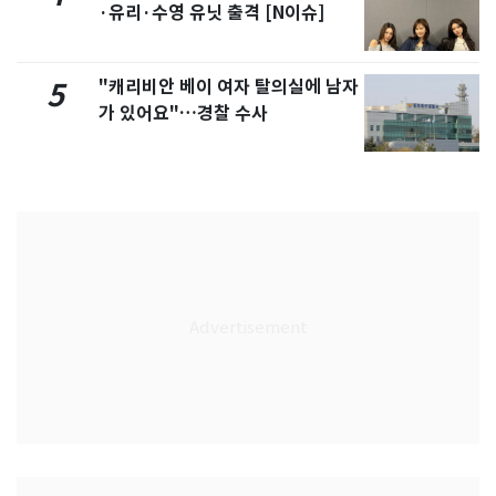
·유리·수영 유닛 출격 [N이슈]
"캐리비안 베이 여자 탈의실에 남자
5
가 있어요"…경찰 수사