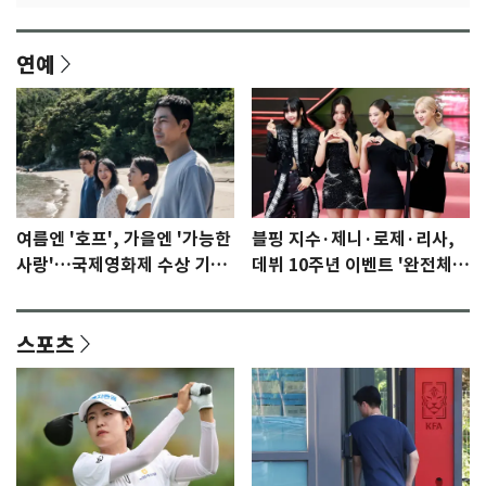
연예
여름엔 '호프', 가을엔 '가능한
블핑 지수·제니·로제·리사,
사랑'…국제영화제 수상 기대
데뷔 10주년 이벤트 '완전체'
감 [N이슈]
참석 확정…기대감 UP
스포츠