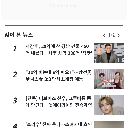
많이 본 뉴스
1
/
2
서장훈, 28억에 산 강남 건물 450
1
억 내놨다…세후 차익 280억 '잭팟'
"10억 버는데 9억 써요?"…삼전男
2
♥닉스女 3:3 단체소개팅 예능 화
제
[단독] 더보이즈 선우, 그루비룸 품
3
에 안긴다…앳에어리어와 전속계약
'효리수' 진짜 온다…소녀시대 효연
4