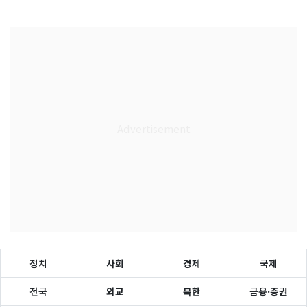
정치
사회
경제
국제
전국
외교
북한
금융·증권