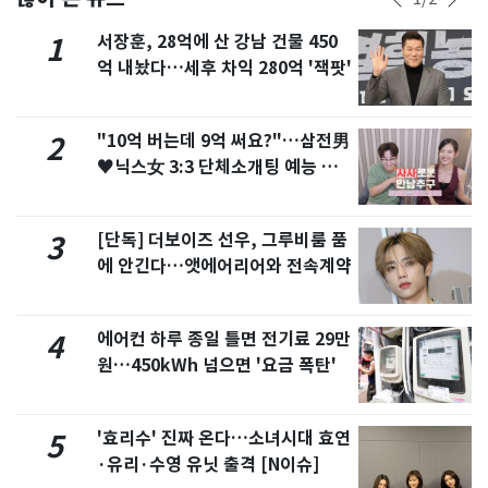
서장훈, 28억에 산 강남 건물 450
1
억 내놨다…세후 차익 280억 '잭팟'
"10억 버는데 9억 써요?"…삼전男
2
♥닉스女 3:3 단체소개팅 예능 화
제
[단독] 더보이즈 선우, 그루비룸 품
3
에 안긴다…앳에어리어와 전속계약
에어컨 하루 종일 틀면 전기료 29만
4
원…450kWh 넘으면 '요금 폭탄'
'효리수' 진짜 온다…소녀시대 효연
5
·유리·수영 유닛 출격 [N이슈]