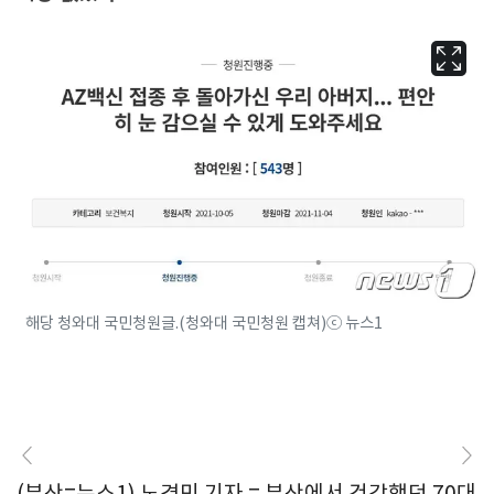
해당 청와대 국민청원글.(청와대 국민청원 캡쳐)ⓒ 뉴스1
(부산=뉴스1) 노경민 기자 = 부산에서 건강했던 70대