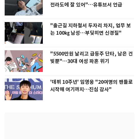
전라도에 잘 있어"…유튜브서 언급
"출근길 지하철서 두자리 차지, 업무 보
는 100㎏ 남성…부딪히면 신경질"
"5500만원 날리고 급등주 단타, 남은 건
빚뿐"…30대 여성 파혼 위기
'데뷔 10주년' 임영웅 "20여명의 팬들로
시작해 여기까지…진심 감사"