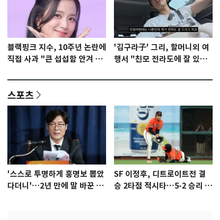
블랙핑크 지수, 10주년 논란에
'김구라子' 그리, 할머니외 여
직접 사과 "큰 섭섭함 안겨 미
행서 "친모 전라도에 잘 있
안"
어"…유튜브서 언급
스포츠
'스스로 투명하게 홍명보 뽑았
SF 이정후, 디트로이트전 결
다더니'…2년 만에 말 바꾼 이
승 2타점 적시타…5-2 승리 견
임생
인