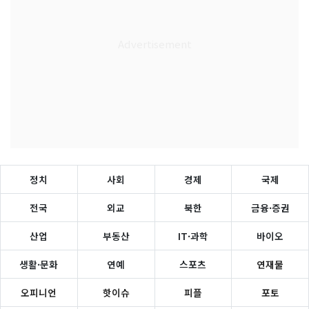
정치
사회
경제
국제
전국
외교
북한
금융·증권
산업
부동산
IT·과학
바이오
생활·문화
연예
스포츠
연재물
오피니언
핫이슈
피플
포토