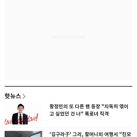
핫뉴스
황정민의 또 다른 팬 등장 "지독히 엮이
고 싶었던 건 너" 폭로녀 직격
'김구라子' 그리, 할머니외 여행서 "친모