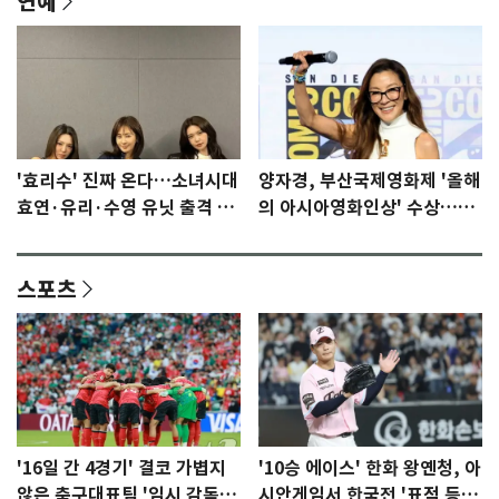
연예
'효리수' 진짜 온다…소녀시대
양자경, 부산국제영화제 '올해
효연·유리·수영 유닛 출격 [N
의 아시아영화인상' 수상…15
이슈]
년만에 부산 온다
스포츠
'16일 간 4경기' 결코 가볍지
'10승 에이스' 한화 왕옌청, 아
않은 축구대표팀 '임시 감독'
시안게임서 한국전 '표적 등