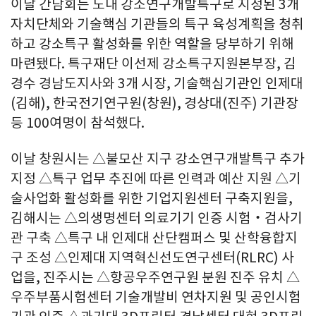
이날 간담회는 도내 강소연구개발특구로 지정된 3개
자치단체와 기술핵심 기관들의 특구 육성계획을 청취
하고 강소특구 활성화를 위한 역할을 당부하기 위해
마련됐다. 특구재단 이선제 강소특구지원본부장, 김
경수 경남도지사와 3개 시장, 기술핵심기관인 인제대
(김해), 한국전기연구원(창원), 경상대(진주) 기관장
등 100여명이 참석했다.
이날 창원시는 △불모산 지구 강소연구개발특구 추가
지정 △특구 업무 추진에 따른 인력과 예산 지원 △기
술사업화 활성화를 위한 기업지원센터 구축지원을,
김해시는 △의생명센터 의료기기 인증 시험‧검사기
관 구축 △특구 내 인제대 산단캠퍼스 및 산학융합지
구 조성 △인제대 지역혁신선도연구센터(RLRC) 사
업을, 진주시는 △항공우주연구원 분원 진주 유치 △
우주부품시험센터 기술개발비 연차지원 및 공인시험