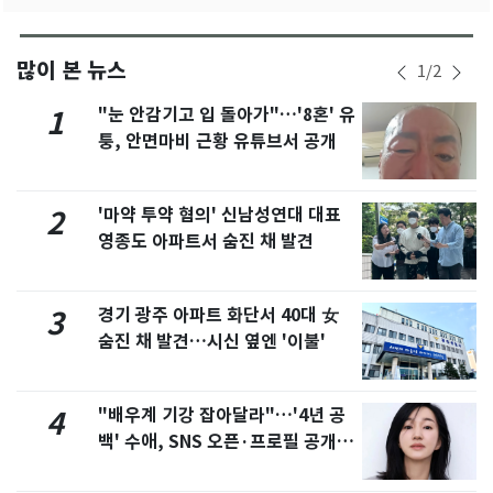
많이 본 뉴스
1
/
2
"눈 안감기고 입 돌아가"…'8혼' 유
1
퉁, 안면마비 근황 유튜브서 공개
'마약 투약 혐의' 신남성연대 대표
2
영종도 아파트서 숨진 채 발견
경기 광주 아파트 화단서 40대 女
3
숨진 채 발견…시신 옆엔 '이불'
"배우계 기강 잡아달라"…'4년 공
4
백' 수애, SNS 오픈·프로필 공개
화제