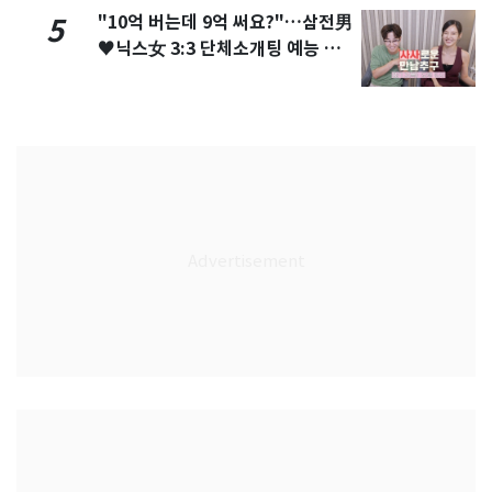
"10억 버는데 9억 써요?"…삼전男
5
♥닉스女 3:3 단체소개팅 예능 화
제