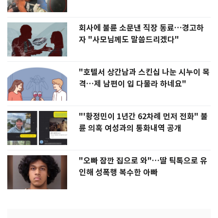
회사에 불륜 소문낸 직장 동료…경고하
자 "사모님께도 말씀드리겠다"
"호텔서 상간남과 스킨십 나눈 시누이 목
격…제 남편이 입 다물라 하네요"
"'황정민이 1년간 62차례 먼저 전화" 불
륜 의혹 여성과의 통화내역 공개
"오빠 잠깐 집으로 와"…딸 틱톡으로 유
인해 성폭행 복수한 아빠