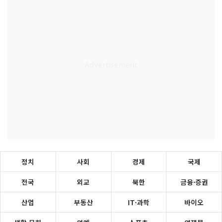
정치
사회
경제
국제
전국
외교
북한
금융·증권
산업
부동산
IT·과학
바이오