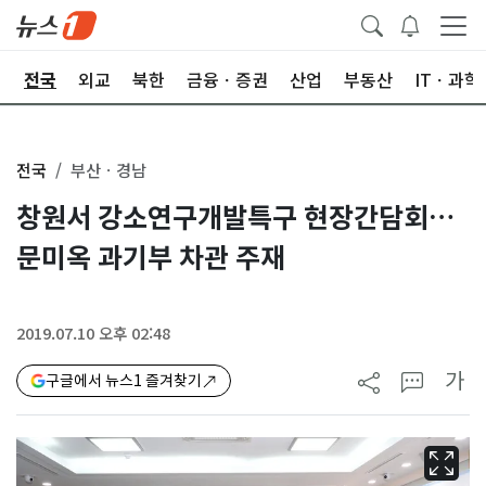
제
전국
외교
북한
금융ㆍ증권
산업
부동산
ITㆍ과학
전국
부산ㆍ경남
창원서 강소연구개발특구 현장간담회…
문미옥 과기부 차관 주재
2019.07.10 오후 02:48
가
구글에서 뉴스1 즐겨찾기