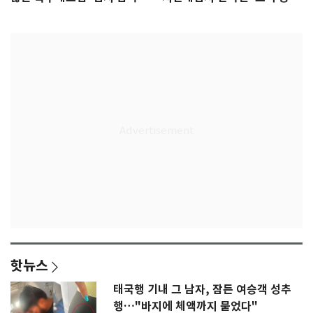
무게
판' 가능성
핫뉴스
태국행 기내 그 남자, 잠든 여승객 성추
행…"바지에 체액까지 묻었다"