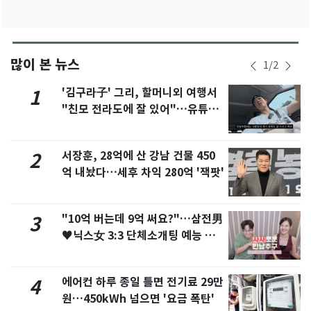
많이 본 뉴스
1
/
2
'김구라子' 그리, 할머니외 여행서
1
"친모 전라도에 잘 있어"…유튜브
서 언급
서장훈, 28억에 산 강남 건물 450
2
억 내놨다…세후 차익 280억 '잭팟'
"10억 버는데 9억 써요?"…삼전男
3
♥닉스女 3:3 단체소개팅 예능 화
제
에어컨 하루 종일 틀면 전기료 29만
4
원…450kWh 넘으면 '요금 폭탄'