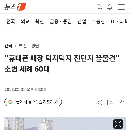
제
전국
외교
북한
금융ㆍ증권
산업
부동산
ITㆍ과학
전국
부산ㆍ경남
"휴대폰 매장 덕지덕지 전단지 꼴불견"
소변 세례 60대
2018.05.01 오후 03:03
가
구글에서 뉴스1 즐겨찾기