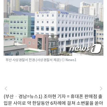
부산 사상경찰서 전경.(사상경찰서 제공) ⓒ News1
(부산ㆍ경남=뉴스1) 조아현 기자 = 휴대폰 판매점 출
입문 사이로 약 한달동안 6차례에 걸쳐 소변물을 쏟아