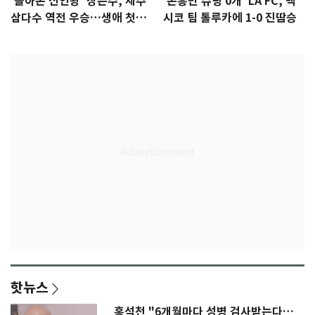
'돌아온 신인왕' 장은수, 제주
'손흥민 슈팅 0개' LA FC, 멕
삼다수 역전 우승…생애 첫승
시코 팀 톨루카에 1-0 진땀승
감격
핫뉴스
홍석천 "6개월마다 성병 검사받는다…