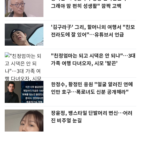
그래야 맘 편히 성생활" 깜짝 고백
'김구라子' 그리, 할머니외 여행서 "친모
전라도에 잘 있어"…유튜브서 언급
"친정엄마는 되고 시댁은 안 되냐"…3대
가족 여행 다녀오자, 시모 '발끈'
한정수, 황정민 응원 "얼굴 알려진 연예
인만 호구…폭로녀도 신분 공개해라"
장윤정, 뱅스타일 단발머리 변신…어려
진 비주얼 눈길