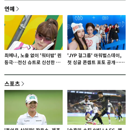
연예
최예나, 노출 없이 '워터밤' 퀸
'JYP 걸그룹' 아워벌스데이,
등극…전신 슈트로 신선한 충
첫 싱글 콘셉트 포토 공개…청
격 [N샷]
량·키치
스포츠