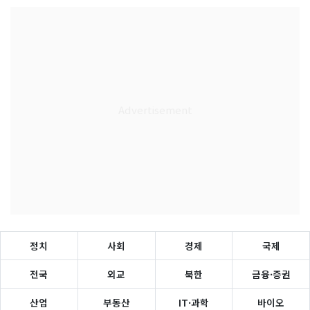
정치
사회
경제
국제
전국
외교
북한
금융·증권
산업
부동산
IT·과학
바이오