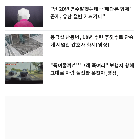
"난 20년 병수발했는데…'배다른 형제'
존재, 유산 절반 가져가나"
응급실 난동범, 10년 수련 주짓수로 단숨
에 제압한 간호사 화제[영상]
"죽여줄까?" "그래 죽여라" 보행자 향해
그대로 차량 돌진한 운전자[영상]