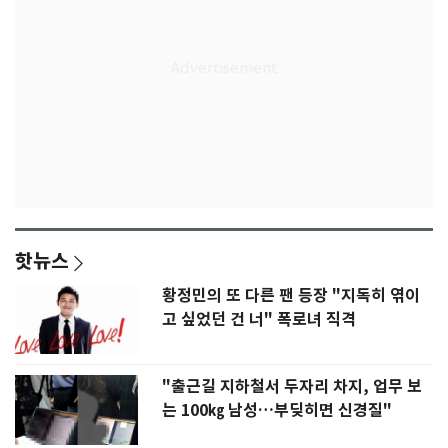
핫뉴스
황정민의 또 다른 팬 등장 "지독히 엮이
고 싶었던 건 너" 폭로녀 직격
"출근길 지하철서 두자리 차지, 업무 보
는 100㎏ 남성…부딪히면 신경질"