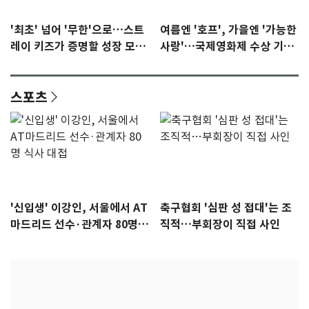
'최초' 넘어 '무한'으로…스트
여름엔 '호프', 가을엔 '가능한
레이 키즈가 증명할 성장 모멘
사랑'…국제영화제 수상 기대
텀 [N이슈]
감 [N이슈]
스포츠
'신입생' 이강인, 서울에서 AT
축구협회 '심판 성 접대'는 조
마드리드 선수·관계자 80명
직적…부회장이 직접 사인
식사 대접