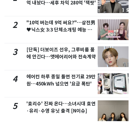
억 내놨다…세후 차익 280억 '잭팟'
"10억 버는데 9억 써요?"…삼전男
2
♥닉스女 3:3 단체소개팅 예능 화
제
[단독] 더보이즈 선우, 그루비룸 품
3
에 안긴다…앳에어리어와 전속계약
에어컨 하루 종일 틀면 전기료 29만
4
원…450kWh 넘으면 '요금 폭탄'
'효리수' 진짜 온다…소녀시대 효연
5
·유리·수영 유닛 출격 [N이슈]