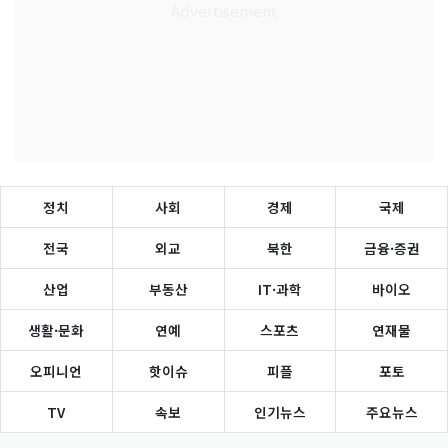
정치
사회
경제
국제
전국
외교
북한
금융·증권
산업
부동산
IT·과학
바이오
생활·문화
연예
스포츠
연재물
오피니언
핫이슈
피플
포토
TV
속보
인기뉴스
주요뉴스