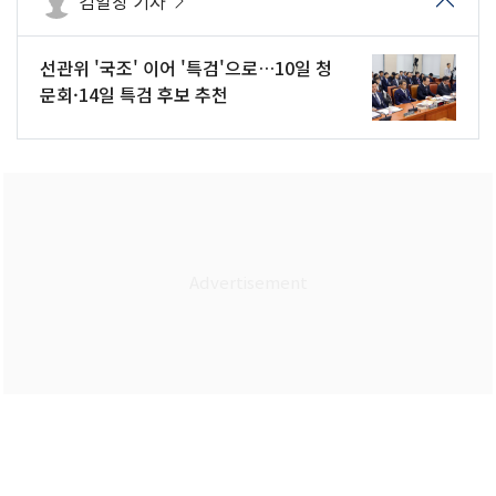
김일창 기자
선관위 '국조' 이어 '특검'으로…10일 청
문회·14일 특검 후보 추천