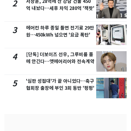
서장훈, 28억에 산 강남 건물 450
2
억 내놨다…세후 차익 280억 '잭팟'
에어컨 하루 종일 틀면 전기료 29만
3
원…450kWh 넘으면 '요금 폭탄'
[단독] 더보이즈 선우, 그루비룸 품
4
에 안긴다…앳에어리어와 전속계약
'심판 성접대'가 끝 아니었다…축구
5
협회장 출장에 부인 3회 동반 '펑펑'