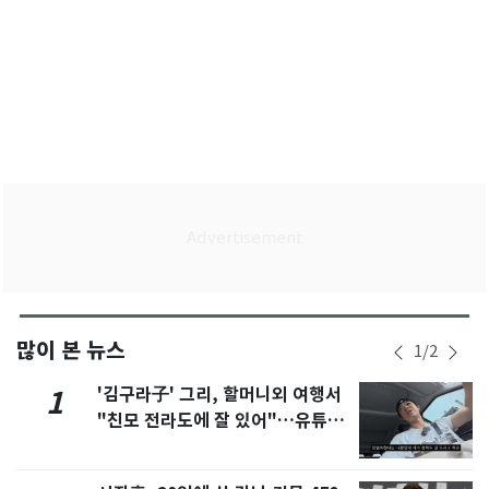
많이 본 뉴스
1
/
2
'김구라子' 그리, 할머니외 여행서
1
"친모 전라도에 잘 있어"…유튜브
서 언급