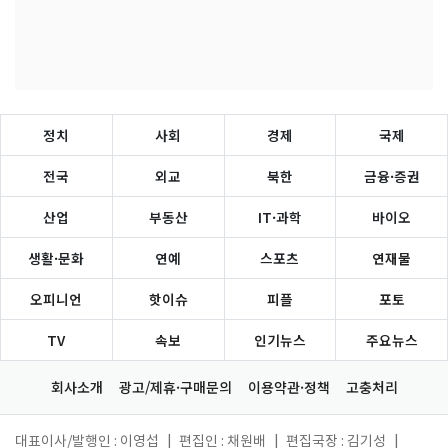
정치
사회
경제
국제
전국
외교
북한
금융·증권
산업
부동산
IT·과학
바이오
생활·문화
연예
스포츠
연재물
오피니언
핫이슈
피플
포토
TV
속보
인기뉴스
주요뉴스
회사소개
광고/제휴·구매문의
이용약관·정책
고충처리
대표이사/발행인 : 이영섭
|
편집인 : 채원배
|
편집국장 : 김기성
|