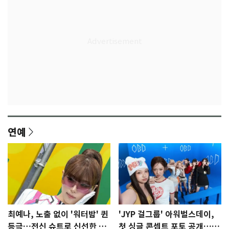
연예
최예나, 노출 없이 '워터밤' 퀸
'JYP 걸그룹' 아워벌스데이,
등극…전신 슈트로 신선한 충
첫 싱글 콘셉트 포토 공개…청