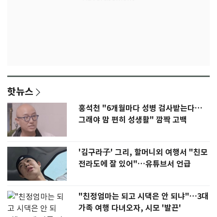
핫뉴스
홍석천 "6개월마다 성병 검사받는다…
그래야 맘 편히 성생활" 깜짝 고백
'김구라子' 그리, 할머니외 여행서 "친모
전라도에 잘 있어"…유튜브서 언급
"친정엄마는 되고 시댁은 안 되냐"…3대
가족 여행 다녀오자, 시모 '발끈'