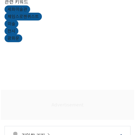
관련 키워드
세화미술관
제임스로젠퀴스트
미술
전시
광화문