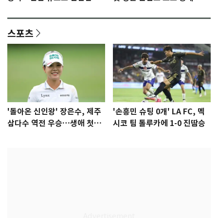
격 [N샷]
량·키치
스포츠
'돌아온 신인왕' 장은수, 제주
'손흥민 슈팅 0개' LA FC, 멕
삼다수 역전 우승…생애 첫승
시코 팀 톨루카에 1-0 진땀승
감격