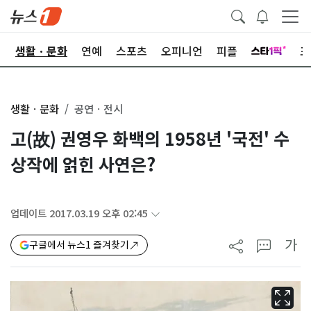
오
생활ㆍ문화
연예
스포츠
오피니언
피플
포
생활ㆍ문화
공연ㆍ전시
고(故) 권영우 화백의 1958년 '국전' 수
상작에 얽힌 사연은?
업데이트 2017.03.19 오후 02:45
가
구글에서 뉴스1 즐겨찾기