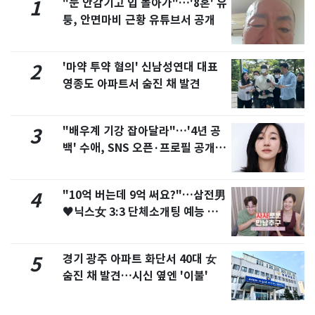
"눈 안감기고 입 돌아가"…'8혼' 유
1
퉁, 안면마비 근황 유튜브서 공개
'마약 투약 혐의' 신남성연대 대표
2
영종도 아파트서 숨진 채 발견
"배우계 기강 잡아달라"…'4년 공
3
백' 수애, SNS 오픈·프로필 공개
화제
"10억 버는데 9억 써요?"…삼전男
4
♥닉스女 3:3 단체소개팅 예능 화
제
경기 광주 아파트 화단서 40대 女
5
숨진 채 발견…시신 옆엔 '이불'