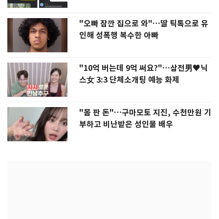
"오빠 잠깐 집으로 와"…딸 틱톡으로 유
인해 성폭행 복수한 아빠
"10억 버는데 9억 써요?"…삼전男♥닉
스女 3:3 단체소개팅 예능 화제
"몸 판 돈"…구마모토 지진, 수천만원 기
부하고 비난받은 성인물 배우