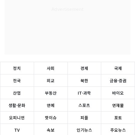
정치
사회
경제
국제
전국
외교
북한
금융·증권
산업
부동산
IT·과학
바이오
생활·문화
연예
스포츠
연재물
오피니언
핫이슈
피플
포토
TV
속보
인기뉴스
주요뉴스