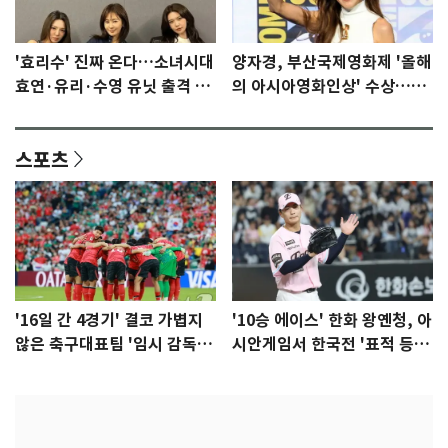
'효리수' 진짜 온다…소녀시대
양자경, 부산국제영화제 '올해
효연·유리·수영 유닛 출격 [N
의 아시아영화인상' 수상…15
이슈]
년만에 부산 온다
스포츠
'16일 간 4경기' 결코 가볍지
'10승 에이스' 한화 왕옌청, 아
않은 축구대표팀 '임시 감독'
시안게임서 한국전 '표적 등
무게
판' 가능성