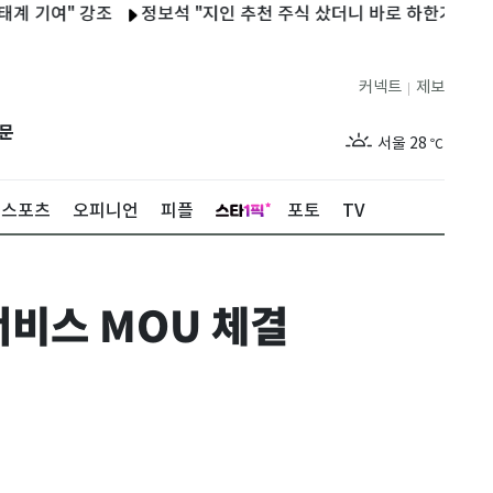
여" 강조
정보석 "지인 추천 주식 샀더니 바로 하한가…대주주는 
커넥트
제보
|
제주
27
℃
문
서울
28
℃
부산
26
℃
스포츠
오피니언
피플
포토
TV
대구
26
℃
인천
28
℃
서비스 MOU 체결
광주
25
℃
대전
26
℃
울산
24
℃
강릉
23
℃
제주
27
℃