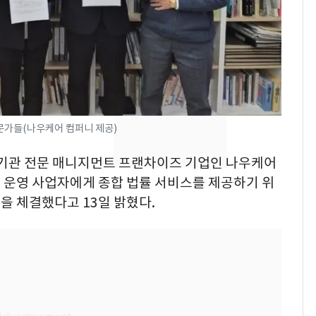
돌파하나…한낮 39도
폭염[오늘날씨]
SK하이닉스 또 프리마
8
켓 하한가…달랑 11주
에 시초가 소동
"캐리비안 베이 여자 탈
9
문가들(나우케어 컴퍼니 제공)
의실에 남자가 있어
요"…경찰 수사
요양기관 전문 매니지먼트 프랜차이즈 기업인 나우케어
 운영 사업자에게 종합 법률 서비스를 제공하기 위
전남광주통합특별시 정
10
무부시장 후보 백승주·
을 체결했다고 13일 밝혔다.
윤난실 지명