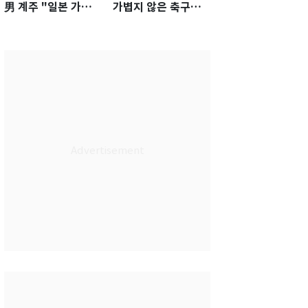
男 계주 "일본 가뿐히
가볍지 않은 축구대
넘고 AG 金 따겠다"
표팀 '임시 감독' 무게