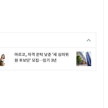
아르코, 자격 문턱 낮춘 '새 심의위
원 후보단' 모집…임기 3년