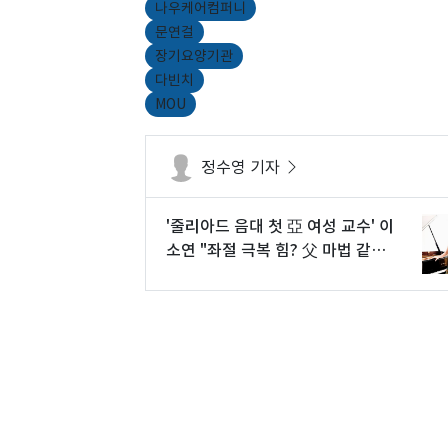
나우케어컴퍼니
문연걸
장기요양기관
다빈치
MOU
정수영 기자
'줄리아드 음대 첫 亞 여성 교수' 이
소연 "좌절 극복 힘? 父 마법 같은
한마디"