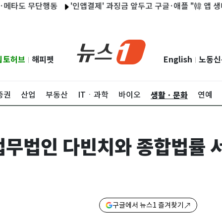
도 무단행동
'인앱결제' 과징금 앞두고 구글·애플 "韓 앱 생태계 기
립토허브
해피펫
English
노동신
|
|
생활ㆍ문화
증권
산업
부동산
ITㆍ과학
바이오
연예
법무법인 다빈치와 종합법률 
구글에서 뉴스1 즐겨찾기