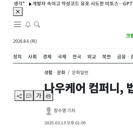
생각"
개발자 속이고 악성코드 유포 시도한 미토스…GPT·메타
크
2026.8.6 (목)
정치
사회
경제
국제
전국
외교
북한
금융ㆍ
생활ㆍ문화
문화일반
나우케어 컴퍼니, 
가
정수영 기자
2025.03.13 오후 01:05