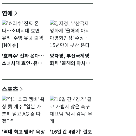
연예
'효리수' 진짜 온다…
양자경, 부산국제영
소녀시대 효연·유리·
화제 '올해의 아시아
수영 유닛 출격 [N이
영화인상' 수상…15
슈]
년만에 부산 온다
스포츠
'역대 최고 멤버' 육상
'16일 간 4경기' 결코