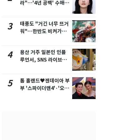
라"…'4년 공백' 수애,
돌파하나…한
SNS 오픈·프로필 공개
폭염[오늘날
화제
태풍도 "거긴 너무 뜨거
SK하이닉스
3
8
워"…한반도 비켜가는
켓 하한가…
'돌핀'과 '찬홈'
에 시초가 
용산 거주 일본인 인플
"캐리비안 
4
9
루언서, SNS 라이브방
의실에 남자
송 도중 사망
요"…경찰 
톰 홀랜드♥젠데이아 부
전남광주통
5
10
부 '스파이더맨4'·'오디
무부시장 후
세이'로 극장 장악
윤난실 지명