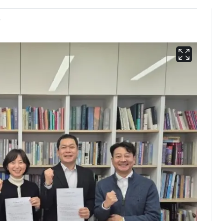
"
[단독]"이번 역은 신논
6
현, 토스역입니다"…서
울 지하철에 토스 이름
새겼다
펄펄 끓는 서울, 40도
7