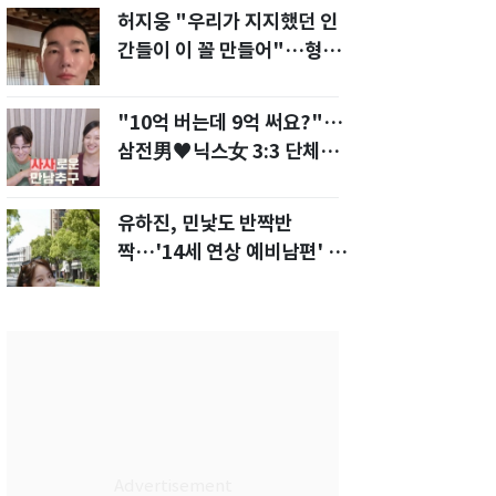
허지웅 "우리가 지지했던 인
간들이 이 꼴 만들어"…형소
법 개정안에 발끈
"10억 버는데 9억 써요?"…
삼전男♥닉스女 3:3 단체소
개팅 예능 화제
유하진, 민낯도 반짝반
짝…'14세 연상 예비남편' 강
균성이 반한 청순 미모