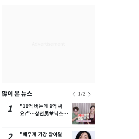
서울
28
℃
부산
26
℃
대구
26
℃
인천
28
℃
광주
25
℃
대전
26
℃
울산
24
℃
강릉
23
℃
많이 본 뉴스
1
/
2
제주
27
℃
"10억 버는데 9억 써
[단독]"이번
1
6
요?"…삼전男♥닉스女
현, 토스역
3:3 단체소개팅 예능 화
울 지하철에
제
새겼다
"배우계 기강 잡아달
펄펄 끓는 서
2
7