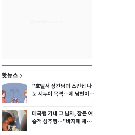
핫뉴스
"호텔서 상간남과 스킨십 나
눈 시누이 목격…제 남편이
입 다물라 하네요"
태국행 기내 그 남자, 잠든 여
승객 성추행…"바지에 체액
까지 묻었다"