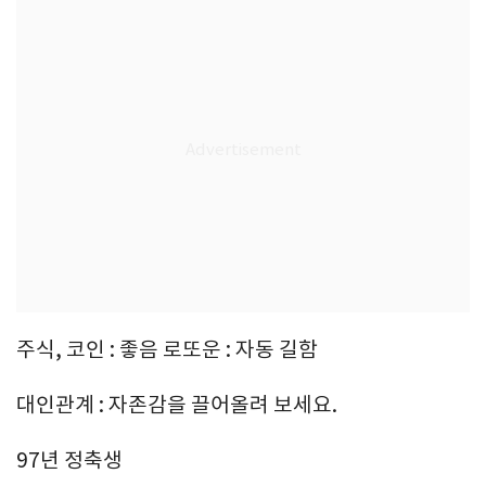
주식, 코인 : 좋음 로또운 : 자동 길함
대인관계 : 자존감을 끌어올려 보세요.
97년 정축생