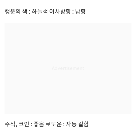
행운의 색 : 하늘색 이사방향 : 남향
주식, 코인 : 좋음 로또운 : 자동 길함