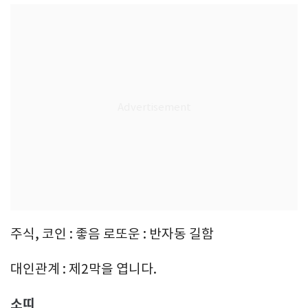
주식, 코인 : 좋음 로또운 : 반자동 길함
대인관계 : 제2막을 엽니다.
소띠