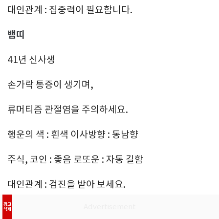
대인관계 : 집중력이 필요합니다.
뱀띠
41년 신사생
손가락 통증이 생기며,
류머티즘 관절염을 주의하세요.
행운의 색 : 흰색 이사방향 : 동남향
주식, 코인 : 좋음 로또운 : 자동 길함
대인관계 : 검진을 받아 보세요.
광고
53년 계사생
삭제