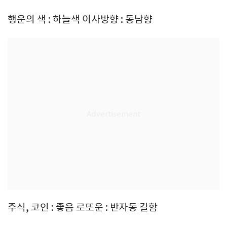
행운의 색 : 하늘색 이사방향 : 동남향
주식, 코인 : 좋음 로또운 : 반자동 길함