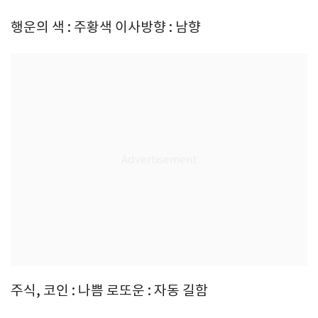
행운의 색 : 주황색 이사방향 : 남향
주식, 코인 : 나쁨 로또운 : 자동 길함