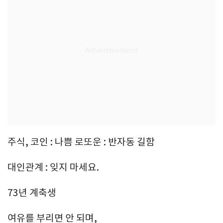
주식, 코인 : 나쁨 로또운 : 반자동 길함
대인관계 : 잊지 마세요.
73년 계축생
여유를 부리면 안 되며,