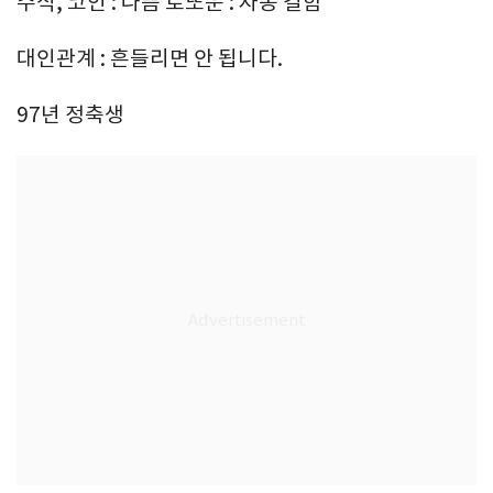
주식, 코인 : 나쁨 로또운 : 자동 길함
대인관계 : 흔들리면 안 됩니다.
97년 정축생