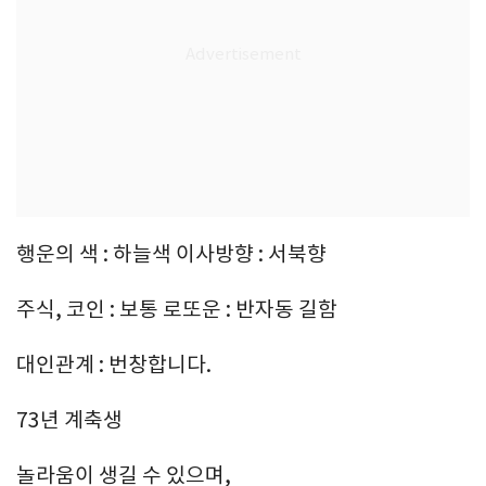
행운의 색 : 하늘색 이사방향 : 서북향
주식, 코인 : 보통 로또운 : 반자동 길함
대인관계 : 번창합니다.
73년 계축생
놀라움이 생길 수 있으며,