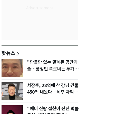
핫뉴스
"단둘만 있는 밀폐된 공간과
술…황정민 폭로녀는 두가지
에 집착했다"
서장훈, 28억에 산 강남 건물
450억 내놨다…세후 차익
280억 '잭팟'
"예비 신랑 절친이 전신 먹물