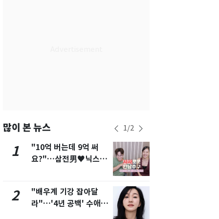
서울
36
℃
부산
34
℃
대구
39
℃
인천
37
℃
광주
37
℃
대전
36
℃
울산
33
℃
많이 본 뉴스
1
/
2
강릉
30
℃
"10억 버는데 9억 써
"캐리비안 
1
6
요?"…삼전男♥닉스女
의실에 남자
제주
33
℃
3:3 단체소개팅 예능 화
요"…경찰 
제
"배우계 기강 잡아달
13호 태풍 '
2
7
라"…'4년 공백' 수애,
키나와·가고
SNS 오픈·프로필 공개
근…26만명