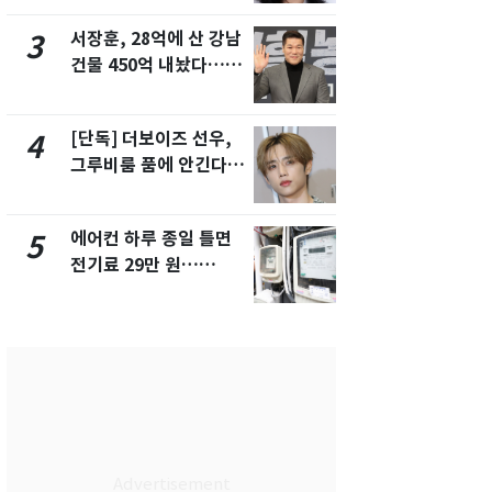
화제
서장훈, 28억에 산 강남
축구협회, 
3
8
건물 450억 내놨다…세
들 10여명 대
후 차익 280억 '잭팟'
대' 의혹…
픽 예선 등
[단독] 더보이즈 선우,
전남광주 화
4
9
그루비룸 품에 안긴다…
교통사고로 
앳에어리어와 전속계약
지…6명 부
에어컨 하루 종일 틀면
美 상원 클
5
10
전기료 29만 원…
리 난항…민
450kWh 넘으면 '요금
·AML 보완
폭탄'