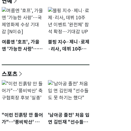
연예
여름엔 '호프', 가을
블핑 지수·제니·로제
엔 '가능한 사랑'…국
·리사, 데뷔 10주년
제영화제 수상 기대
이벤트 '완전체' 참석
감 [N이슈]
확정…기대감 UP
스포츠
"이런 진흙탕 안 들어
'남아공 졸전' 처음 입
가"…'풍비박산' 축
연 김민재 "선수들도
구협회장 후보 '실종'
못 하기는 했다"