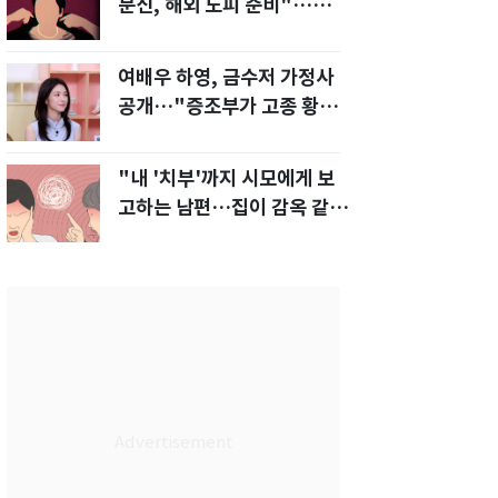
문신, 해외 도피 준비"…예비
신부 '혼란'
여배우 하영, 금수저 가정사
공개…"증조부가 고종 황제
주치의"
"내 '치부'까지 시모에게 보
고하는 남편…집이 감옥 같
다" 아내 고통