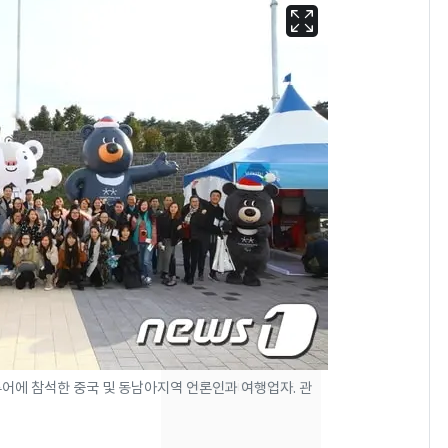
"캐리비안 베이 여자 탈
6
의실에 남자가 있어
요"…경찰 수사
투어에 참석한 중국 및 동남아지역 언론인과 여행업자. 관
13호 태풍 '돌핀' 日오
7
키나와·가고시마현 접
근…26만명 대피령