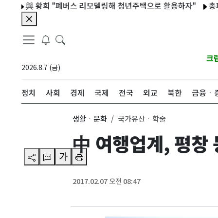
與 황희 "폐버스 리모델링해 청년주택으로 활용하자"
총파업 
크
2026.8.7 (금)
정치
사회
경제
국제
전국
외교
북한
금융ㆍ
생활ㆍ문화
국가유산ㆍ학술
中 여행업계, 평창
가
2017.02.07 오전 08:47