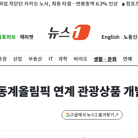
치닫던 카카오 노사, 최종 타결…연봉총액 6.3% 인상
컴포즈커피,
립토허브
해피펫
English
노동신
|
|
생활ㆍ문화
증권
산업
부동산
ITㆍ과학
바이오
연예
 동계올림픽 연계 관광상품 개
구글에서 뉴스1 즐겨찾기