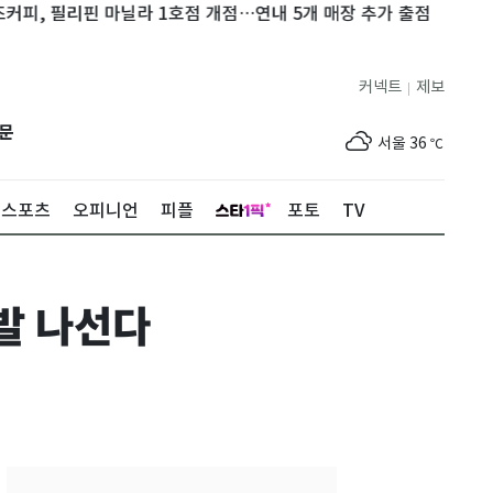
 필리핀 마닐라 1호점 개점…연내 5개 매장 추가 출점
이차전지·
커넥트
제보
|
제주
33
℃
문
서울
36
℃
부산
34
℃
스포츠
오피니언
피플
포토
TV
대구
39
℃
인천
37
℃
발 나선다
광주
37
℃
대전
36
℃
울산
33
℃
강릉
30
℃
제주
33
℃