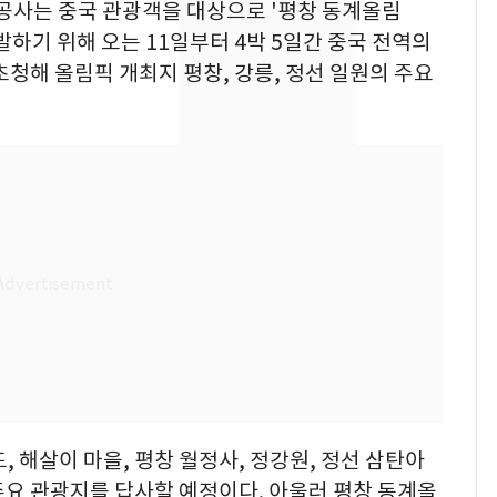
광공사는 중국 관광객을 대상으로 '평창 동계올림
축구협회, 외국인 심판
발하기 위해 오는 11일부터 4박 5일간 중국 전역의
8
들 10여명 대상 '성 접
초청해 올림픽 개최지 평창, 강릉, 정선 일원의 주요
대' 의혹…월드컵·올림
픽 예선 등
전남광주 화정역 인근서
9
교통사고로 40대 심정
지…6명 부상
美 상원 클래리티법 처
10
리 난항…민주당 "윤리
·AML 보완 우선"
 해살이 마을, 평창 월정사, 정강원, 정선 삼탄아
주요 관광지를 답사할 예정이다. 아울러 평창 동계올