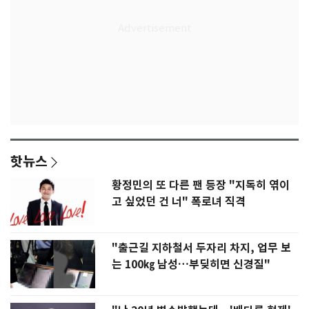
핫뉴스
황정민의 또 다른 팬 등장 "지독히 엮이
고 싶었던 건 너" 폭로녀 직격
"출근길 지하철서 두자리 차지, 업무 보
는 100㎏ 남성…부딪히면 신경질"