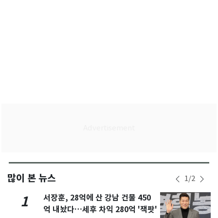
많이 본 뉴스
1
/
2
서장훈, 28억에 산 강남 건물 450
1
억 내놨다…세후 차익 280억 '잭팟'