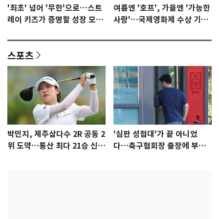
'최초' 넘어 '무한'으로…스트
여름엔 '호프', 가을엔 '가능한
레이 키즈가 증명할 성장 모멘
사랑'…국제영화제 수상 기대
텀 [N이슈]
감 [N이슈]
스포츠
박민지, 제주삼다수 2R 공동 2
'심판 성접대'가 끝 아니었
위 도약…통산 최다 21승 신기
다…축구협회장 출장에 부인
록 도전
3회 동반 '펑펑'