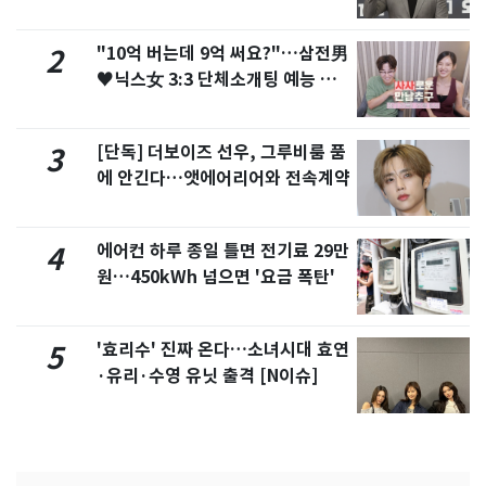
"10억 버는데 9억 써요?"…삼전男
2
♥닉스女 3:3 단체소개팅 예능 화
제
[단독] 더보이즈 선우, 그루비룸 품
3
에 안긴다…앳에어리어와 전속계약
에어컨 하루 종일 틀면 전기료 29만
4
원…450kWh 넘으면 '요금 폭탄'
'효리수' 진짜 온다…소녀시대 효연
5
·유리·수영 유닛 출격 [N이슈]