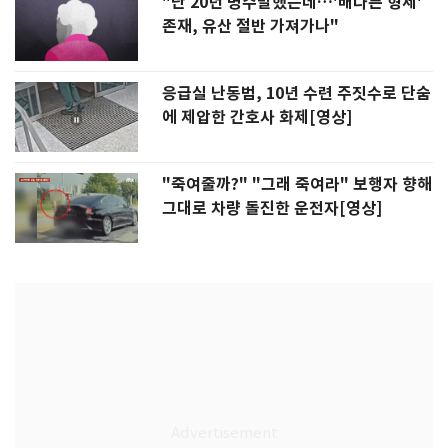
"난 20년 병수발했는데…'배다른 형제'
존재, 유산 절반 가져가나"
응급실 난동범, 10년 수련 주짓수로 단숨
에 제압한 간호사 화제[영상]
"죽여줄까?" "그래 죽여라" 보행자 향해
그대로 차량 돌진한 운전자[영상]