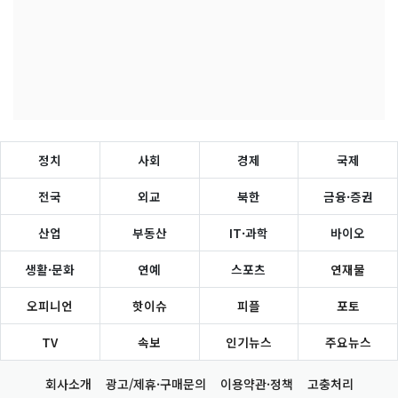
정치
사회
경제
국제
전국
외교
북한
금융·증권
산업
부동산
IT·과학
바이오
생활·문화
연예
스포츠
연재물
오피니언
핫이슈
피플
포토
TV
속보
인기뉴스
주요뉴스
회사소개
광고/제휴·구매문의
이용약관·정책
고충처리