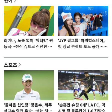
연예
최예나, 노출 없이 '워터밤' 퀸
'JYP 걸그룹' 아워벌스데이,
등극…전신 슈트로 신선한 충
첫 싱글 콘셉트 포토 공개…청
격 [N샷]
량·키치
스포츠
'돌아온 신인왕' 장은수, 제주
'손흥민 슈팅 0개' LA FC, 멕
삼다수 역전 우승…생애 첫승
시코 팀 톨루카에 1-0 진땀승