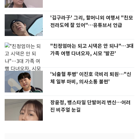
'김구라子' 그리, 할머니외 여행서 "친모
전라도에 잘 있어"…유튜브서 언급
"친정엄마는 되고 시댁은 안 되냐"…3대
가족 여행 다녀오자, 시모 '발끈'
'뇌출혈 투병' 이진호 극비리 퇴원…"신
체 일부 마비, 의사소통 불편'
장윤정, 뱅스타일 단발머리 변신…어려
진 비주얼 눈길