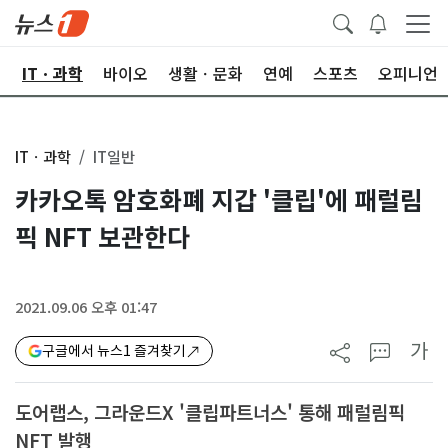
산
ITㆍ과학
바이오
생활ㆍ문화
연예
스포츠
오피니언
ITㆍ과학
IT일반
카카오톡 암호화폐 지갑 '클립'에 패럴림
픽 NFT 보관한다
2021.09.06 오후 01:47
가
구글에서 뉴스1 즐겨찾기
도어랩스, 그라운드X '클립파트너스' 통해 패럴림픽
NFT 발행