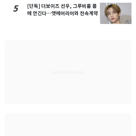
[단독] 더보이즈 선우, 그루비룸 품
5
에 안긴다…앳에어리어와 전속계약