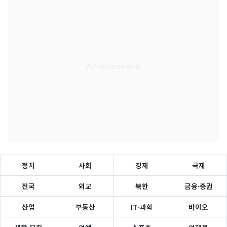
정치
사회
경제
국제
전국
외교
북한
금융·증권
산업
부동산
IT·과학
바이오