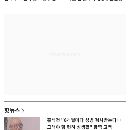
감격
핫뉴스
홍석천 "6개월마다 성병 검사받는다…
그래야 맘 편히 성생활" 깜짝 고백