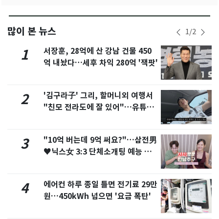
많이 본 뉴스
1
/
2
서장훈, 28억에 산 강남 건물 450
1
억 내놨다…세후 차익 280억 '잭팟'
'김구라子' 그리, 할머니외 여행서
2
"친모 전라도에 잘 있어"…유튜브
서 언급
"10억 버는데 9억 써요?"…삼전男
3
♥닉스女 3:3 단체소개팅 예능 화
제
에어컨 하루 종일 틀면 전기료 29만
4
원…450kWh 넘으면 '요금 폭탄'