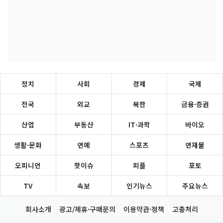
정치
사회
경제
국제
전국
외교
북한
금융·증권
산업
부동산
IT·과학
바이오
생활·문화
연예
스포츠
연재물
오피니언
핫이슈
피플
포토
TV
속보
인기뉴스
주요뉴스
회사소개
광고/제휴·구매문의
이용약관·정책
고충처리