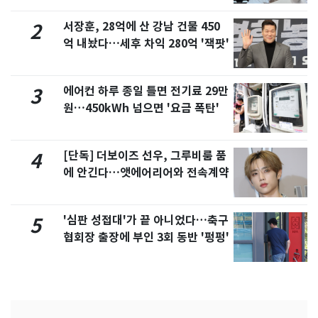
서장훈, 28억에 산 강남 건물 450
2
억 내놨다…세후 차익 280억 '잭팟'
에어컨 하루 종일 틀면 전기료 29만
3
원…450kWh 넘으면 '요금 폭탄'
[단독] 더보이즈 선우, 그루비룸 품
4
에 안긴다…앳에어리어와 전속계약
'심판 성접대'가 끝 아니었다…축구
5
협회장 출장에 부인 3회 동반 '펑펑'