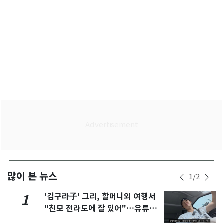
많이 본 뉴스
1
/
2
'김구라子' 그리, 할머니외 여행서
1
"친모 전라도에 잘 있어"…유튜브
서 언급