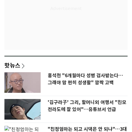
핫뉴스
홍석천 "6개월마다 성병 검사받는다…
그래야 맘 편히 성생활" 깜짝 고백
'김구라子' 그리, 할머니외 여행서 "친모
전라도에 잘 있어"…유튜브서 언급
"친정엄마는 되고 시댁은 안 되냐"…3대