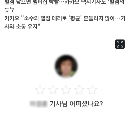
별점 낮으면 멤버십 박탈…카카오 택시기사도 '별점의
늪'?
카카오 "소수의 별점 테러로 '평균' 흔들리지 않아…기
사와 소통 유지"