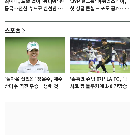
최예나, 노출 없이 '워터밤' 퀸
'JYP 걸그룹' 아워벌스데이,
등극…전신 슈트로 신선한 충
첫 싱글 콘셉트 포토 공개…청
격 [N샷]
량·키치
스포츠
'돌아온 신인왕' 장은수, 제주
'손흥민 슈팅 0개' LA FC, 멕
삼다수 역전 우승…생애 첫승
시코 팀 톨루카에 1-0 진땀승
감격