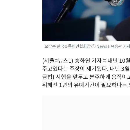
오갑수 한국블록체인협회장 ⓒ News1 유승관 기
(서울=뉴스1) 송화연 기자 = 내년 
주고있다는 주장이 제기됐다. 내년 3월
금법) 시행을 앞두고 분주하게 움직이
위해선 1년의 유예기간이 필요하다는 