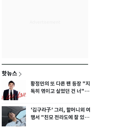
핫뉴스
황정민의 또 다른 팬 등장 "지
독히 엮이고 싶었던 건 너" 폭
로녀 직격
'김구라子' 그리, 할머니외 여
행서 "친모 전라도에 잘 있
어"…유튜브서 언급