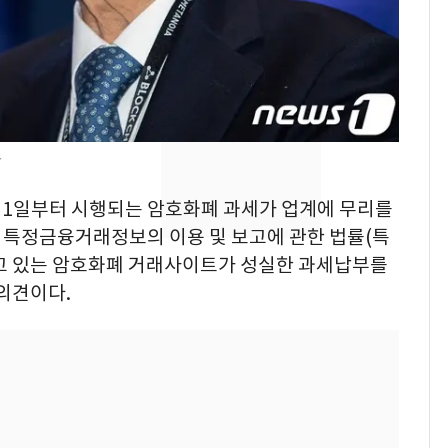
속…전국 곳곳 비 [오늘
날씨]
[단독] 경찰, '김부장'
8
제작사 회장 수사…자본
시장법 위반 의혹
자
[단독]중수청 가는 검찰
9
수사관 경력 합산 추
10월1일부터 시행되는 암호화폐 과세가 업계에 무리를
진…법무사·집행관 '혜
 특정금융거래정보의 이용 및 보고에 관한 법률(특
택' 유지
고 있는 암호화폐 거래사이트가 성실한 과세납부를
전남광주 화정역 인근서
10
교통사고로 40대 심정
의견이다.
지…6명 부상