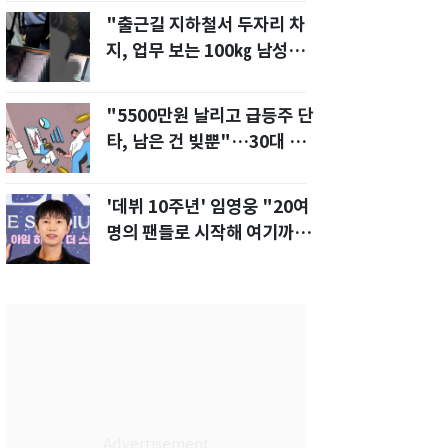
"출근길 지하철서 두자리 차
지, 업무 보는 100㎏ 남성…
부딪히면 신경질"
"5500만원 날리고 급등주 단
타, 남은 건 빚뿐"…30대 여
성 파혼 위기
'데뷔 10주년' 임영웅 "20여
명의 팬들로 시작해 여기까
지…진심 감사"