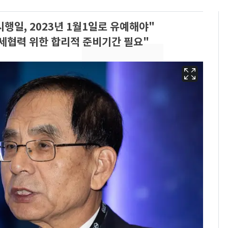
행일, 2023년 1월1일로 유예해야"
세협력 위한 합리적 준비기간 필요"
13호 태풍 '돌핀' 日오
6
키나와·가고시마현 접
근…26만명 대피령
낮 최고 37도 폭염 계
7