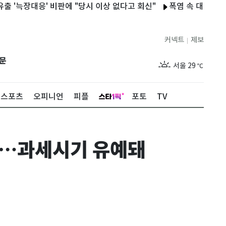
장대응' 비판에 "당시 이상 없다고 회신"
폭염 속 대전·당진서 정
커넥트
제보
|
제주
29
℃
문
서울
29
℃
부산
29
℃
스포츠
오피니언
피플
포토
TV
대구
28
℃
인천
29
℃
차…과세시기 유예돼
광주
29
℃
대전
28
℃
울산
28
℃
강릉
21
℃
제주
29
℃