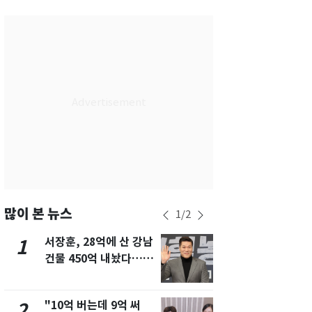
서울
29
℃
부산
29
℃
대구
28
℃
인천
29
℃
광주
29
℃
대전
28
℃
울산
28
℃
강릉
21
℃
많이 본 뉴스
1
/
2
제주
29
℃
서장훈, 28억에 산 강남
13호 태풍 '
1
6
건물 450억 내놨다…세
키나와·가고
후 차익 280억 '잭팟'
근…26만명
"10억 버는데 9억 써
낮 최고 37
2
7