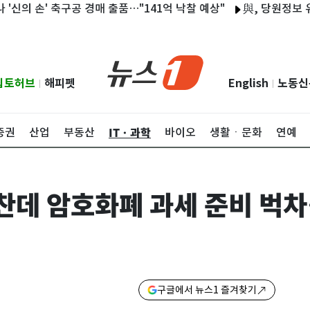
손' 축구공 경매 출품…"141억 낙찰 예상"
與, 당원정보 유출 '늑
립토허브
해피펫
English
노동신
|
|
ITㆍ과학
증권
산업
부동산
바이오
생활ㆍ문화
연예
찬데 암호화폐 과세 준비 벅
구글에서 뉴스1 즐겨찾기