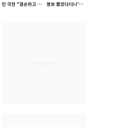
인 극찬 "겸손하고 노
명보 뽑았다더니'…2
력하는 선수…좋은
년 만에 말 바꾼 이임
첫인상"
생