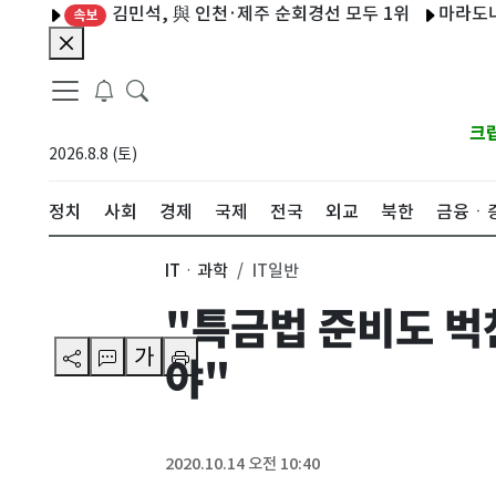
김민석, 與 인천·제주 순회경선 모두 1위
마라도나 '신의 
속보
크
2026.8.8 (토)
정치
사회
경제
국제
전국
외교
북한
금융ㆍ
ITㆍ과학
IT일반
"특금법 준비도 벅
가
야"
2020.10.14 오전 10:40