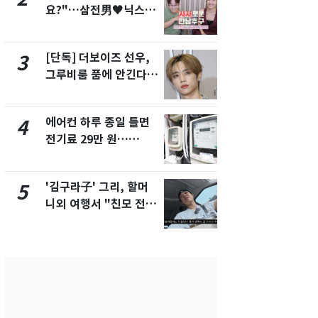
요?"…삼전男♥닉스女
속…전국 곳곳
3:3 단체소개팅 예능 화
날씨]
제
[단독] 더보이즈 선우,
[단독] 경찰,
3
8
그루비룸 품에 안긴다…
제작사 회장
앳에어리어와 전속계약
시장법 위반
에어컨 하루 종일 틀면
[단독]중수
4
9
전기료 29만 원…
수사관 경력
450kWh 넘으면 '요금
진…법무사·
폭탄'
택' 유지
'김구라子' 그리, 할머
전남광주 화
5
10
니외 여행서 "친모 전라
교통사고로 
도에 잘 있어"…유튜브
지…6명 부
서 언급