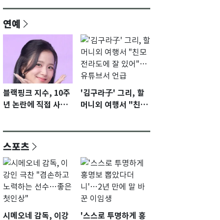
연예
블랙핑크 지수, 10주
'김구라子' 그리, 할
년 논란에 직접 사과
머니외 여행서 "친모
"큰 섭섭함 안겨 미
전라도에 잘 있어"…
안"
유튜브서 언급
스포츠
시메오네 감독, 이강
'스스로 투명하게 홍