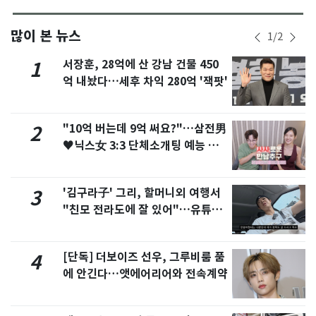
많이 본 뉴스
1
/
2
서장훈, 28억에 산 강남 건물 450
1
억 내놨다…세후 차익 280억 '잭팟'
"10억 버는데 9억 써요?"…삼전男
2
♥닉스女 3:3 단체소개팅 예능 화
제
'김구라子' 그리, 할머니외 여행서
3
"친모 전라도에 잘 있어"…유튜브
서 언급
[단독] 더보이즈 선우, 그루비룸 품
4
에 안긴다…앳에어리어와 전속계약