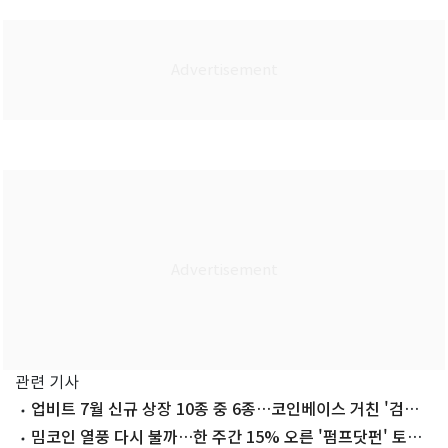
관련 기사
업비트 7월 신규 상장 10종 중 6종…코인베이스 거친 '검증
코인'
밈코인 열풍 다시 불까…한 주간 15% 오른 '펌프닷펀' 토큰