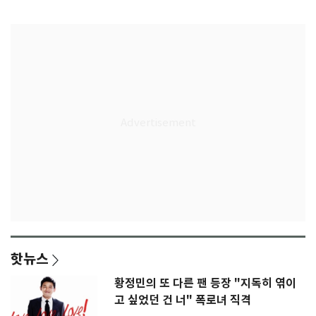
은 첫인상"
임생
핫뉴스
황정민의 또 다른 팬 등장 "지독히 엮이
고 싶었던 건 너" 폭로녀 직격