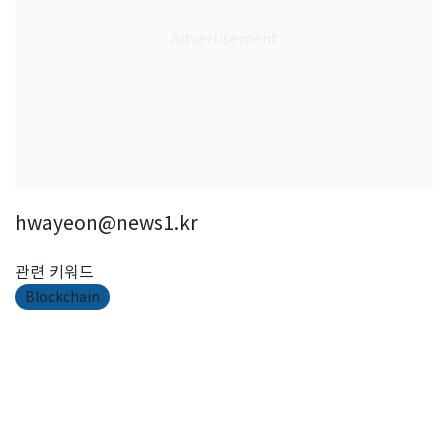
hwayeon@news1.kr
관련 키워드
Blockchain