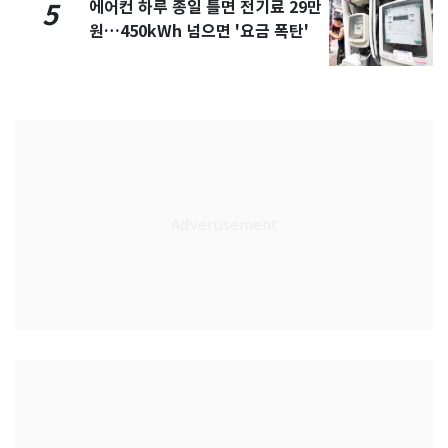
에어컨 하루 종일 틀면 전기료 29만
5
원…450kWh 넘으면 '요금 폭탄'