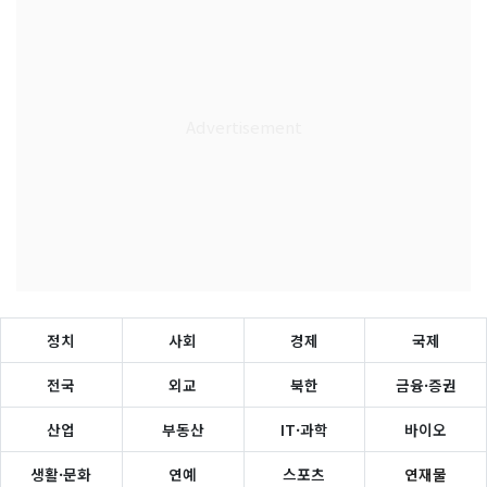
정치
사회
경제
국제
전국
외교
북한
금융·증권
산업
부동산
IT·과학
바이오
생활·문화
연예
스포츠
연재물