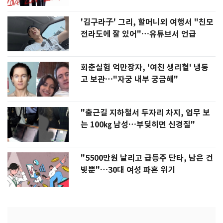
'김구라子' 그리, 할머니외 여행서 "친모
전라도에 잘 있어"…유튜브서 언급
회춘실험 억만장자, '여친 생리혈' 냉동
고 보관…"자궁 내부 궁금해"
"출근길 지하철서 두자리 차지, 업무 보
는 100㎏ 남성…부딪히면 신경질"
"5500만원 날리고 급등주 단타, 남은 건
빚뿐"…30대 여성 파혼 위기