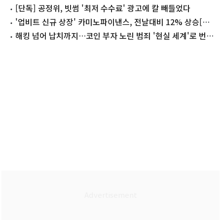
[코인현미경]
[단독] 공정위, 빗썸 '최저 수수료' 광고에 칼 빼들었다
'업비트 신규 상장' 카미노파이낸스, 전날대비 12% 상승[특
징코인]
해킹 넘어 납치까지…코인 부자 노린 범죄 '현실 세계'로 번졌
다