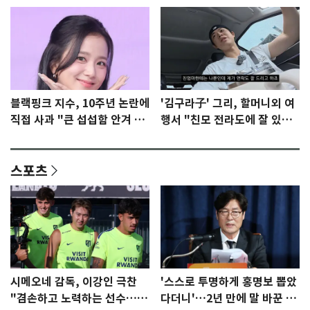
블랙핑크 지수, 10주년 논란에
'김구라子' 그리, 할머니외 여
직접 사과 "큰 섭섭함 안겨 미
행서 "친모 전라도에 잘 있
안"
어"…유튜브서 언급
스포츠
시메오네 감독, 이강인 극찬
'스스로 투명하게 홍명보 뽑았
"겸손하고 노력하는 선수…좋
다더니'…2년 만에 말 바꾼 이