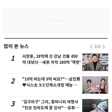
많이 본 뉴스
1
/
2
서장훈, 28억에 산 강남 건물 450
1
억 내놨다…세후 차익 280억 '잭팟'
"10억 버는데 9억 써요?"…삼전男
2
♥닉스女 3:3 단체소개팅 예능 화
제
'김구라子' 그리, 할머니외 여행서
3
"친모 전라도에 잘 있어"…유튜브