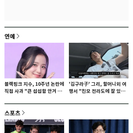
연예
블랙핑크 지수, 10주년 논란에
'김구라子' 그리, 할머니외 여
직접 사과 "큰 섭섭함 안겨 미
행서 "친모 전라도에 잘 있
안"
어"…유튜브서 언급
스포츠