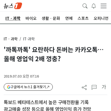
산
ITㆍ과학
바이오
생활ㆍ문화
연예
스포츠
오피니언
ITㆍ과학
IT·과학
'까톡까톡' 요란하다 돈버는 카카오톡…
올해 영업익 2배 껑충?
2019.07.03 오전 07:16
가
구글에서 뉴스1 즐겨찾기
톡보드 베타테스트에서 높은 구매전환율 기록
광고매출 성장 등으로 올해 영업이익 증가 전망