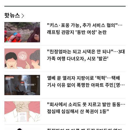
핫뉴스
"키스·포옹 가능, 추가 서비스 협의"…
래프팅 관광지 '동반 여성' 논란
"친정엄마는 되고 시댁은 안 되냐"…3대
가족 여행 다녀오자, 시모 '발끈'
엘베 문 열리자 지팡이로 '퍽퍽'…택배
기사 이유 없이 폭행한 아파트 주민[영
상]
"회사에서 소리도 못 지르고 발만 동동…
점심때 심심해서 산 복권이 1등"