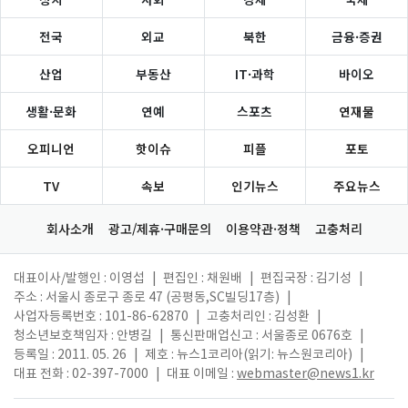
전국
외교
북한
금융·증권
산업
부동산
IT·과학
바이오
생활·문화
연예
스포츠
연재물
오피니언
핫이슈
피플
포토
TV
속보
인기뉴스
주요뉴스
회사소개
광고/제휴·구매문의
이용약관·정책
고충처리
대표이사/발행인 : 이영섭
|
편집인 : 채원배
|
편집국장 : 김기성
|
주소 : 서울시 종로구 종로 47 (공평동,SC빌딩17층)
|
사업자등록번호 : 101-86-62870
|
고충처리인 : 김성환
|
청소년보호책임자 : 안병길
|
통신판매업신고 : 서울종로 0676호
|
등록일 : 2011. 05. 26
|
제호 : 뉴스1코리아(읽기: 뉴스원코리아)
|
대표 전화 : 02-397-7000
|
대표 이메일 :
webmaster@news1.kr