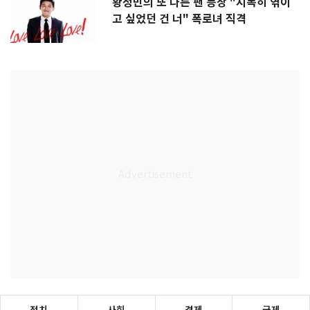
황정민의 또 다른 팬 등장 "지독히 엮이
고 싶었던 건 너" 폭로녀 직격
정치
사회
경제
국제