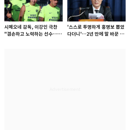
시메오네 감독, 이강인 극찬
'스스로 투명하게 홍명보 뽑았
"겸손하고 노력하는 선수…좋
다더니'…2년 만에 말 바꾼 이
은 첫인상"
임생