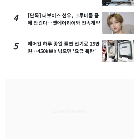
서 언급
[단독] 더보이즈 선우, 그루비룸 품
4
에 안긴다…앳에어리어와 전속계약
에어컨 하루 종일 틀면 전기료 29만
5
원…450kWh 넘으면 '요금 폭탄'