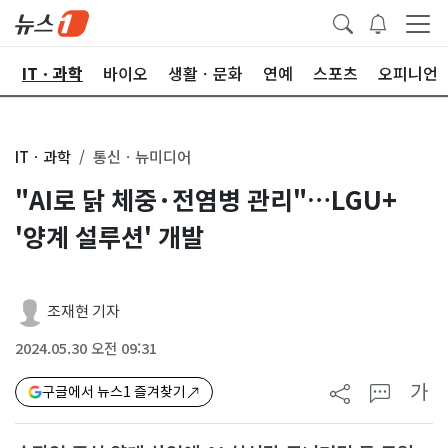
산
ITㆍ과학
바이오
생활ㆍ문화
연예
스포츠
오피니언
ITㆍ과학
통신ㆍ뉴미디어
"AI로 닭 체중·전염병 관리"…LGU+
'양계 설루션' 개발
조재현 기자
2024.05.30 오전 09:31
가
구글에서 뉴스1 즐겨찾기