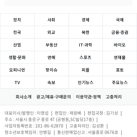
정치
사회
경제
국제
전국
외교
북한
금융·증권
산업
부동산
IT·과학
바이오
생활·문화
연예
스포츠
연재물
오피니언
핫이슈
피플
포토
TV
속보
인기뉴스
주요뉴스
회사소개
광고/제휴·구매문의
이용약관·정책
고충처리
대표이사/발행인 : 이영섭
|
편집인 : 채원배
|
편집국장 : 김기성
|
주소 : 서울시 종로구 종로 47 (공평동,SC빌딩17층)
|
사업자등록번호 : 101-86-62870
|
고충처리인 : 김성환
|
청소년보호책임자 : 안병길
|
통신판매업신고 : 서울종로 0676호
|