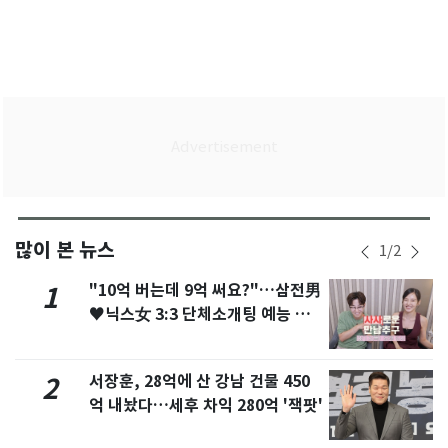
많이 본 뉴스
1
/
2
"10억 버는데 9억 써요?"…삼전男
1
♥닉스女 3:3 단체소개팅 예능 화
제
서장훈, 28억에 산 강남 건물 450
2
억 내놨다…세후 차익 280억 '잭팟'