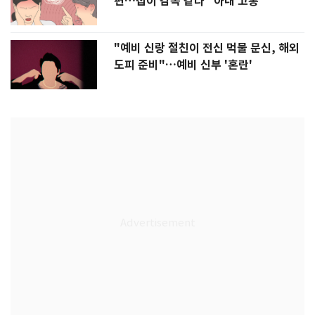
편…집이 감옥 같다" 아내 고통
"예비 신랑 절친이 전신 먹물 문신, 해외
도피 준비"…예비 신부 '혼란'