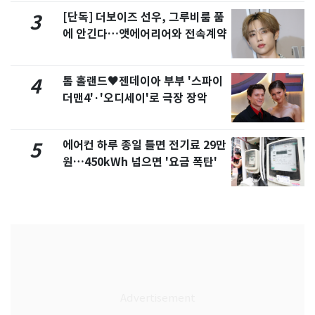
[단독] 더보이즈 선우, 그루비룸 품
3
에 안긴다…앳에어리어와 전속계약
톰 홀랜드♥젠데이아 부부 '스파이
4
더맨4'·'오디세이'로 극장 장악
에어컨 하루 종일 틀면 전기료 29만
5
원…450kWh 넘으면 '요금 폭탄'