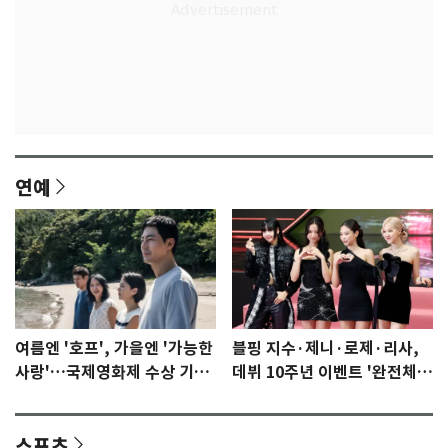
연예
여름엔 '호프', 가을엔 '가능한
블핑 지수·제니·로제·리사,
사랑'…국제영화제 수상 기대
데뷔 10주년 이벤트 '완전체'
감 [N이슈]
참석 확정…기대감 UP
스포츠