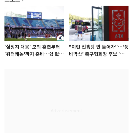
'심정지 대응' 모의 훈련부터
"이런 진흙탕 안 들어가"…'풍
'워터캐논'까지 준비…쉼 없는
비박산' 축구협회장 후보 '실
K리그
종'